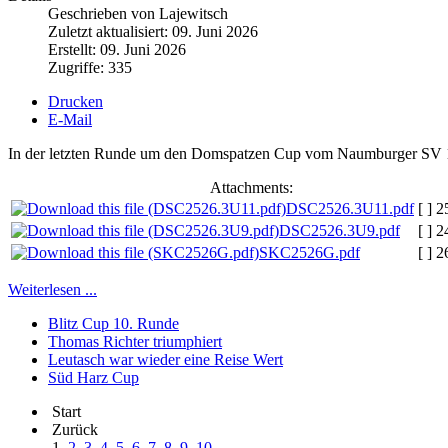
Geschrieben von Lajewitsch
Zuletzt aktualisiert: 09. Juni 2026
Erstellt: 09. Juni 2026
Zugriffe: 335
Drucken
E-Mail
In der letzten Runde um den Domspatzen Cup vom Naumburger SV 1951
Attachments:
DSC2526.3U11.pdf
[ ]
2
DSC2526.3U9.pdf
[ ]
2
SKC2526G.pdf
[ ]
2
Weiterlesen ...
Blitz Cup 10. Runde
Thomas Richter triumphiert
Leutasch war wieder eine Reise Wert
Süd Harz Cup
Start
Zurück
1
2
3
4
5
6
7
8
9
10