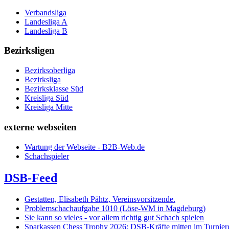
Verbandsliga
Landesliga A
Landesliga B
Bezirksligen
Bezirksoberliga
Bezirksliga
Bezirksklasse Süd
Kreisliga Süd
Kreisliga Mitte
externe webseiten
Wartung der Webseite - B2B-Web.de
Schachspieler
DSB-Feed
Gestatten, Elisabeth Pähtz, Vereinsvorsitzende.
Problemschachaufgabe 1010 (Löse-WM in Magdeburg)
Sie kann so vieles - vor allem richtig gut Schach spielen
Sparkassen Chess Trophy 2026: DSB-Kräfte mitten im Turnie