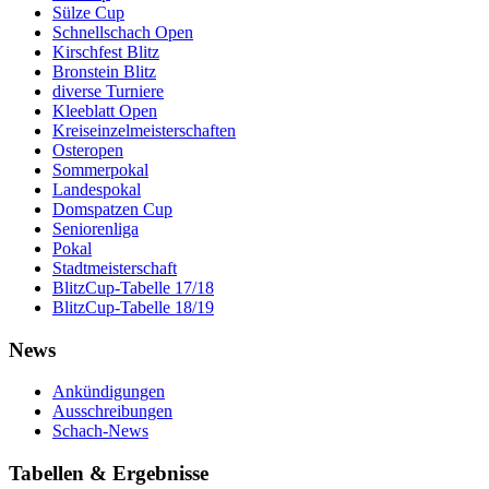
Sülze Cup
Schnellschach Open
Kirschfest Blitz
Bronstein Blitz
diverse Turniere
Kleeblatt Open
Kreiseinzelmeisterschaften
Osteropen
Sommerpokal
Landespokal
Domspatzen Cup
Seniorenliga
Pokal
Stadtmeisterschaft
BlitzCup-Tabelle 17/18
BlitzCup-Tabelle 18/19
News
Ankündigungen
Ausschreibungen
Schach-News
Tabellen & Ergebnisse