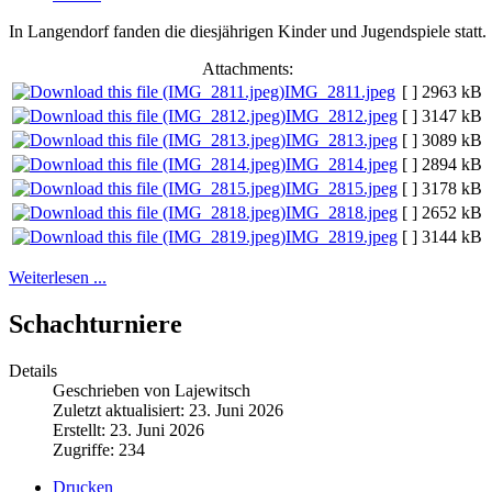
In Langendorf fanden die diesjährigen Kinder und Jugendspiele statt.
Attachments:
IMG_2811.jpeg
[ ]
2963 kB
IMG_2812.jpeg
[ ]
3147 kB
IMG_2813.jpeg
[ ]
3089 kB
IMG_2814.jpeg
[ ]
2894 kB
IMG_2815.jpeg
[ ]
3178 kB
IMG_2818.jpeg
[ ]
2652 kB
IMG_2819.jpeg
[ ]
3144 kB
Weiterlesen ...
Schachturniere
Details
Geschrieben von Lajewitsch
Zuletzt aktualisiert: 23. Juni 2026
Erstellt: 23. Juni 2026
Zugriffe: 234
Drucken