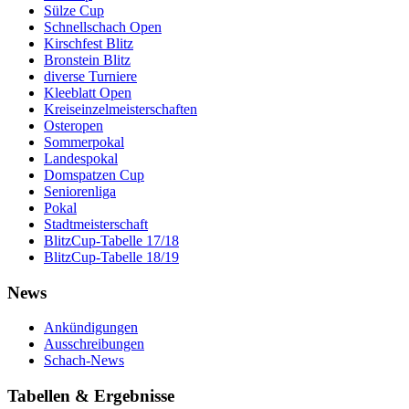
Sülze Cup
Schnellschach Open
Kirschfest Blitz
Bronstein Blitz
diverse Turniere
Kleeblatt Open
Kreiseinzelmeisterschaften
Osteropen
Sommerpokal
Landespokal
Domspatzen Cup
Seniorenliga
Pokal
Stadtmeisterschaft
BlitzCup-Tabelle 17/18
BlitzCup-Tabelle 18/19
News
Ankündigungen
Ausschreibungen
Schach-News
Tabellen & Ergebnisse