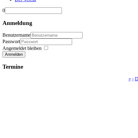
0
Anmeldung
Benutzername
Passwort
Angemeldet bleiben
Anmelden
Termine
«
‹
D