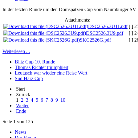
In der letzten Runde um den Domspatzen Cup vom Naumburger SV 1951
Attachments:
DSC2526.3U11.pdf
[ ]
2
DSC2526.3U9.pdf
[ ]
2
SKC2526G.pdf
[ ]
2
Weiterlesen ...
Blitz Cup 10. Runde
Thomas Richter triumphiert
Leutasch war wieder eine Reise Wert
Süd Harz Cup
Start
Zurück
1
2
3
4
5
6
7
8
9
10
Weiter
Ende
Seite 1 von 125
News
Der Verein