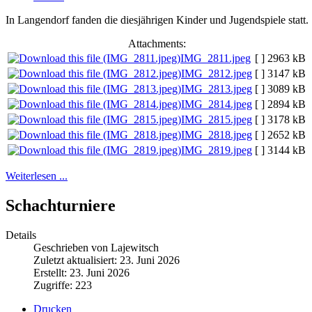
In Langendorf fanden die diesjährigen Kinder und Jugendspiele statt.
Attachments:
IMG_2811.jpeg
[ ]
2963 kB
IMG_2812.jpeg
[ ]
3147 kB
IMG_2813.jpeg
[ ]
3089 kB
IMG_2814.jpeg
[ ]
2894 kB
IMG_2815.jpeg
[ ]
3178 kB
IMG_2818.jpeg
[ ]
2652 kB
IMG_2819.jpeg
[ ]
3144 kB
Weiterlesen ...
Schachturniere
Details
Geschrieben von Lajewitsch
Zuletzt aktualisiert: 23. Juni 2026
Erstellt: 23. Juni 2026
Zugriffe: 223
Drucken