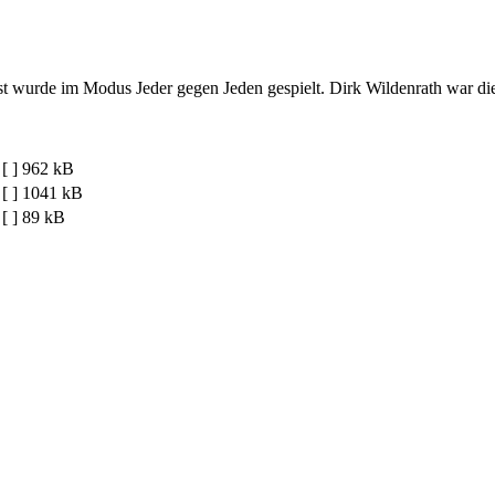
st wurde im Modus Jeder gegen Jeden gespielt. Dirk Wildenrath war di
[ ]
962 kB
[ ]
1041 kB
[ ]
89 kB