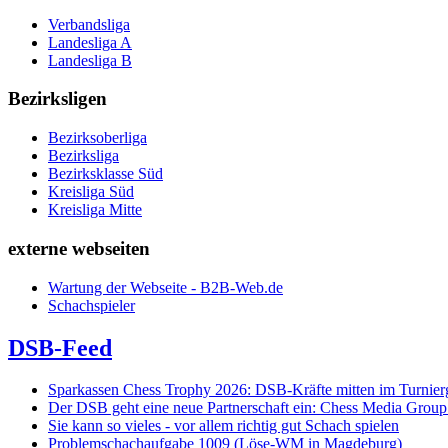
Verbandsliga
Landesliga A
Landesliga B
Bezirksligen
Bezirksoberliga
Bezirksliga
Bezirksklasse Süd
Kreisliga Süd
Kreisliga Mitte
externe webseiten
Wartung der Webseite - B2B-Web.de
Schachspieler
DSB-Feed
Sparkassen Chess Trophy 2026: DSB-Kräfte mitten im Turnie
Der DSB geht eine neue Partnerschaft ein: Chess Media Grou
Sie kann so vieles - vor allem richtig gut Schach spielen
Problemschachaufgabe 1009 (Löse-WM in Magdeburg)