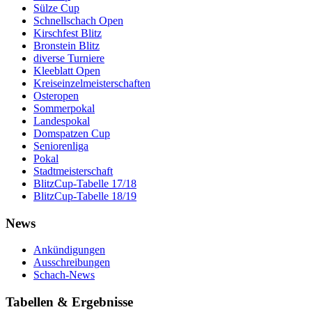
Sülze Cup
Schnellschach Open
Kirschfest Blitz
Bronstein Blitz
diverse Turniere
Kleeblatt Open
Kreiseinzelmeisterschaften
Osteropen
Sommerpokal
Landespokal
Domspatzen Cup
Seniorenliga
Pokal
Stadtmeisterschaft
BlitzCup-Tabelle 17/18
BlitzCup-Tabelle 18/19
News
Ankündigungen
Ausschreibungen
Schach-News
Tabellen & Ergebnisse