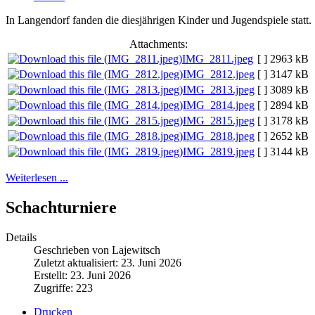
In Langendorf fanden die diesjährigen Kinder und Jugendspiele statt.
Attachments:
IMG_2811.jpeg
[ ]
2963 kB
IMG_2812.jpeg
[ ]
3147 kB
IMG_2813.jpeg
[ ]
3089 kB
IMG_2814.jpeg
[ ]
2894 kB
IMG_2815.jpeg
[ ]
3178 kB
IMG_2818.jpeg
[ ]
2652 kB
IMG_2819.jpeg
[ ]
3144 kB
Weiterlesen ...
Schachturniere
Details
Geschrieben von Lajewitsch
Zuletzt aktualisiert: 23. Juni 2026
Erstellt: 23. Juni 2026
Zugriffe: 223
Drucken