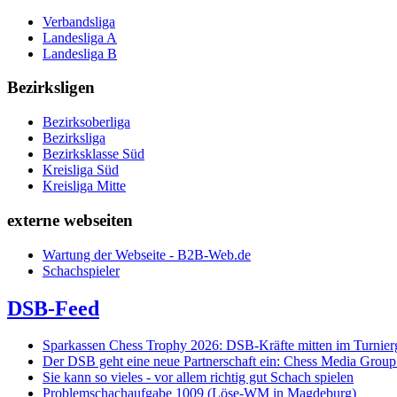
Verbandsliga
Landesliga A
Landesliga B
Bezirksligen
Bezirksoberliga
Bezirksliga
Bezirksklasse Süd
Kreisliga Süd
Kreisliga Mitte
externe webseiten
Wartung der Webseite - B2B-Web.de
Schachspieler
DSB-Feed
Sparkassen Chess Trophy 2026: DSB-Kräfte mitten im Turnie
Der DSB geht eine neue Partnerschaft ein: Chess Media Grou
Sie kann so vieles - vor allem richtig gut Schach spielen
Problemschachaufgabe 1009 (Löse-WM in Magdeburg)