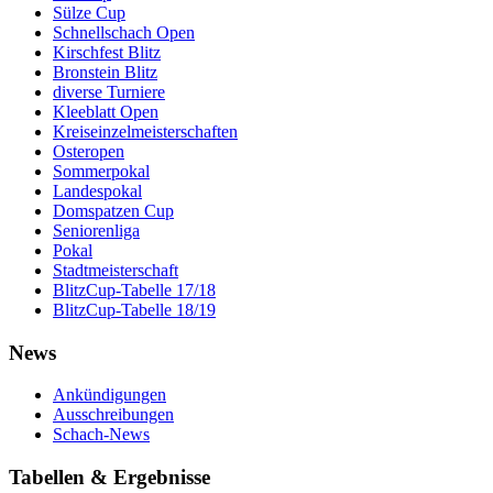
Sülze Cup
Schnellschach Open
Kirschfest Blitz
Bronstein Blitz
diverse Turniere
Kleeblatt Open
Kreiseinzelmeisterschaften
Osteropen
Sommerpokal
Landespokal
Domspatzen Cup
Seniorenliga
Pokal
Stadtmeisterschaft
BlitzCup-Tabelle 17/18
BlitzCup-Tabelle 18/19
News
Ankündigungen
Ausschreibungen
Schach-News
Tabellen & Ergebnisse