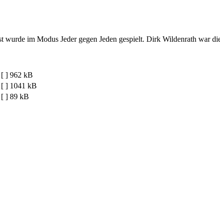
st wurde im Modus Jeder gegen Jeden gespielt. Dirk Wildenrath war di
[ ]
962 kB
[ ]
1041 kB
[ ]
89 kB