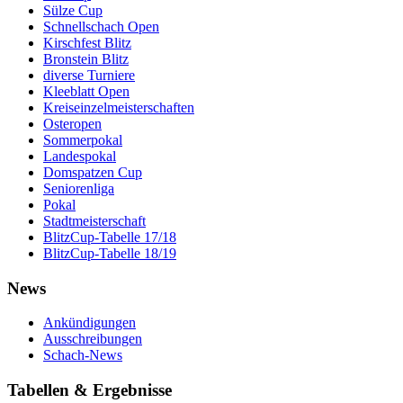
Sülze Cup
Schnellschach Open
Kirschfest Blitz
Bronstein Blitz
diverse Turniere
Kleeblatt Open
Kreiseinzelmeisterschaften
Osteropen
Sommerpokal
Landespokal
Domspatzen Cup
Seniorenliga
Pokal
Stadtmeisterschaft
BlitzCup-Tabelle 17/18
BlitzCup-Tabelle 18/19
News
Ankündigungen
Ausschreibungen
Schach-News
Tabellen & Ergebnisse