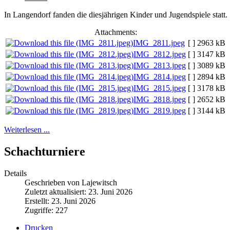
In Langendorf fanden die diesjährigen Kinder und Jugendspiele statt.
Attachments:
IMG_2811.jpeg
[ ]
2963 kB
IMG_2812.jpeg
[ ]
3147 kB
IMG_2813.jpeg
[ ]
3089 kB
IMG_2814.jpeg
[ ]
2894 kB
IMG_2815.jpeg
[ ]
3178 kB
IMG_2818.jpeg
[ ]
2652 kB
IMG_2819.jpeg
[ ]
3144 kB
Weiterlesen ...
Schachturniere
Details
Geschrieben von Lajewitsch
Zuletzt aktualisiert: 23. Juni 2026
Erstellt: 23. Juni 2026
Zugriffe: 227
Drucken