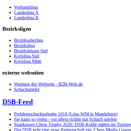
Verbandsliga
Landesliga A
Landesliga B
Bezirksligen
Bezirksoberliga
Bezirksliga
Bezirksklasse Süd
Kreisliga Süd
Kreisliga Mitte
externe webseiten
Wartung der Webseite - B2B-Web.de
Schachspieler
DSB-Feed
Problemschachaufgabe 1010 (Löse-WM in Magdeburg)
Sie kann so vieles - vor allem richtig gut Schach spielen
Sparkassen Chess Trophy 2026: DSB-Kräfte mitten im Turnie
Der DSB geht eine neue Partnerschaft ein: Chess Media Grou