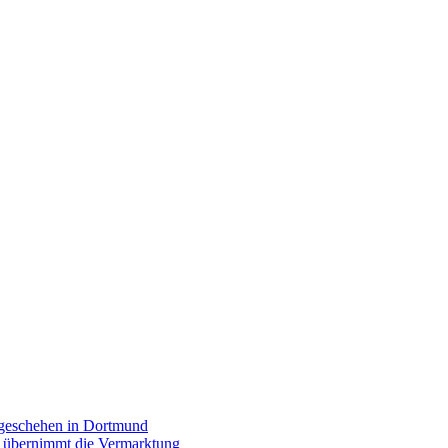
rgeschehen in Dortmund
p übernimmt die Vermarktung