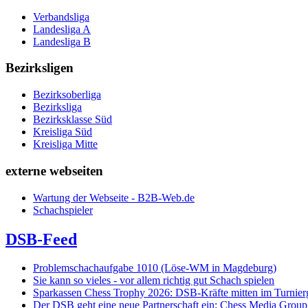
Verbandsliga
Landesliga A
Landesliga B
Bezirksligen
Bezirksoberliga
Bezirksliga
Bezirksklasse Süd
Kreisliga Süd
Kreisliga Mitte
externe webseiten
Wartung der Webseite - B2B-Web.de
Schachspieler
DSB-Feed
Problemschachaufgabe 1010 (Löse-WM in Magdeburg)
Sie kann so vieles - vor allem richtig gut Schach spielen
Sparkassen Chess Trophy 2026: DSB-Kräfte mitten im Turnie
Der DSB geht eine neue Partnerschaft ein: Chess Media Grou