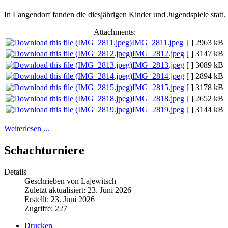
In Langendorf fanden die diesjährigen Kinder und Jugendspiele statt.
Attachments:
IMG_2811.jpeg
[ ]
2963 kB
IMG_2812.jpeg
[ ]
3147 kB
IMG_2813.jpeg
[ ]
3089 kB
IMG_2814.jpeg
[ ]
2894 kB
IMG_2815.jpeg
[ ]
3178 kB
IMG_2818.jpeg
[ ]
2652 kB
IMG_2819.jpeg
[ ]
3144 kB
Weiterlesen ...
Schachturniere
Details
Geschrieben von Lajewitsch
Zuletzt aktualisiert: 23. Juni 2026
Erstellt: 23. Juni 2026
Zugriffe: 227
Drucken