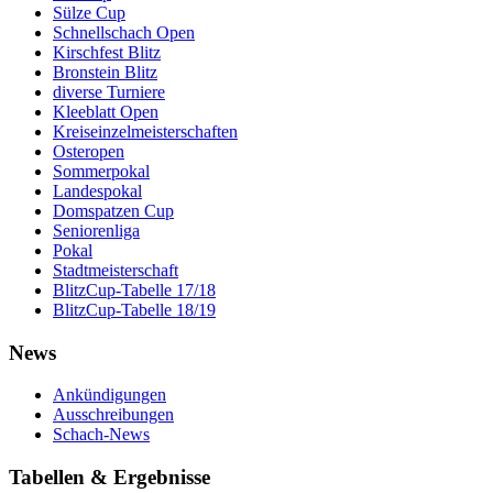
Sülze Cup
Schnellschach Open
Kirschfest Blitz
Bronstein Blitz
diverse Turniere
Kleeblatt Open
Kreiseinzelmeisterschaften
Osteropen
Sommerpokal
Landespokal
Domspatzen Cup
Seniorenliga
Pokal
Stadtmeisterschaft
BlitzCup-Tabelle 17/18
BlitzCup-Tabelle 18/19
News
Ankündigungen
Ausschreibungen
Schach-News
Tabellen & Ergebnisse