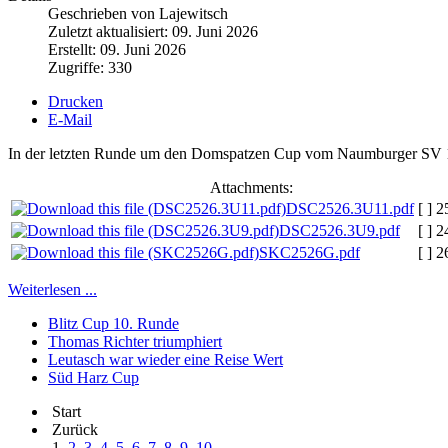
Geschrieben von Lajewitsch
Zuletzt aktualisiert: 09. Juni 2026
Erstellt: 09. Juni 2026
Zugriffe: 330
Drucken
E-Mail
In der letzten Runde um den Domspatzen Cup vom Naumburger SV 1951
Attachments:
DSC2526.3U11.pdf
[ ]
2
DSC2526.3U9.pdf
[ ]
2
SKC2526G.pdf
[ ]
2
Weiterlesen ...
Blitz Cup 10. Runde
Thomas Richter triumphiert
Leutasch war wieder eine Reise Wert
Süd Harz Cup
Start
Zurück
1
2
3
4
5
6
7
8
9
10