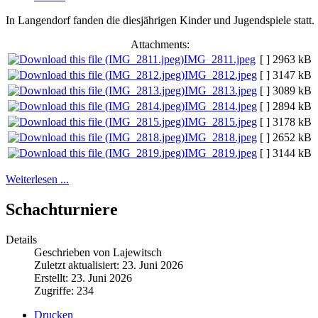
In Langendorf fanden die diesjährigen Kinder und Jugendspiele statt.
Attachments:
IMG_2811.jpeg
[ ]
2963 kB
IMG_2812.jpeg
[ ]
3147 kB
IMG_2813.jpeg
[ ]
3089 kB
IMG_2814.jpeg
[ ]
2894 kB
IMG_2815.jpeg
[ ]
3178 kB
IMG_2818.jpeg
[ ]
2652 kB
IMG_2819.jpeg
[ ]
3144 kB
Weiterlesen ...
Schachturniere
Details
Geschrieben von Lajewitsch
Zuletzt aktualisiert: 23. Juni 2026
Erstellt: 23. Juni 2026
Zugriffe: 234
Drucken