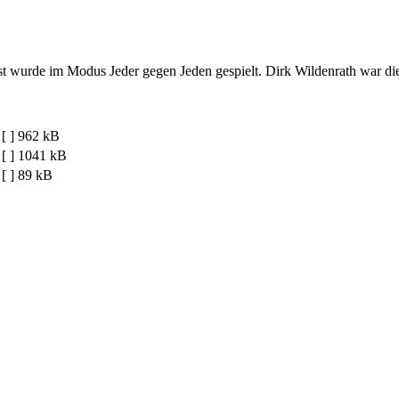
st wurde im Modus Jeder gegen Jeden gespielt. Dirk Wildenrath war di
[ ]
962 kB
[ ]
1041 kB
[ ]
89 kB