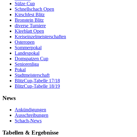
Sülze Cup
Schnellschach Open
Kirschfest Blitz
Bronstein Blitz
diverse Turniere
Kleeblatt Open
Kreiseinzelmeisterschaften
Osteropen
Sommerpokal
Landespokal
Domspatzen Cup
Seniorenliga
Pokal
Stadtmeisterschaft
BlitzCup-Tabelle 17/18
BlitzCup-Tabelle 18/19
News
Ankündigungen
Ausschreibungen
Schach-News
Tabellen & Ergebnisse