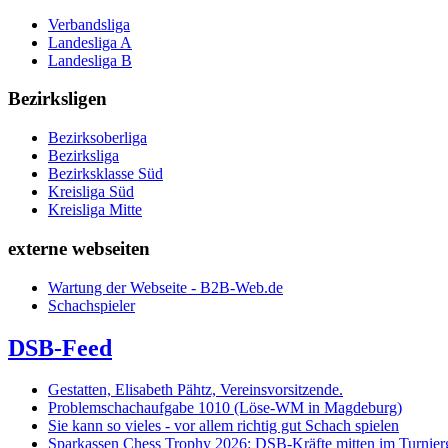
Verbandsliga
Landesliga A
Landesliga B
Bezirksligen
Bezirksoberliga
Bezirksliga
Bezirksklasse Süd
Kreisliga Süd
Kreisliga Mitte
externe webseiten
Wartung der Webseite - B2B-Web.de
Schachspieler
DSB-Feed
Gestatten, Elisabeth Pähtz, Vereinsvorsitzende.
Problemschachaufgabe 1010 (Löse-WM in Magdeburg)
Sie kann so vieles - vor allem richtig gut Schach spielen
Sparkassen Chess Trophy 2026: DSB-Kräfte mitten im Turnie