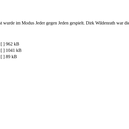
st wurde im Modus Jeder gegen Jeden gespielt. Dirk Wildenrath war di
[ ]
962 kB
[ ]
1041 kB
[ ]
89 kB