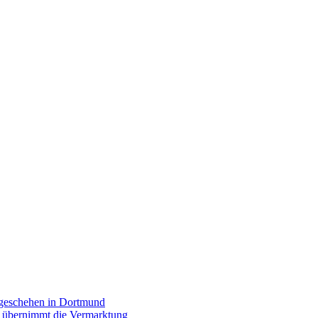
rgeschehen in Dortmund
p übernimmt die Vermarktung