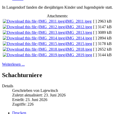
In Langendorf fanden die diesjährigen Kinder und Jugendspiele statt.
Attachments:
IMG_2811.jpeg
[ ]
2963 kB
IMG_2812.jpeg
[ ]
3147 kB
IMG_2813.jpeg
[ ]
3089 kB
IMG_2814.jpeg
[ ]
2894 kB
IMG_2815.jpeg
[ ]
3178 kB
IMG_2818.jpeg
[ ]
2652 kB
IMG_2819.jpeg
[ ]
3144 kB
Weiterlesen ...
Schachturniere
Details
Geschrieben von Lajewitsch
Zuletzt aktualisiert: 23. Juni 2026
Erstellt: 23. Juni 2026
Zugriffe: 226
Drucken