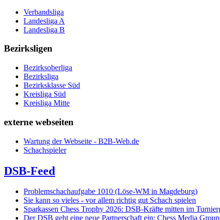
Verbandsliga
Landesliga A
Landesliga B
Bezirksligen
Bezirksoberliga
Bezirksliga
Bezirksklasse Süd
Kreisliga Süd
Kreisliga Mitte
externe webseiten
Wartung der Webseite - B2B-Web.de
Schachspieler
DSB-Feed
Problemschachaufgabe 1010 (Löse-WM in Magdeburg)
Sie kann so vieles - vor allem richtig gut Schach spielen
Sparkassen Chess Trophy 2026: DSB-Kräfte mitten im Turnie
Der DSB geht eine neue Partnerschaft ein: Chess Media Grou