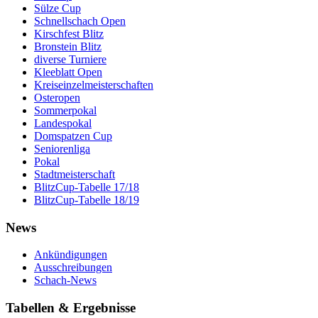
Sülze Cup
Schnellschach Open
Kirschfest Blitz
Bronstein Blitz
diverse Turniere
Kleeblatt Open
Kreiseinzelmeisterschaften
Osteropen
Sommerpokal
Landespokal
Domspatzen Cup
Seniorenliga
Pokal
Stadtmeisterschaft
BlitzCup-Tabelle 17/18
BlitzCup-Tabelle 18/19
News
Ankündigungen
Ausschreibungen
Schach-News
Tabellen & Ergebnisse