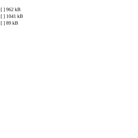
[ ]
962 kB
[ ]
1041 kB
[ ]
89 kB