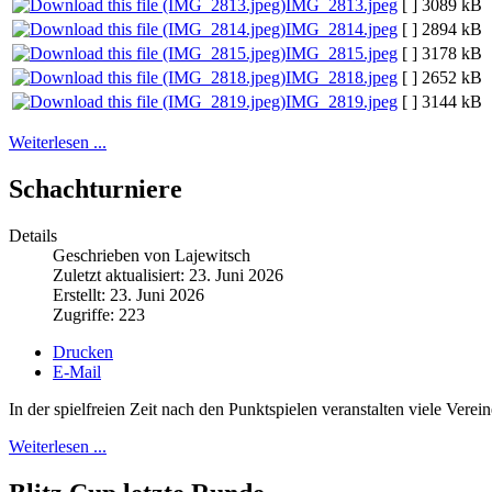
IMG_2813.jpeg
[ ]
3089 kB
IMG_2814.jpeg
[ ]
2894 kB
IMG_2815.jpeg
[ ]
3178 kB
IMG_2818.jpeg
[ ]
2652 kB
IMG_2819.jpeg
[ ]
3144 kB
Weiterlesen ...
Schachturniere
Details
Geschrieben von Lajewitsch
Zuletzt aktualisiert: 23. Juni 2026
Erstellt: 23. Juni 2026
Zugriffe: 223
Drucken
E-Mail
In der spielfreien Zeit nach den Punktspielen veranstalten viele Vere
Weiterlesen ...