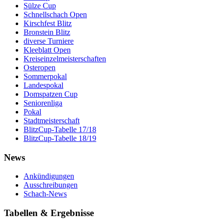
Sülze Cup
Schnellschach Open
Kirschfest Blitz
Bronstein Blitz
diverse Turniere
Kleeblatt Open
Kreiseinzelmeisterschaften
Osteropen
Sommerpokal
Landespokal
Domspatzen Cup
Seniorenliga
Pokal
Stadtmeisterschaft
BlitzCup-Tabelle 17/18
BlitzCup-Tabelle 18/19
News
Ankündigungen
Ausschreibungen
Schach-News
Tabellen & Ergebnisse