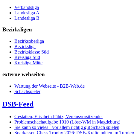
Verbandsliga
Landesliga A
Landesliga B
Bezirksligen
Bezirksoberliga
Bezirksliga
Bezirksklasse Süd
Kreisliga Süd
Kreisliga Mitte
externe webseiten
Wartung der Webseite - B2B-Web.de
Schachspieler
DSB-Feed
Gestatten, Elisabeth Pähtz, Vereinsvorsitzende.
Problemschachaufgabe 1010 (Löse-WM in Magdeburg)
Sie kann so vieles - vor allem richtig gut Schach spielen
Sparkassen Chess Trophy 2026: DSB-Kräfte mitten im Turnie