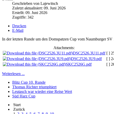
Geschrieben von Lajewitsch
Zuletzt aktualisiert: 09. Juni 2026
Erstellt: 09. Juni 2026
Zugriffe: 342
Drucken
E-Mail
In der letzten Runde um den Domspatzen Cup vom Naumburger SV 1951
Attachments:
DSC2526.3U11.pdf
[ ]
2
DSC2526.3U9.pdf
[ ]
2
SKC2526G.pdf
[ ]
2
Weiterlesen ...
Blitz Cup 10. Runde
Thomas Richter triumphiert
Leutasch war wieder eine Reise Wert
Süd Harz Cup
Start
Zurück
1
2
3
4
5
6
7
8
9
10