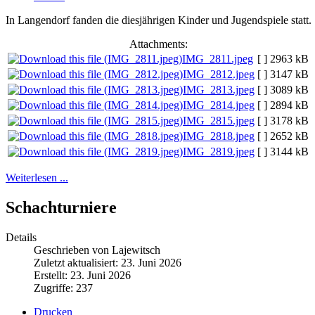
In Langendorf fanden die diesjährigen Kinder und Jugendspiele statt.
Attachments:
IMG_2811.jpeg
[ ]
2963 kB
IMG_2812.jpeg
[ ]
3147 kB
IMG_2813.jpeg
[ ]
3089 kB
IMG_2814.jpeg
[ ]
2894 kB
IMG_2815.jpeg
[ ]
3178 kB
IMG_2818.jpeg
[ ]
2652 kB
IMG_2819.jpeg
[ ]
3144 kB
Weiterlesen ...
Schachturniere
Details
Geschrieben von Lajewitsch
Zuletzt aktualisiert: 23. Juni 2026
Erstellt: 23. Juni 2026
Zugriffe: 237
Drucken