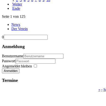
Weiter
Ende
Seite 1 von 125
News
Der Verein
0
Anmeldung
Benutzername
Passwort
Angemeldet bleiben
Anmelden
Termine
«
‹
S