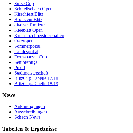
Sülze Cup
Schnellschach Open
Kirschfest Blitz
Bronstein Blitz
diverse Turniere
Kleeblatt Open
Kreiseinzelmeisterschaften
Osteropen
Sommerpokal
Landespokal
Domspatzen Cup
Seniorenliga
Pokal
Stadtmeisterschaft
BlitzCup-Tabelle 17/18
BlitzCup-Tabelle 18/19
News
Ankündigungen
Ausschreibungen
Schach-News
Tabellen & Ergebnisse