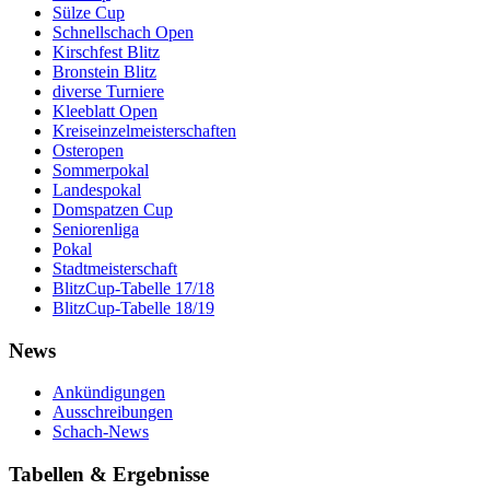
Sülze Cup
Schnellschach Open
Kirschfest Blitz
Bronstein Blitz
diverse Turniere
Kleeblatt Open
Kreiseinzelmeisterschaften
Osteropen
Sommerpokal
Landespokal
Domspatzen Cup
Seniorenliga
Pokal
Stadtmeisterschaft
BlitzCup-Tabelle 17/18
BlitzCup-Tabelle 18/19
News
Ankündigungen
Ausschreibungen
Schach-News
Tabellen & Ergebnisse