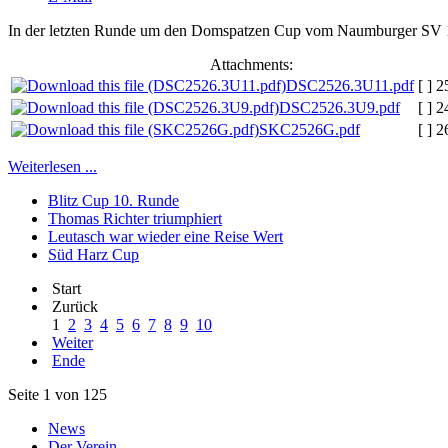
In der letzten Runde um den Domspatzen Cup vom Naumburger SV 1951
Attachments:
DSC2526.3U11.pdf
[ ]
2
DSC2526.3U9.pdf
[ ]
2
SKC2526G.pdf
[ ]
2
Weiterlesen ...
Blitz Cup 10. Runde
Thomas Richter triumphiert
Leutasch war wieder eine Reise Wert
Süd Harz Cup
Start
Zurück
1
2
3
4
5
6
7
8
9
10
Weiter
Ende
Seite 1 von 125
News
Der Verein