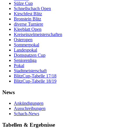
Sülze Cup
Schnellschach Open
Kirschfest Blitz
Bronstein Blitz
diverse Turniere
Kleeblatt Open
Kreiseinzelmeisterschaften
Osteropen
Sommerpokal
Landespokal
Domspatzen Cup
Seniorenliga
Pokal
Stadtmeisterschaft
BlitzCup-Tabelle 17/18
BlitzCup-Tabelle 18/19
News
Ankündigungen
Ausschreibungen
Schach-News
Tabellen & Ergebnisse