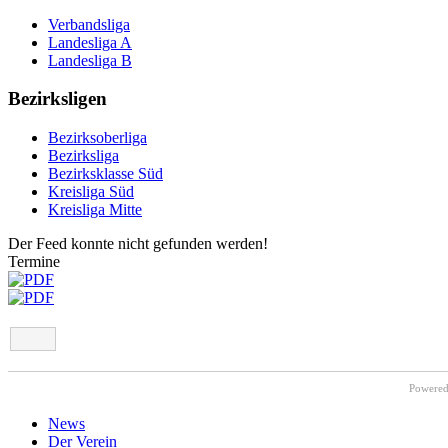
Verbandsliga
Landesliga A
Landesliga B
Bezirksligen
Bezirksoberliga
Bezirksliga
Bezirksklasse Süd
Kreisliga Süd
Kreisliga Mitte
Der Feed konnte nicht gefunden werden!
Termine
Powere
News
Der Verein