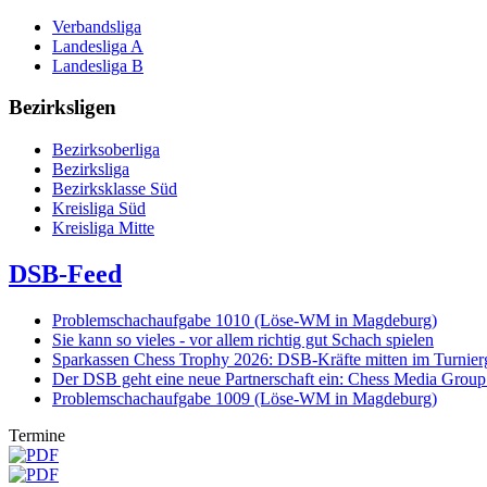
Verbandsliga
Landesliga A
Landesliga B
Bezirksligen
Bezirksoberliga
Bezirksliga
Bezirksklasse Süd
Kreisliga Süd
Kreisliga Mitte
DSB-Feed
Problemschachaufgabe 1010 (Löse-WM in Magdeburg)
Sie kann so vieles - vor allem richtig gut Schach spielen
Sparkassen Chess Trophy 2026: DSB-Kräfte mitten im Turnie
Der DSB geht eine neue Partnerschaft ein: Chess Media Grou
Problemschachaufgabe 1009 (Löse-WM in Magdeburg)
Termine