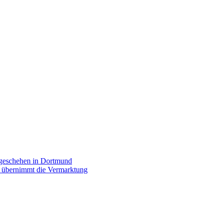
rgeschehen in Dortmund
p übernimmt die Vermarktung