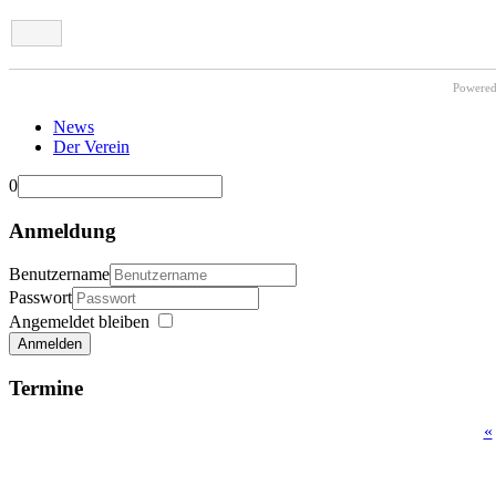
Powere
News
Der Verein
0
Anmeldung
Benutzername
Passwort
Angemeldet bleiben
Anmelden
Termine
«