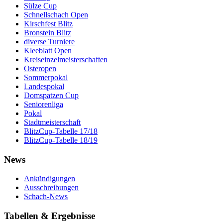
Sülze Cup
Schnellschach Open
Kirschfest Blitz
Bronstein Blitz
diverse Turniere
Kleeblatt Open
Kreiseinzelmeisterschaften
Osteropen
Sommerpokal
Landespokal
Domspatzen Cup
Seniorenliga
Pokal
Stadtmeisterschaft
BlitzCup-Tabelle 17/18
BlitzCup-Tabelle 18/19
News
Ankündigungen
Ausschreibungen
Schach-News
Tabellen & Ergebnisse