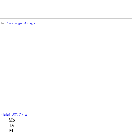
d by
ChessLeagueManager
‹
Mai 2027
›
»
Mo
Di
Mi