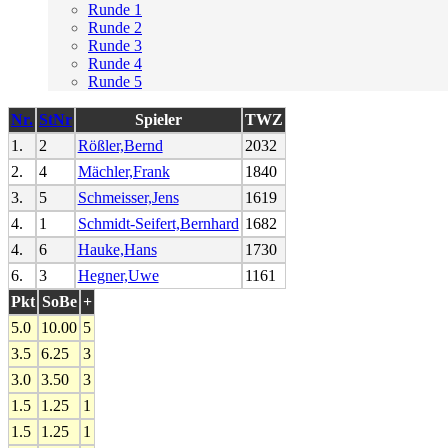
Runde 1
Runde 2
Runde 3
Runde 4
Runde 5
Nr.
StNr
Spieler
TWZ
1.
2
Rößler,Bernd
2032
2.
4
Mächler,Frank
1840
3.
5
Schmeisser,Jens
1619
4.
1
Schmidt-Seifert,Bernhard
1682
4.
6
Hauke,Hans
1730
6.
3
Hegner,Uwe
1161
Pkt
SoBe
+
5.0
10.00
5
3.5
6.25
3
3.0
3.50
3
1.5
1.25
1
1.5
1.25
1