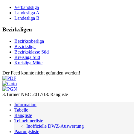
Verbandsliga
Landesliga A
Landesliga B
Bezirksligen
Bezirksoberliga
Bezirksliga
Bezirksklasse Süd
Kreisliga Süd
Kreisliga Mitte
Der Feed konnte nicht gefunden werden!
3.Turnier NBC 2017/18: Rangliste
Information
Tabelle
Rangliste
Teilnehmerliste
Inoffizielle DWZ-Auswertung
Paarungsliste