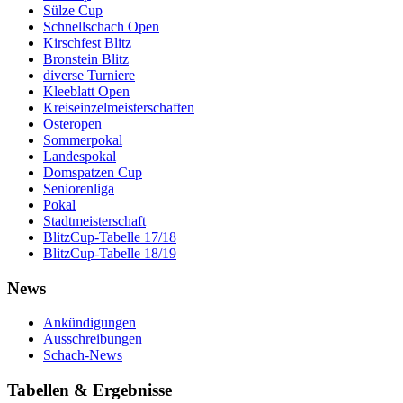
Sülze Cup
Schnellschach Open
Kirschfest Blitz
Bronstein Blitz
diverse Turniere
Kleeblatt Open
Kreiseinzelmeisterschaften
Osteropen
Sommerpokal
Landespokal
Domspatzen Cup
Seniorenliga
Pokal
Stadtmeisterschaft
BlitzCup-Tabelle 17/18
BlitzCup-Tabelle 18/19
News
Ankündigungen
Ausschreibungen
Schach-News
Tabellen & Ergebnisse