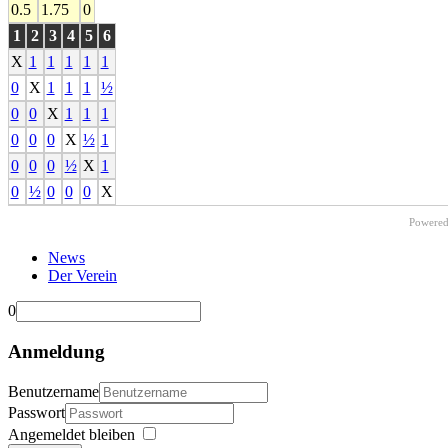
0.5
1.75
0
1
2
3
4
5
6
X
1
1
1
1
1
0
X
1
1
1
½
0
0
X
1
1
1
0
0
0
X
½
1
0
0
0
½
X
1
0
½
0
0
0
X
Powere
News
Der Verein
0
Anmeldung
Benutzername
Passwort
Angemeldet bleiben