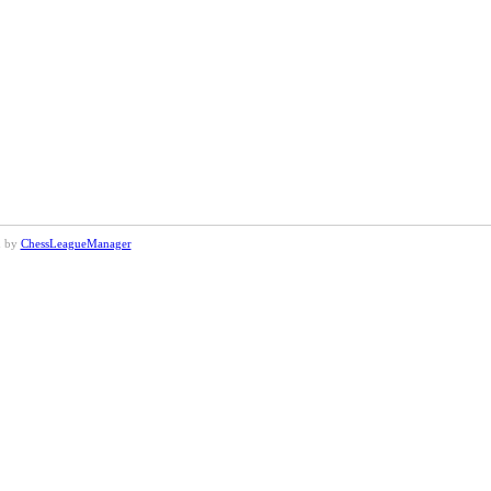
d by
ChessLeagueManager