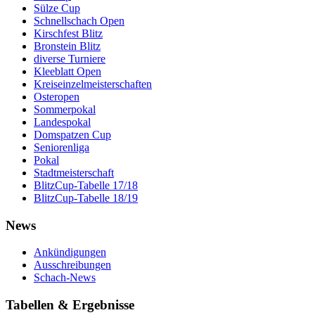
Sülze Cup
Schnellschach Open
Kirschfest Blitz
Bronstein Blitz
diverse Turniere
Kleeblatt Open
Kreiseinzelmeisterschaften
Osteropen
Sommerpokal
Landespokal
Domspatzen Cup
Seniorenliga
Pokal
Stadtmeisterschaft
BlitzCup-Tabelle 17/18
BlitzCup-Tabelle 18/19
News
Ankündigungen
Ausschreibungen
Schach-News
Tabellen & Ergebnisse