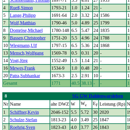
2
Schönemann,Thomas
1897-71
5.5
4.61
27
1953
1
4
Rueß,Simon
1793-21
1.0
1.24
21
-
1
5
Lange,Philipp
1691-64
2.0
3.32
24
1586
1
7
Wolf,Matthias
1790-46
5.0
4.89
25
1799
1
8
Domröse,Michael
1780-148
6.5
5.47
24
1835
1
9
Bassen,Christopher
1751-20
5.5
4.96
24
1788
1
10
Wiegmann,Ulf
1797-15
6.5
5.36
24
1868
1
13
Mensch,Wolfgang
1569-78
0.5
0.31
20
-
1
14
Vogt,Jörg
1552-49
1.5
1.14
21
-
1
16
Mewes,Frank
1534-9
1.0
0.48
20
-
1
20
Patra,Subhankar
1673-3
2.5
2.91
10
-
1
Gesamt
1771
40.5
38.13
-
-
1
8
SG GW Dahlenwarsleben
W
E
Nr
Name
alte DWZ
W
Leistung (Rp)
N
e
F
1
Schiffner,Kevin
2046-152
5.5
5.72
30
2020
1
2
Schulze,Stefan
1813-23
4.0
3.49
25
1847
1
3
Roehrig,Sven
1823-43
4.0
3.77
26
1843
1