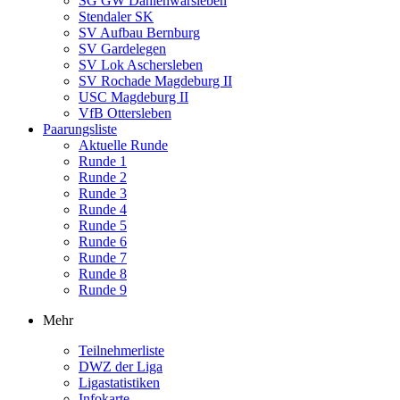
SG GW Dahlenwarsleben
Stendaler SK
SV Aufbau Bernburg
SV Gardelegen
SV Lok Aschersleben
SV Rochade Magdeburg II
USC Magdeburg II
VfB Ottersleben
Paarungsliste
Aktuelle Runde
Runde 1
Runde 2
Runde 3
Runde 4
Runde 5
Runde 6
Runde 7
Runde 8
Runde 9
Mehr
Teilnehmerliste
DWZ der Liga
Ligastatistiken
Infokarte