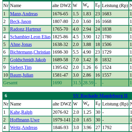
W
E
Nr
Name
alte DWZ
W
Leistung (Rp)
N
e
F
1
Mann,Andreas
1676-65
1.5
1.83
23
1683
1
2
Beck,Jason
1807-80
2.0
3.60
16
1668
1
3
Radonz,Hartmut
1765-70
4.0
2.94
24
1838
1
4
Schambier,Leon Elias
1825-86
4.5
3.90
12
1780
1
5
Ahne,Jonas
1638-32
2.0
3.88
18
1506
1
6
Bichtemann,Christian
1698-30
5.5
4.90
23
1729
1
7
Goldschmidt,Jakob
1689-58
7.0
3.42
8
1832
1
9
Siebert,Tim
1395-62
2.0
1.26
6
1524
1
10
Baum,Julian
1581-47
3.0
2.86
16
1557
1
Gesamt
1690
31.5
28.59
-
-
1
6
SV Rochade Magdeburg II
W
E
Nr
Name
alte DWZ
W
Leistung (Rp)
e
F
1
Kahe,Ralph
2076-92
2.0
1.25
30
-
2
Hoffmann,Uwe
1979-141
2.0
1.65
30
-
4
Weitz,Andreas
1846-93
3.0
3.96
27
1792