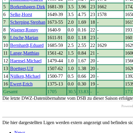
5
Borkenhagen,Dirk
1681-39
3.5
3.96
23
1662
174
6
Selke,Horst
1649-39
3.5
4.75
23
1578
165
7
Scherping,Stephan
1673-55
2.0
1.69
18
-
161
8
Wagner,Ronny
1640-9
0.0
0.16
22
-
193
9
Lösche,Marian
1611-91
0.0
1.18
23
-
160
10
Bernhardt,Eduard
1685-59
2.5
2.55
22
1629
162
11
Lange,Matthias
1561-42
1.5
0.84
21
-
160
12
Haensel,Michael
1479-44
1.0
1.67
20
-
156
13
Boettger,Ulf
1507-62
1.0
1.38
20
-
162
14
Nülken,Michael
1500-77
0.5
0.66
20
-
139
16
Ewert,Erich
1375-13
0.0
0.30
19
-
153
Gesamt
1705
30.5
33.83
-
-
173
Die letzte DWZ-Datenübernahme vom DSB zu dieser Saison erfolgte 
Powere
Die hier dargestellten Ligen werden extern angezeigt und befinden si
News