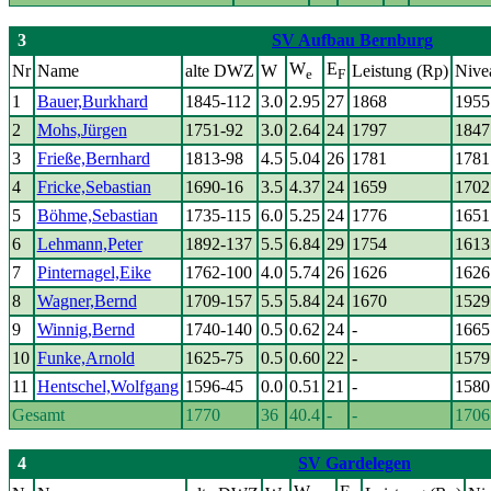
3
SV Aufbau Bernburg
W
E
Nr
Name
alte DWZ
W
Leistung (Rp)
Nive
e
F
1
Bauer,Burkhard
1845-112
3.0
2.95
27
1868
1955
2
Mohs,Jürgen
1751-92
3.0
2.64
24
1797
1847
3
Frieße,Bernhard
1813-98
4.5
5.04
26
1781
1781
4
Fricke,Sebastian
1690-16
3.5
4.37
24
1659
1702
5
Böhme,Sebastian
1735-115
6.0
5.25
24
1776
1651
6
Lehmann,Peter
1892-137
5.5
6.84
29
1754
1613
7
Pinternagel,Eike
1762-100
4.0
5.74
26
1626
1626
8
Wagner,Bernd
1709-157
5.5
5.84
24
1670
1529
9
Winnig,Bernd
1740-140
0.5
0.62
24
-
1665
10
Funke,Arnold
1625-75
0.5
0.60
22
-
1579
11
Hentschel,Wolfgang
1596-45
0.0
0.51
21
-
1580
Gesamt
1770
36
40.4
-
-
1706
4
SV Gardelegen