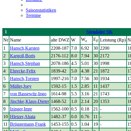
Saisonstatistiken
Termine
1
Stendaler SK
W
E
Nr
Name
alte DWZ
W
Leistung (Rp)
N
e
F
1
Hansch,Karsten
2208-187
7.0
6.92
30
2200
1
2
Kargoll,Boris
2176-112
8.0
7.94
30
2172
1
3
Hansch,Stephan
2078-186
4.5
5.01
30
1998
1
4
Ehrecke,Felix
1839-42
5.0
4.38
21
1872
1
5
Hansch,Torsten
1997-216
7.0
7.56
30
1934
1
6
Müller,Joey
1592-15
1.5
2.85
11
1437
1
7
von Bassewitz,Ingo
1614-98
5.5
3.16
21
1743
1
8
Jäschke,Klaus-Dieter
1468-52
1.0
2.14
20
1353
1
9
Izinger,Imre
1562-100
0.5
0.18
21
-
1
10
Hleizer,Ahata
1482-37
0.0
0.76
11
-
1
11
Brüggemann,Frank
1453-155
0.5
1.04
19
-
1