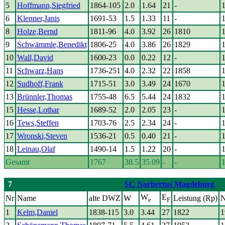
5
Hoffmann,Siegfried
1864-105
2.0
1.64
21
-
6
Klenner,Janis
1691-53
1.5
1.33
11
-
8
Holze,Bernd
1811-96
4.0
3.92
26
1810
9
Schwämmle,Benedikt
1806-25
4.0
3.86
26
1829
10
Wall,David
1600-23
0.0
0.22
12
-
11
Schwarz,Hans
1736-251
4.0
2.32
22
1858
12
Sudhoff,Frank
1715-51
3.0
3.49
24
1670
13
Brünnler,Thomas
1755-48
6.5
5.44
24
1832
15
Hesse,Lothar
1689-52
2.0
2.05
23
-
16
Tews,Steffen
1703-76
2.5
2.34
24
-
17
Wronski,Steven
1536-21
0.5
0.40
21
-
18
Leinau,Olaf
1490-14
1.5
1.22
20
-
Gesamt
1767
38.5
35.09
-
-
7
SC Norbertus Magdeburg
W
E
Nr
Name
alte DWZ
W
Leistung (Rp)
N
e
F
1
Kelm,Daniel
1838-115
3.0
3.44
27
1822
1