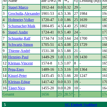
W
E
Nr
Name
alte DWZ
W
Leistung (Rp)
Ni
e
F
2
Stapel,Marco
1912-44
0.0
0.32
29
-
20
3
Grochulla,Alexander
1901-53
4.5
3.36
27
1984
19
4
Holtmeier,Volker
1720-47
1.0
1.86
25
1639
18
5
Schumacher,Maik
1804-85
4.5
4.40
25
1802
18
6
Stapel,Andre
1724-41
0.5
1.40
24
-
17
7
Schnapke,Ralf
1734-74
3.0
3.64
24
1700
17
8
Schwartz,Simon
1705-51
4.5
4.08
23
1729
16
9
Thieme,Andrè
1531-38
0.5
1.88
21
-
16
10
Hennigs,Paul
1449-29
1.0
1.13
19
1430
16
12
Kleinau,Vincent
1574-8
1.5
1.07
8
-
16
13
Pepa,Enes
1489-16
1.5
3.16
10
1364
16
14
Kinzel,Peter
1435-45
0.5
1.66
20
1247
16
15
Kleinau,Edgar
1417-42
0.0
0.33
19
-
17
16
Täger,Nico
1455-20
0.0
0.28
10
-
16
Gesamt
1656
23
28.57
-
-
17
5
SG Einheit Staßfurt