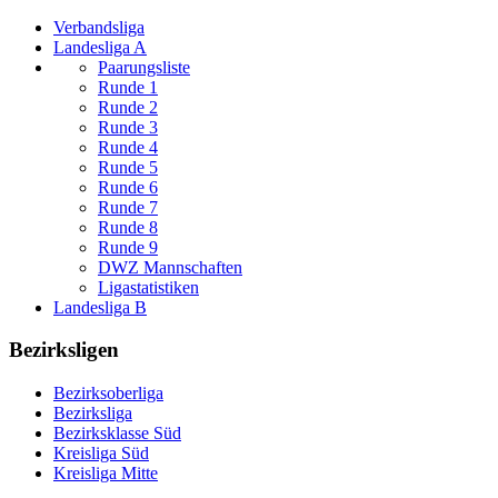
Verbandsliga
Landesliga A
Paarungsliste
Runde 1
Runde 2
Runde 3
Runde 4
Runde 5
Runde 6
Runde 7
Runde 8
Runde 9
DWZ Mannschaften
Ligastatistiken
Landesliga B
Bezirksligen
Bezirksoberliga
Bezirksliga
Bezirksklasse Süd
Kreisliga Süd
Kreisliga Mitte