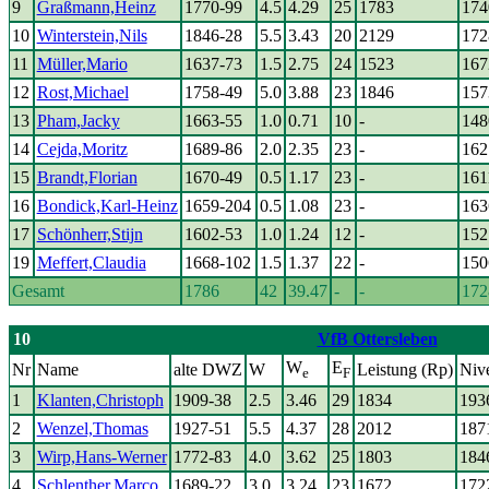
9
Graßmann,Heinz
1770-99
4.5
4.29
25
1783
174
10
Winterstein,Nils
1846-28
5.5
3.43
20
2129
172
11
Müller,Mario
1637-73
1.5
2.75
24
1523
167
12
Rost,Michael
1758-49
5.0
3.88
23
1846
157
13
Pham,Jacky
1663-55
1.0
0.71
10
-
148
14
Cejda,Moritz
1689-86
2.0
2.35
23
-
162
15
Brandt,Florian
1670-49
0.5
1.17
23
-
161
16
Bondick,Karl-Heinz
1659-204
0.5
1.08
23
-
163
17
Schönherr,Stijn
1602-53
1.0
1.24
12
-
152
19
Meffert,Claudia
1668-102
1.5
1.37
22
-
150
Gesamt
1786
42
39.47
-
-
172
10
VfB Ottersleben
W
E
Nr
Name
alte DWZ
W
Leistung (Rp)
Niv
e
F
1
Klanten,Christoph
1909-38
2.5
3.46
29
1834
193
2
Wenzel,Thomas
1927-51
5.5
4.37
28
2012
187
3
Wirp,Hans-Werner
1772-83
4.0
3.62
25
1803
184
4
Schlenther,Marco
1689-22
3.0
3.24
23
1672
172