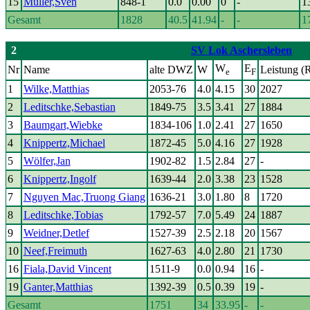
15
Müller,Sven
848-1
0.0
0.00
0
-
1
Gesamt
1828
40.5
41.94
-
-
1
2
SV Lok Aschersleben
W
E
Nr
Name
alte DWZ
W
Leistung (
e
F
1
Wilke,Matthias
2053-76
4.0
4.15
30
2027
2
Leditschke,Sebastian
1849-75
3.5
3.41
27
1884
3
Baumgart,Wiebke
1834-106
1.0
2.41
27
1650
4
Knippertz,Michael
1872-45
5.0
4.16
27
1928
5
Wölfer,Jan
1902-82
1.5
2.84
27
-
6
Knippertz,Ingolf
1639-44
2.0
3.38
23
1528
7
Nguyen Mac,Truong Giang
1636-21
3.0
1.80
8
1720
8
Leditschke,Tobias
1792-57
7.0
5.49
24
1887
9
Weidner,Detlef
1527-39
2.5
2.18
20
1567
10
Neef,Freimuth
1627-63
4.0
2.80
21
1730
16
Fiala,David Vincent
1511-9
0.0
0.94
16
-
19
Ganter,Matthias
1392-39
0.5
0.39
19
-
Gesamt
1751
34
33.95
-
-