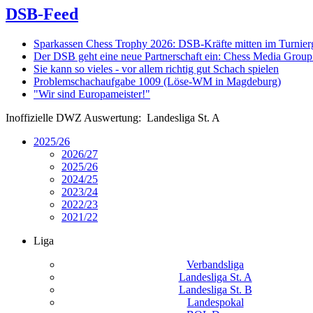
DSB-Feed
Sparkassen Chess Trophy 2026: DSB-Kräfte mitten im Turnie
Der DSB geht eine neue Partnerschaft ein: Chess Media Grou
Sie kann so vieles - vor allem richtig gut Schach spielen
Problemschachaufgabe 1009 (Löse-WM in Magdeburg)
"Wir sind Europameister!"
Inoffizielle DWZ Auswertung: Landesliga St. A
2025/26
2026/27
2025/26
2024/25
2023/24
2022/23
2021/22
Liga
Verbandsliga
Landesliga St. A
Landesliga St. B
Landespokal