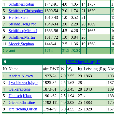
4
Schiffner,Robin
1742-91
4.0
4.05
14
1737
1
5
Schiffner,Christopher
1600-54
2.0
1.74
21
1639
1
6
Herbst,Stefan
1610-43
1.0
0.52
21
-
1
7
Steinhausen,Fred
1549-34
3.0
2.28
20
1609
1
8
Schiffner,Michael
1663-56
4.5
4.26
22
1665
1
9
Schiffner,Martin
1517-72
1.0
0.84
20
-
1
11
Moeck,Stephan
1446-41
2.5
1.36
19
1568
1
Gesamt
1714
31.5
28.03
-
-
1
9
USC Magdeburg II
W
E
Nr
Name
alte DWZ
W
Leistung (Rp)
Niv
e
F
1
Anders,Alexey
1927-24
2.0
2.55
29
1863
193
3
Lyashkevych,Igor
1925-35
2.5
1.63
28
-
187
4
Oelkers,René
1873-61
3.0
3.45
28
1843
189
5
Hanisch,Klaus
1901-62
2.5
1.94
27
-
188
7
Giebel,Christine
1792-111
4.0
3.08
25
1883
175
8
Breitschuh,Ulrich
1794-49
5.0
4.55
25
1828
167