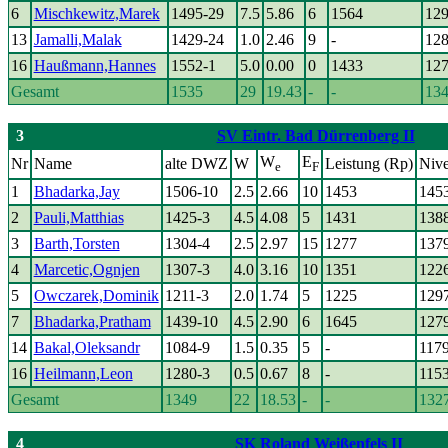
6
Mischkewitz,Marek
1495-29
7.5
5.86
6
1564
12
13
Jamalli,Malak
1429-24
1.0
2.46
9
-
12
16
Haußmann,Hannes
1552-1
5.0
0.00
0
1433
12
Gesamt
1535
29
19.43
-
-
13
3
SV Eintr. Bad Dürrenberg II
W
E
Nr
Name
alte DWZ
W
Leistung (Rp)
Niv
e
F
1
Bhadarka,Jay
1506-10
2.5
2.66
10
1453
145
2
Pauli,Matthias
1425-3
4.5
4.08
5
1431
138
3
Barth,Torsten
1304-4
2.5
2.97
15
1277
137
4
Marcetic,Ognjen
1307-3
4.0
3.16
10
1351
122
5
Owczarek,Dominik
1211-3
2.0
1.74
5
1225
129
7
Bhadarka,Pratham
1439-10
4.5
2.90
6
1645
127
14
Bakal,Oleksandr
1084-9
1.5
0.35
5
-
117
16
Heilmann,Leon
1280-3
0.5
0.67
8
-
115
Gesamt
1349
22
18.53
-
-
132
4
SK Roland Weißenfels II