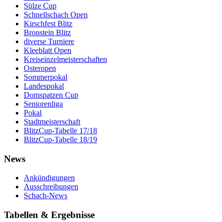
Sülze Cup
Schnellschach Open
Kirschfest Blitz
Bronstein Blitz
diverse Turniere
Kleeblatt Open
Kreiseinzelmeisterschaften
Osteropen
Sommerpokal
Landespokal
Domspatzen Cup
Seniorenliga
Pokal
Stadtmeisterschaft
BlitzCup-Tabelle 17/18
BlitzCup-Tabelle 18/19
News
Ankündigungen
Ausschreibungen
Schach-News
Tabellen & Ergebnisse