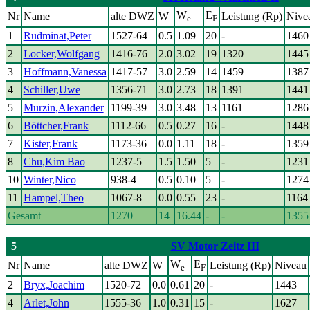
W
E
Nr
Name
alte DWZ
W
Leistung (Rp)
Nive
e
F
1
Rudminat,Peter
1527-64
0.5
1.09
20
-
1460
2
Locker,Wolfgang
1416-76
2.0
3.02
19
1320
1445
3
Hoffmann,Vanessa
1417-57
3.0
2.59
14
1459
1387
4
Schiller,Uwe
1356-71
3.0
2.73
18
1391
1441
5
Murzin,Alexander
1199-39
3.0
3.48
13
1161
1286
6
Böttcher,Frank
1112-66
0.5
0.27
16
-
1448
7
Kister,Frank
1173-36
0.0
1.11
18
-
1359
8
Chu,Kim Bao
1237-5
1.5
1.50
5
-
1231
10
Winter,Nico
938-4
0.5
0.10
5
-
1274
11
Hampel,Theo
1067-8
0.0
0.55
23
-
1164
Gesamt
1270
14
16.44
-
-
1355
5
SV Motor Zeitz III
W
E
Nr
Name
alte DWZ
W
Leistung (Rp)
Niveau
e
F
2
Bryx,Joachim
1520-72
0.0
0.61
20
-
1443
4
Arlet,John
1555-36
1.0
0.31
15
-
1627