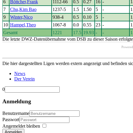
6
Böttcher,Frank
1112-66
0.5
0.27
16
-
1
7
Chu,Kim Bao
1237-5
1.5
1.50
5
-
1
9
Winter,Nico
938-4
0.5
0.10
5
-
1
10
Hampel,Theo
1067-8
0.0
0.55
23
-
1
Gesamt
1221
17.5
19.93
-
-
1
Die letzte DWZ-Datenübernahme vom DSB zu dieser Saison erfolgte 
Powere
Die hier dargestellten Ligen werden extern angezeigt und befinden si
News
Der Verein
0
Anmeldung
Benutzername
Passwort
Angemeldet bleiben
Anmelden