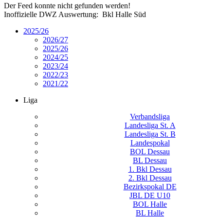
Der Feed konnte nicht gefunden werden!
Inoffizielle DWZ Auswertung: Bkl Halle Süd
2025/26
2026/27
2025/26
2024/25
2023/24
2022/23
2021/22
Liga
Verbandsliga
Landesliga St. A
Landesliga St. B
Landespokal
BOL Dessau
BL Dessau
1. Bkl Dessau
2. Bkl Dessau
Bezirkspokal DE
JBL DE U10
BOL Halle
BL Halle