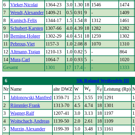
6
Vieker,Nicolai
1364-23
3.0
1.30
18
1546
1474
7
Wendt,Alexander
1409-21
0.5
0.91
9
-
1409
8
Kunisch,Felix
1344-17
1.5
1.54
8
1312
1461
9
Schubert,Karsten
1307-66
4.0
4.39
18
1282
1282
10
Berning,Holger
1302-29
4.0
4.51
18
1259
1302
11
Pebrous,Viet
1157-3
1.0
2.08
8
1070
1310
12
Altmann,Trajan
1210-13
1.0
0.82
5
-
864
14
Mura,Carl
1064-7
1.0
0.93
5
-
1020
Gesamt
1301
17
17.4
-
-
1333
6
SK Roland Weißenfels III
W
E
Nr
Name
alte DWZ
W
Leistung (Rp)
N
e
F
1
Jablonowski,Manfred
1359-71
2.5
3.55
19
1291
1
2
Rümmler,Frank
1313-70
4.5
4.74
18
1301
1
3
Wagner,Ralf
1207-41
3.0
3.13
18
1197
1
4
Woitschach,Andreas
1139-50
2.0
2.61
18
1109
1
5
Murzin,Alexander
1199-39
3.0
3.48
13
1161
1