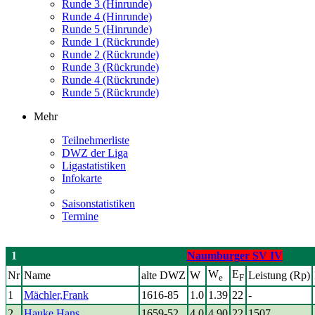
Runde 3 (Hinrunde)
Runde 4 (Hinrunde)
Runde 5 (Hinrunde)
Runde 1 (Rückrunde)
Runde 2 (Rückrunde)
Runde 3 (Rückrunde)
Runde 4 (Rückrunde)
Runde 5 (Rückrunde)
Mehr
Teilnehmerliste
DWZ der Liga
Ligastatistiken
Infokarte
Saisonstatistiken
Termine
1
Naumburger SV IV
W
E
Nr
Name
alte DWZ
W
Leistung (Rp)
e
F
1
Mächler,Frank
1616-85
1.0
1.39
22
-
2
Hauke,Hans
1659-52
4.0
4.90
22
1507