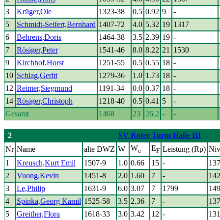
3
Krüger,Ole
1323-38
0.5
0.92
9
-
5
Schmidt-Seifert,Bernhard
1407-72
4.0
5.32
19
1317
6
Behrens,Doris
1464-38
3.5
2.39
19
-
7
Rösiger,Peter
1541-46
8.0
8.22
21
1530
9
Kirchhof,Horst
1251-55
0.5
0.55
18
-
10
Schlag,Geritt
1279-36
1.0
1.73
18
-
12
Reimer,Siegmund
1191-34
0.0
0.37
18
-
14
Rösiger,Christoph
1218-40
0.5
0.41
5
-
Gesamt
1468
23
26.2
-
-
2
SV Roter Turm Halle III
W
E
Nr
Name
alte DWZ
W
Leistung (Rp)
Niv
e
F
1
Kreusch,Kurt Emil
1507-9
1.0
0.66
15
-
13
2
Vuong,Kevin
1451-8
2.0
1.60
7
-
14
3
Le,Philip
1631-9
6.0
3.07
7
1799
14
4
Spinka,Georg Kamil
1525-58
3.5
2.36
7
-
13
5
Greither,Flora
1618-33
3.0
3.42
12
-
13