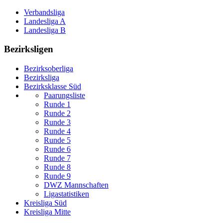
Verbandsliga
Landesliga A
Landesliga B
Bezirksligen
Bezirksoberliga
Bezirksliga
Bezirksklasse Süd
Paarungsliste
Runde 1
Runde 2
Runde 3
Runde 4
Runde 5
Runde 6
Runde 7
Runde 8
Runde 9
DWZ Mannschaften
Ligastatistiken
Kreisliga Süd
Kreisliga Mitte