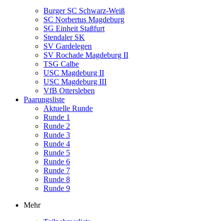
Burger SC Schwarz-Weiß
SC Norbertus Magdeburg
SG Einheit Staßfurt
Stendaler SK
SV Gardelegen
SV Rochade Magdeburg II
TSG Calbe
USC Magdeburg II
USC Magdeburg III
VfB Ottersleben
Paarungsliste
Aktuelle Runde
Runde 1
Runde 2
Runde 3
Runde 4
Runde 5
Runde 6
Runde 7
Runde 8
Runde 9
Mehr