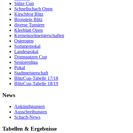
Sülze Cup
Schnellschach Open
Kirschfest Blitz
Bronstein Blitz
diverse Turniere
Kleeblatt Open
Kreiseinzelmeisterschaften
Osteropen
Sommerpokal
Landespokal
Domspatzen Cup
Seniorenliga
Pokal
Stadtmeisterschaft
BlitzCup-Tabelle 17/18
BlitzCup-Tabelle 18/19
News
Ankündigungen
Ausschreibungen
Schach-News
Tabellen & Ergebnisse