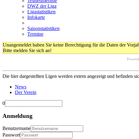
Teilnehmerliste
DWZ der Liga
Ligastatistiken
Infokarte
Saisonstatistiken
Termine
Unangemeldet haben Sie keine Berechtigung für die Daten der Vorja
Bitte melden Sie sich an!
Powere
Die hier dargestellten Ligen werden extern angezeigt und befinden si
News
Der Verein
0
Anmeldung
Benutzername
Passwort