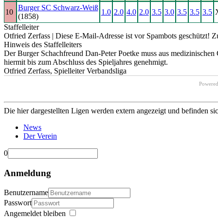
Burger SC Schwarz-Weiß
10
1.0
2.0
4.0
2.0
3.5
3.0
3.5
3.5
3.5
(1858)
Staffelleiter
Otfried Zerfass |
Diese E-Mail-Adresse ist vor Spambots geschützt! Zu
Hinweis des Staffelleiters
Der Burger Schachfreund Dan-Peter Poetke muss aus medizinischen Gr
hiermit bis zum Abschluss des Spieljahres genehmigt.
Otfried Zerfass, Spielleiter Verbandsliga
Powere
Die hier dargestellten Ligen werden extern angezeigt und befinden si
News
Der Verein
0
Anmeldung
Benutzername
Passwort
Angemeldet bleiben