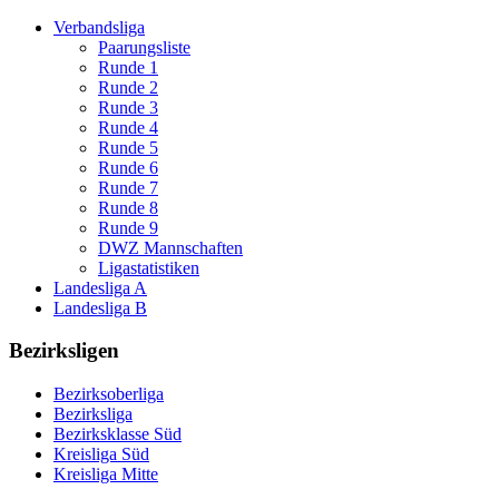
Verbandsliga
Paarungsliste
Runde 1
Runde 2
Runde 3
Runde 4
Runde 5
Runde 6
Runde 7
Runde 8
Runde 9
DWZ Mannschaften
Ligastatistiken
Landesliga A
Landesliga B
Bezirksligen
Bezirksoberliga
Bezirksliga
Bezirksklasse Süd
Kreisliga Süd
Kreisliga Mitte