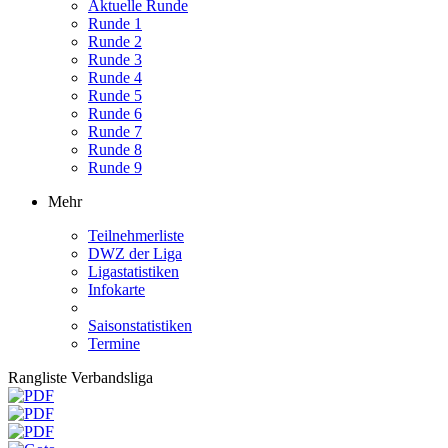
Aktuelle Runde
Runde 1
Runde 2
Runde 3
Runde 4
Runde 5
Runde 6
Runde 7
Runde 8
Runde 9
Mehr
Teilnehmerliste
DWZ der Liga
Ligastatistiken
Infokarte
Saisonstatistiken
Termine
Rangliste Verbandsliga