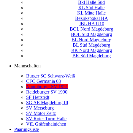
Bkl Halle Süd
KL Süd Halle
KL Mitte Halle
Bezirkspokal HA
JBL HA U10
BOL Nord Magdeburg
BOL Süd Magdeburg
BL Nord Magdeburg
BL Süd Magdeburg
BK Nord Magdeburg
BK Süd Magdeburg
Mannschaften
Burger SC Schwarz-Weiß
CFC Germania 03
Naumburger SV 1951
Reideburger SV 1990
SF Hettstedt
SG AE Magdeburg III
SV Merseburg
SV Motor Zeitz
SV Roter Turm Halle
VfL Gräfenhainichen
Paarungsliste