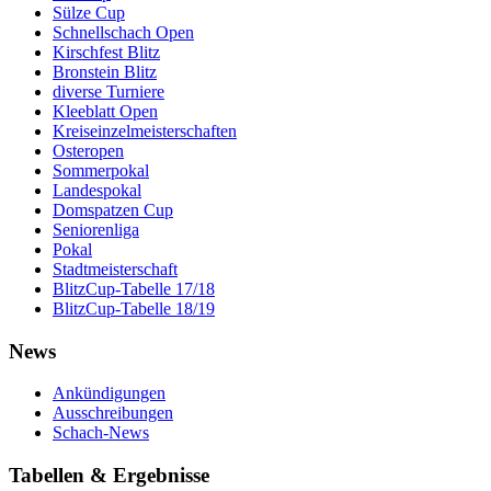
Sülze Cup
Schnellschach Open
Kirschfest Blitz
Bronstein Blitz
diverse Turniere
Kleeblatt Open
Kreiseinzelmeisterschaften
Osteropen
Sommerpokal
Landespokal
Domspatzen Cup
Seniorenliga
Pokal
Stadtmeisterschaft
BlitzCup-Tabelle 17/18
BlitzCup-Tabelle 18/19
News
Ankündigungen
Ausschreibungen
Schach-News
Tabellen & Ergebnisse