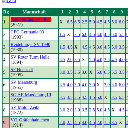
Rg
Mannschaft
1
2
3
4
5
6
7
8
9
Naumburger SV 1951
1
X
6.5
6.5
2.5
5.0
4.5
4.5
5.0
6.0
(2027)
CFC Germania 03
2
1.5
X
3.5
6.0
4.5
4.0
4.5
6.0
5.5
(1993)
Reideburger SV 1990
3
1.5
4.5
X
4.5
4.5
3.0
4.5
5.0
3.5
(1930)
SV Roter Turm Halle
4
5.5
2.0
3.5
X
5.0
4.0
3.5
4.5
4.0
(1894)
SF Hettstedt
5
3.0
3.5
3.5
3.0
X
5.0
6.5
5.5
3.5
(1995)
SV Merseburg
6
3.5
4.0
5.0
4.0
3.0
X
3.0
3.0
6.0
(1955)
SG AE Magdeburg III
7
3.5
3.5
3.5
4.5
1.5
5.0
X
3.5
6.5
(1986)
SV Motor Zeitz
8
3.0
2.0
3.0
3.5
2.5
5.0
4.5
X
4.5
(1872)
VfL Gräfenhainichen
9
2.0
2.5
4.5
4.0
4.5
2.0
1.5
3.5
X
(1914)