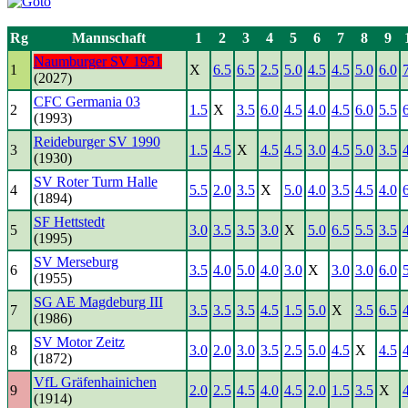
Rg
Mannschaft
1
2
3
4
5
6
7
8
9
Naumburger SV 1951
1
X
6.5
6.5
2.5
5.0
4.5
4.5
5.0
6.0
(2027)
CFC Germania 03
2
1.5
X
3.5
6.0
4.5
4.0
4.5
6.0
5.5
(1993)
Reideburger SV 1990
3
1.5
4.5
X
4.5
4.5
3.0
4.5
5.0
3.5
(1930)
SV Roter Turm Halle
4
5.5
2.0
3.5
X
5.0
4.0
3.5
4.5
4.0
(1894)
SF Hettstedt
5
3.0
3.5
3.5
3.0
X
5.0
6.5
5.5
3.5
(1995)
SV Merseburg
6
3.5
4.0
5.0
4.0
3.0
X
3.0
3.0
6.0
(1955)
SG AE Magdeburg III
7
3.5
3.5
3.5
4.5
1.5
5.0
X
3.5
6.5
(1986)
SV Motor Zeitz
8
3.0
2.0
3.0
3.5
2.5
5.0
4.5
X
4.5
(1872)
VfL Gräfenhainichen
9
2.0
2.5
4.5
4.0
4.5
2.0
1.5
3.5
X
(1914)