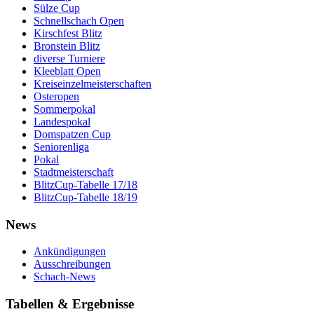
Sülze Cup
Schnellschach Open
Kirschfest Blitz
Bronstein Blitz
diverse Turniere
Kleeblatt Open
Kreiseinzelmeisterschaften
Osteropen
Sommerpokal
Landespokal
Domspatzen Cup
Seniorenliga
Pokal
Stadtmeisterschaft
BlitzCup-Tabelle 17/18
BlitzCup-Tabelle 18/19
News
Ankündigungen
Ausschreibungen
Schach-News
Tabellen & Ergebnisse