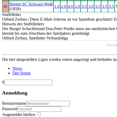
Burger SC Schwarz-Weiß
10
1.0
2.0
4.0
2.0
3.5
3.0
3.5
3.5
3.5
(1858)
Staffelleiter
Otfried Zerfass |
Diese E-Mail-Adresse ist vor Spambots geschützt! Zu
Hinweis des Staffelleiters
Der Burger Schachfreund Dan-Peter Poetke muss aus medizinischen Gr
hiermit bis zum Abschluss des Spieljahres genehmigt.
Otfried Zerfass, Spielleiter Verbandsliga
Powere
Die hier dargestellten Ligen werden extern angezeigt und befinden si
News
Der Verein
0
Anmeldung
Benutzername
Passwort
Angemeldet bleiben