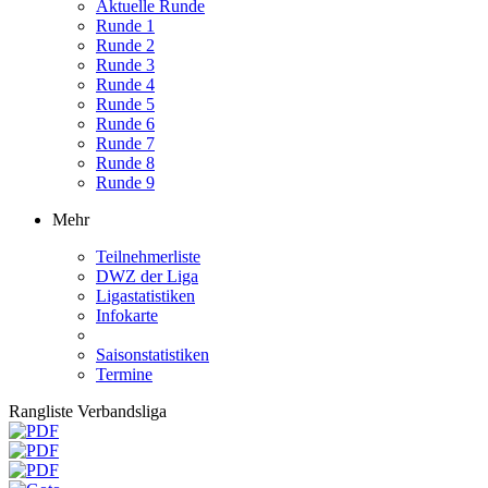
Aktuelle Runde
Runde 1
Runde 2
Runde 3
Runde 4
Runde 5
Runde 6
Runde 7
Runde 8
Runde 9
Mehr
Teilnehmerliste
DWZ der Liga
Ligastatistiken
Infokarte
Saisonstatistiken
Termine
Rangliste Verbandsliga