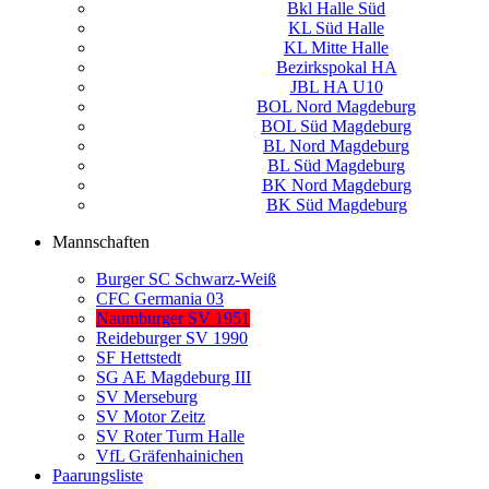
Bkl Halle Süd
KL Süd Halle
KL Mitte Halle
Bezirkspokal HA
JBL HA U10
BOL Nord Magdeburg
BOL Süd Magdeburg
BL Nord Magdeburg
BL Süd Magdeburg
BK Nord Magdeburg
BK Süd Magdeburg
Mannschaften
Burger SC Schwarz-Weiß
CFC Germania 03
Naumburger SV 1951
Reideburger SV 1990
SF Hettstedt
SG AE Magdeburg III
SV Merseburg
SV Motor Zeitz
SV Roter Turm Halle
VfL Gräfenhainichen
Paarungsliste