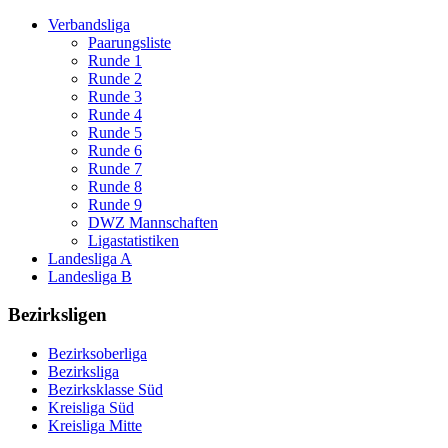
Verbandsliga
Paarungsliste
Runde 1
Runde 2
Runde 3
Runde 4
Runde 5
Runde 6
Runde 7
Runde 8
Runde 9
DWZ Mannschaften
Ligastatistiken
Landesliga A
Landesliga B
Bezirksligen
Bezirksoberliga
Bezirksliga
Bezirksklasse Süd
Kreisliga Süd
Kreisliga Mitte