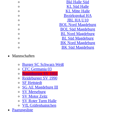
Bkl Halle Süd
KL Süd Halle
KL Mitte Halle
Bezirkspokal HA
JBL HA U10
BOL Nord Magdeburg
BOL Süd Magdeburg
BL Nord Magdeburg
BL Süd Magdeburg
BK Nord Magdeburg
BK Süd Magdeburg
Mannschaften
Burger SC Schwarz-Weiß
CFC Germania 03
Naumburger SV 1951
Reideburger SV 1990
SF Hettstedt
SG AE Magdeburg III
SV Merseburg
SV Motor Zeitz
SV Roter Turm Halle
VfL Gräfenhainichen
Paarungsliste