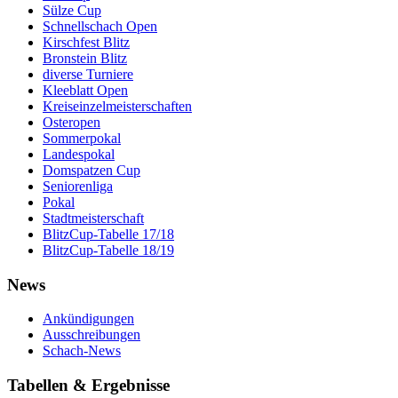
Sülze Cup
Schnellschach Open
Kirschfest Blitz
Bronstein Blitz
diverse Turniere
Kleeblatt Open
Kreiseinzelmeisterschaften
Osteropen
Sommerpokal
Landespokal
Domspatzen Cup
Seniorenliga
Pokal
Stadtmeisterschaft
BlitzCup-Tabelle 17/18
BlitzCup-Tabelle 18/19
News
Ankündigungen
Ausschreibungen
Schach-News
Tabellen & Ergebnisse