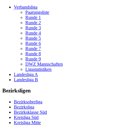
Verbandsliga
Paarungsliste
Runde 1
Runde 2
Runde 3
Runde 4
Runde 5
Runde 6
Runde 7
Runde 8
Runde 9
DWZ Mannschaften
Ligastatistiken
Landesliga A
Landesliga B
Bezirksligen
Bezirksoberliga
Bezirksliga
Bezirksklasse Süd
Kreisliga Süd
Kreisliga Mitte