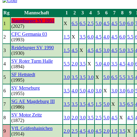
Rg
Mannschaft
1
2
3
4
5
6
7
8
9
Naumburger SV 1951
1
X
6.5
6.5
2.5
5.0
4.5
4.5
5.0
6.0
(2027)
CFC Germania 03
2
1.5
X
3.5
6.0
4.5
4.0
4.5
6.0
5.5
(1993)
Reideburger SV 1990
3
1.5
4.5
X
4.5
4.5
3.0
4.5
5.0
3.5
(1930)
SV Roter Turm Halle
4
5.5
2.0
3.5
X
5.0
4.0
3.5
4.5
4.0
(1894)
SF Hettstedt
5
3.0
3.5
3.5
3.0
X
5.0
6.5
5.5
3.5
(1995)
SV Merseburg
6
3.5
4.0
5.0
4.0
3.0
X
3.0
3.0
6.0
(1955)
SG AE Magdeburg III
7
3.5
3.5
3.5
4.5
1.5
5.0
X
3.5
6.5
(1986)
SV Motor Zeitz
8
3.0
2.0
3.0
3.5
2.5
5.0
4.5
X
4.5
(1872)
VfL Gräfenhainichen
9
2.0
2.5
4.5
4.0
4.5
2.0
1.5
3.5
X
(1914)