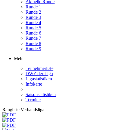
Aktuelle Runde
Runde 1
Runde 2
Runde 3
Runde 4
Runde 5
Runde 6
Runde 7
Runde 8
Runde 9
Mehr
Teilnehmerliste
DWZ der Liga
Ligastatistiken
Infokarte
Saisonstatistiken
Termine
Rangliste Verbandsliga