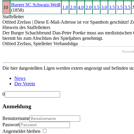
Burger SC Schwarz-Weiß
10
1.0
2.0
4.0
2.0
3.5
3.0
3.5
3.5
3.5
(1858)
Staffelleiter
Otfried Zerfass |
Diese E-Mail-Adresse ist vor Spambots geschützt! Zu
Hinweis des Staffelleiters
Der Burger Schachfreund Dan-Peter Poetke muss aus medizinischen Gr
hiermit bis zum Abschluss des Spieljahres genehmigt.
Otfried Zerfass, Spielleiter Verbandsliga
Powere
Die hier dargestellten Ligen werden extern angezeigt und befinden si
News
Der Verein
0
Anmeldung
Benutzername
Passwort
Angemeldet bleiben