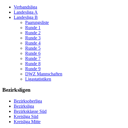
Verbandsliga
Landesliga A
Landesliga B
Paarungsliste
Runde 1
Runde 2
Runde 3
Runde 4
Runde 5
Runde 6
Runde 7
Runde 8
Runde 9
DWZ Mannschaften
Ligastatistiken
Bezirksligen
Bezirksoberliga
Bezirksliga
Bezirksklasse Süd
Kreisliga Süd
Kreisliga Mitte