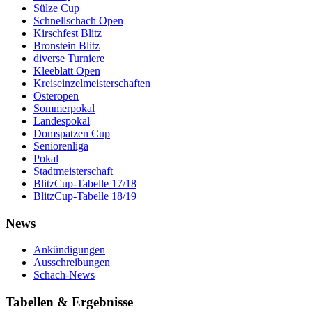
Sülze Cup
Schnellschach Open
Kirschfest Blitz
Bronstein Blitz
diverse Turniere
Kleeblatt Open
Kreiseinzelmeisterschaften
Osteropen
Sommerpokal
Landespokal
Domspatzen Cup
Seniorenliga
Pokal
Stadtmeisterschaft
BlitzCup-Tabelle 17/18
BlitzCup-Tabelle 18/19
News
Ankündigungen
Ausschreibungen
Schach-News
Tabellen & Ergebnisse