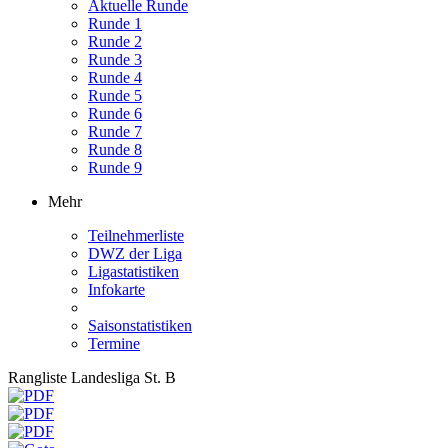
Aktuelle Runde
Runde 1
Runde 2
Runde 3
Runde 4
Runde 5
Runde 6
Runde 7
Runde 8
Runde 9
Mehr
Teilnehmerliste
DWZ der Liga
Ligastatistiken
Infokarte
Saisonstatistiken
Termine
Rangliste Landesliga St. B