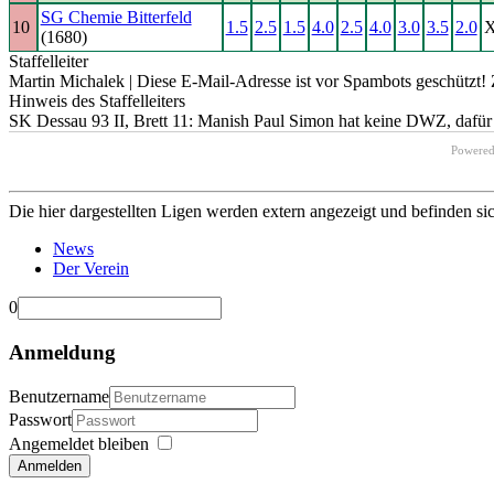
SG Chemie Bitterfeld
10
1.5
2.5
1.5
4.0
2.5
4.0
3.0
3.5
2.0
(1680)
Staffelleiter
Martin Michalek |
Diese E-Mail-Adresse ist vor Spambots geschützt! 
Hinweis des Staffelleiters
SK Dessau 93 II, Brett 11: Manish Paul Simon hat keine DWZ, dafür
Powere
Die hier dargestellten Ligen werden extern angezeigt und befinden si
News
Der Verein
0
Anmeldung
Benutzername
Passwort
Angemeldet bleiben
Anmelden