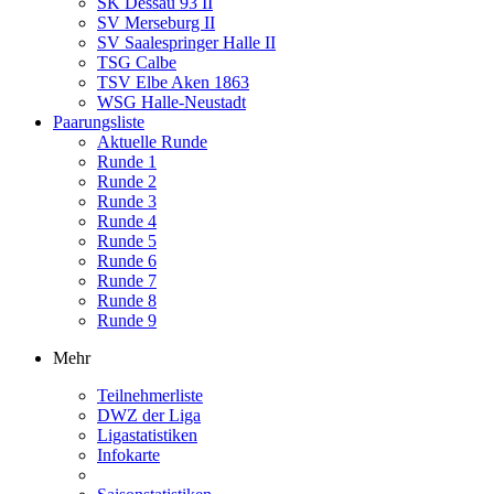
SK Dessau 93 II
SV Merseburg II
SV Saalespringer Halle II
TSG Calbe
TSV Elbe Aken 1863
WSG Halle-Neustadt
Paarungsliste
Aktuelle Runde
Runde 1
Runde 2
Runde 3
Runde 4
Runde 5
Runde 6
Runde 7
Runde 8
Runde 9
Mehr
Teilnehmerliste
DWZ der Liga
Ligastatistiken
Infokarte