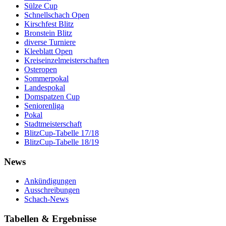
Sülze Cup
Schnellschach Open
Kirschfest Blitz
Bronstein Blitz
diverse Turniere
Kleeblatt Open
Kreiseinzelmeisterschaften
Osteropen
Sommerpokal
Landespokal
Domspatzen Cup
Seniorenliga
Pokal
Stadtmeisterschaft
BlitzCup-Tabelle 17/18
BlitzCup-Tabelle 18/19
News
Ankündigungen
Ausschreibungen
Schach-News
Tabellen & Ergebnisse