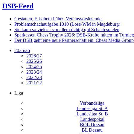
DSB-Feed
Gestatten, Elisabeth Pähtz, Vereinsvorsitzende.
Problemschachaufgabe 1010 (Löse-WM in Magdeburg)
Sie kann so vieles - vor allem richtig gut Schach spielen
Sparkassen Chess Trophy 2026: DSB-Kräfte mitten im Turnie
Der DSB geht eine neue Partnerschaft ein: Chess Media Grou
2025/26
2026/27
2025/26
2024/25
2023/24
2022/23
2021/22
Liga
Verbandsliga
Landesliga St. A
Landesliga St. B
Landespokal
BOL Dessau
BL Dessau