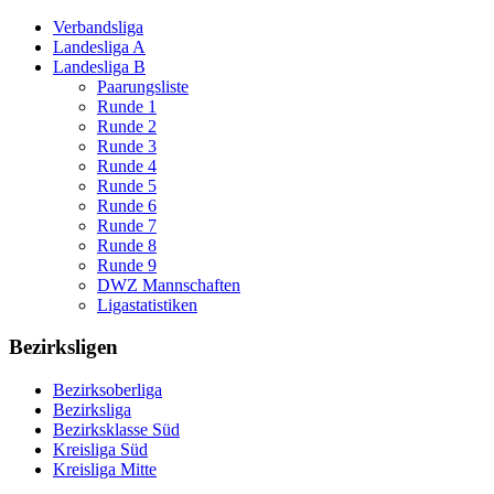
Verbandsliga
Landesliga A
Landesliga B
Paarungsliste
Runde 1
Runde 2
Runde 3
Runde 4
Runde 5
Runde 6
Runde 7
Runde 8
Runde 9
DWZ Mannschaften
Ligastatistiken
Bezirksligen
Bezirksoberliga
Bezirksliga
Bezirksklasse Süd
Kreisliga Süd
Kreisliga Mitte