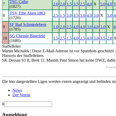
TSG Calbe
7
2.0
2.0
1.5
3.5
2.5
4.0
X
5.0
4.0
5
(1827)
TSV Elbe Aken 1863
8
2.5
1.5
3.0
3.5
3.0
4.0
3.0
X
5.0
4
(1720)
SF Bad Schmiedeberg
9
1.0
2.0
2.5
4.0
4.0
3.0
4.0
3.0
X
6
(1785)
SG Chemie Bitterfeld
10
1.5
2.5
1.5
4.0
2.5
4.0
3.0
3.5
2.0
(1680)
Staffelleiter
Martin Michalek |
Diese E-Mail-Adresse ist vor Spambots geschützt! 
Hinweis des Staffelleiters
SK Dessau 93 II, Brett 11: Manish Paul Simon hat keine DWZ, dafür
Powere
Die hier dargestellten Ligen werden extern angezeigt und befinden si
News
Der Verein
0
Anmeldung