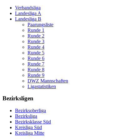
Verbandsliga
Landesliga A
Landesliga B
Paarungsliste
Runde 1
Runde 2
Runde 3
Runde 4
Runde 5
Runde 6
Runde 7
Runde 8
Runde 9
DWZ Mannschaften
Ligastatistiken
Bezirksligen
Bezirksoberliga
Bezirksliga
Bezirksklasse Süd
Kreisliga Süd
Kreisliga Mitte