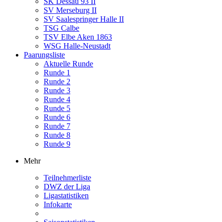
SK Dessau 93 II
SV Merseburg II
SV Saalespringer Halle II
TSG Calbe
TSV Elbe Aken 1863
WSG Halle-Neustadt
Paarungsliste
Aktuelle Runde
Runde 1
Runde 2
Runde 3
Runde 4
Runde 5
Runde 6
Runde 7
Runde 8
Runde 9
Mehr
Teilnehmerliste
DWZ der Liga
Ligastatistiken
Infokarte