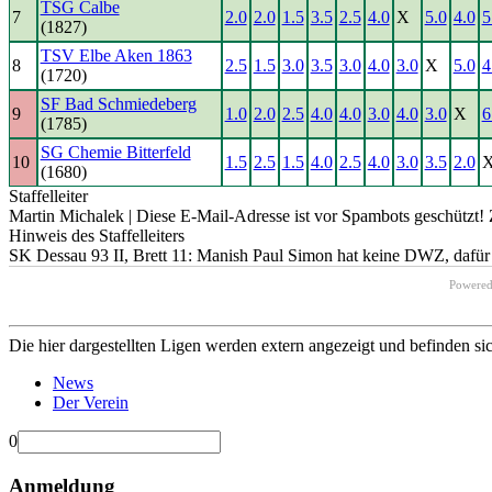
TSG Calbe
7
2.0
2.0
1.5
3.5
2.5
4.0
X
5.0
4.0
5
(1827)
TSV Elbe Aken 1863
8
2.5
1.5
3.0
3.5
3.0
4.0
3.0
X
5.0
4
(1720)
SF Bad Schmiedeberg
9
1.0
2.0
2.5
4.0
4.0
3.0
4.0
3.0
X
6
(1785)
SG Chemie Bitterfeld
10
1.5
2.5
1.5
4.0
2.5
4.0
3.0
3.5
2.0
(1680)
Staffelleiter
Martin Michalek |
Diese E-Mail-Adresse ist vor Spambots geschützt! 
Hinweis des Staffelleiters
SK Dessau 93 II, Brett 11: Manish Paul Simon hat keine DWZ, dafür
Powere
Die hier dargestellten Ligen werden extern angezeigt und befinden si
News
Der Verein
0
Anmeldung