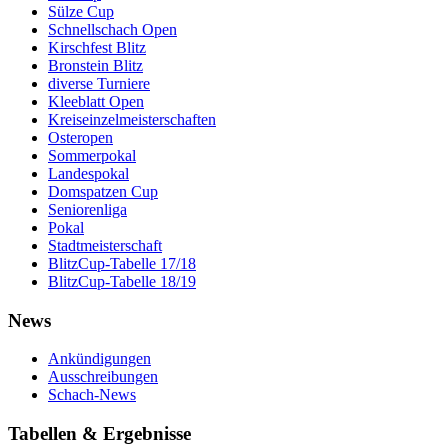
Sülze Cup
Schnellschach Open
Kirschfest Blitz
Bronstein Blitz
diverse Turniere
Kleeblatt Open
Kreiseinzelmeisterschaften
Osteropen
Sommerpokal
Landespokal
Domspatzen Cup
Seniorenliga
Pokal
Stadtmeisterschaft
BlitzCup-Tabelle 17/18
BlitzCup-Tabelle 18/19
News
Ankündigungen
Ausschreibungen
Schach-News
Tabellen & Ergebnisse