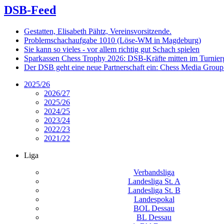
DSB-Feed
Gestatten, Elisabeth Pähtz, Vereinsvorsitzende.
Problemschachaufgabe 1010 (Löse-WM in Magdeburg)
Sie kann so vieles - vor allem richtig gut Schach spielen
Sparkassen Chess Trophy 2026: DSB-Kräfte mitten im Turnie
Der DSB geht eine neue Partnerschaft ein: Chess Media Grou
2025/26
2026/27
2025/26
2024/25
2023/24
2022/23
2021/22
Liga
Verbandsliga
Landesliga St. A
Landesliga St. B
Landespokal
BOL Dessau
BL Dessau