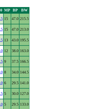
10
MP
BP
BW
.5
15
47.0
215.5
.5
15
47.0
213.0
.5
13
43.0
195.5
.0
12
38.0
163.0
.5
9
37.5
166.5
.0
8
34.0
144.5
.0
6
29.5
141.0
.5
5
30.0
127.0
.0
5
29.5
133.0