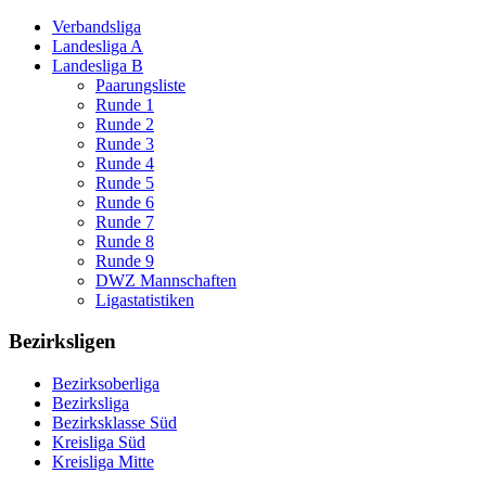
Verbandsliga
Landesliga A
Landesliga B
Paarungsliste
Runde 1
Runde 2
Runde 3
Runde 4
Runde 5
Runde 6
Runde 7
Runde 8
Runde 9
DWZ Mannschaften
Ligastatistiken
Bezirksligen
Bezirksoberliga
Bezirksliga
Bezirksklasse Süd
Kreisliga Süd
Kreisliga Mitte