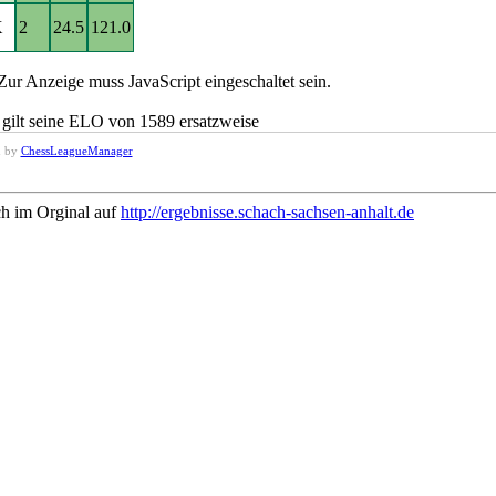
X
2
24.5
121.0
Zur Anzeige muss JavaScript eingeschaltet sein.
 gilt seine ELO von 1589 ersatzweise
d by
ChessLeagueManager
ch im Orginal auf
http://ergebnisse.schach-sachsen-anhalt.de