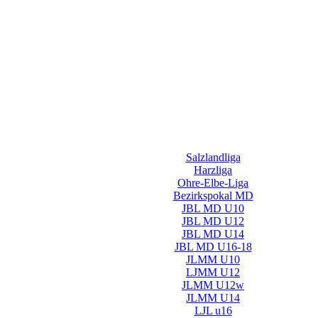
Salzlandliga
Harzliga
Ohre-Elbe-Liga
Bezirkspokal MD
JBL MD U10
JBL MD U12
JBL MD U14
JBL MD U16-18
JLMM U10
LJMM U12
JLMM U12w
JLMM U14
LJL u16