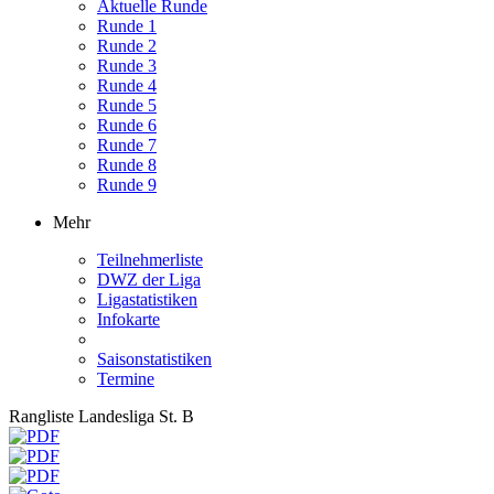
Aktuelle Runde
Runde 1
Runde 2
Runde 3
Runde 4
Runde 5
Runde 6
Runde 7
Runde 8
Runde 9
Mehr
Teilnehmerliste
DWZ der Liga
Ligastatistiken
Infokarte
Saisonstatistiken
Termine
Rangliste Landesliga St. B