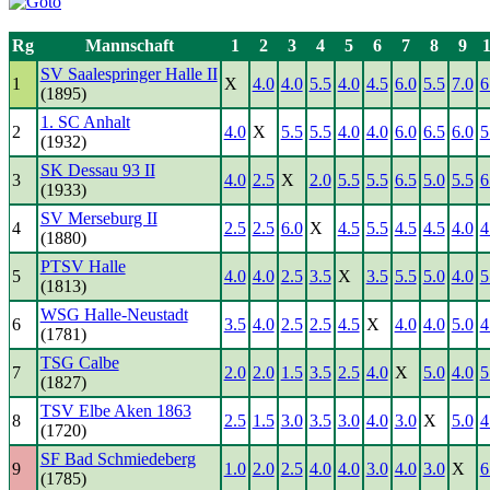
Rg
Mannschaft
1
2
3
4
5
6
7
8
9
SV Saalespringer Halle II
1
X
4.0
4.0
5.5
4.0
4.5
6.0
5.5
7.0
6
(1895)
1. SC Anhalt
2
4.0
X
5.5
5.5
4.0
4.0
6.0
6.5
6.0
5
(1932)
SK Dessau 93 II
3
4.0
2.5
X
2.0
5.5
5.5
6.5
5.0
5.5
6
(1933)
SV Merseburg II
4
2.5
2.5
6.0
X
4.5
5.5
4.5
4.5
4.0
4
(1880)
PTSV Halle
5
4.0
4.0
2.5
3.5
X
3.5
5.5
5.0
4.0
5
(1813)
WSG Halle-Neustadt
6
3.5
4.0
2.5
2.5
4.5
X
4.0
4.0
5.0
4
(1781)
TSG Calbe
7
2.0
2.0
1.5
3.5
2.5
4.0
X
5.0
4.0
5
(1827)
TSV Elbe Aken 1863
8
2.5
1.5
3.0
3.5
3.0
4.0
3.0
X
5.0
4
(1720)
SF Bad Schmiedeberg
9
1.0
2.0
2.5
4.0
4.0
3.0
4.0
3.0
X
6
(1785)