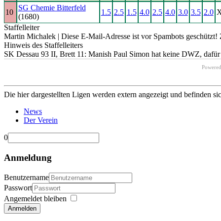
SG Chemie Bitterfeld
10
1.5
2.5
1.5
4.0
2.5
4.0
3.0
3.5
2.0
(1680)
Staffelleiter
Martin Michalek |
Diese E-Mail-Adresse ist vor Spambots geschützt! 
Hinweis des Staffelleiters
SK Dessau 93 II, Brett 11: Manish Paul Simon hat keine DWZ, dafür
Powere
Die hier dargestellten Ligen werden extern angezeigt und befinden si
News
Der Verein
0
Anmeldung
Benutzername
Passwort
Angemeldet bleiben
Anmelden