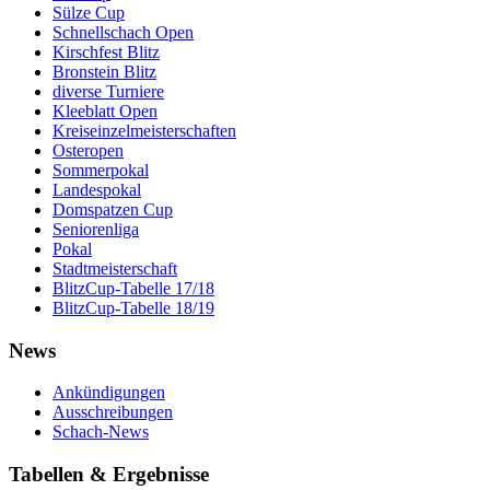
Sülze Cup
Schnellschach Open
Kirschfest Blitz
Bronstein Blitz
diverse Turniere
Kleeblatt Open
Kreiseinzelmeisterschaften
Osteropen
Sommerpokal
Landespokal
Domspatzen Cup
Seniorenliga
Pokal
Stadtmeisterschaft
BlitzCup-Tabelle 17/18
BlitzCup-Tabelle 18/19
News
Ankündigungen
Ausschreibungen
Schach-News
Tabellen & Ergebnisse