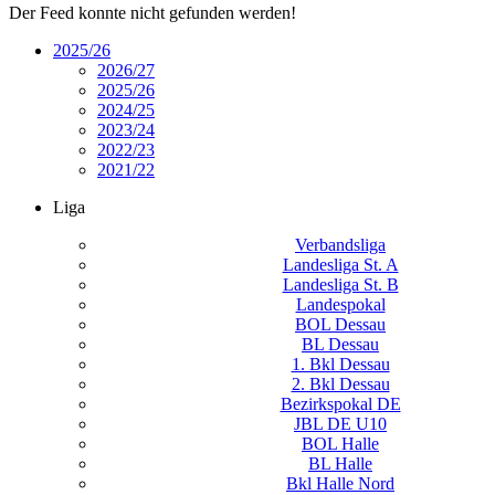
Der Feed konnte nicht gefunden werden!
2025/26
2026/27
2025/26
2024/25
2023/24
2022/23
2021/22
Liga
Verbandsliga
Landesliga St. A
Landesliga St. B
Landespokal
BOL Dessau
BL Dessau
1. Bkl Dessau
2. Bkl Dessau
Bezirkspokal DE
JBL DE U10
BOL Halle
BL Halle
Bkl Halle Nord