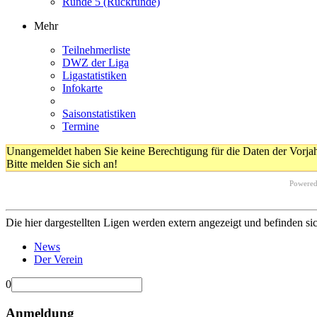
Runde 5 (Rückrunde)
Mehr
Teilnehmerliste
DWZ der Liga
Ligastatistiken
Infokarte
Saisonstatistiken
Termine
Unangemeldet haben Sie keine Berechtigung für die Daten der Vorja
Bitte melden Sie sich an!
Powere
Die hier dargestellten Ligen werden extern angezeigt und befinden si
News
Der Verein
0
Anmeldung