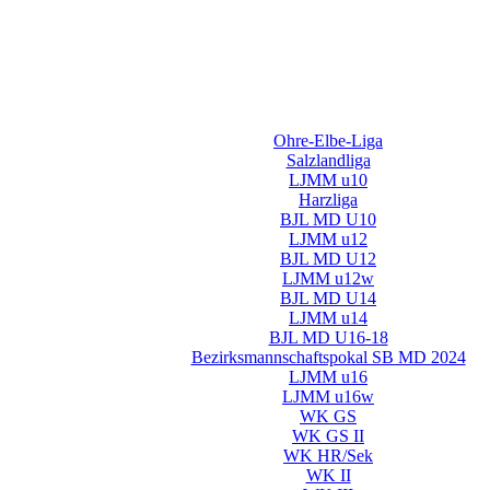
Ohre-Elbe-Liga
Salzlandliga
LJMM u10
Harzliga
BJL MD U10
LJMM u12
BJL MD U12
LJMM u12w
BJL MD U14
LJMM u14
BJL MD U16-18
Bezirksmannschaftspokal SB MD 2024
LJMM u16
LJMM u16w
WK GS
WK GS II
WK HR/Sek
WK II