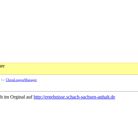
hre
d by
ChessLeagueManager
ch im Orginal auf
http://ergebnisse.schach-sachsen-anhalt.de