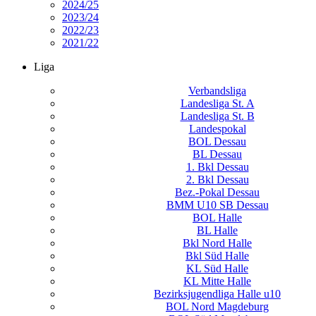
2024/25
2023/24
2022/23
2021/22
Liga
Verbandsliga
Landesliga St. A
Landesliga St. B
Landespokal
BOL Dessau
BL Dessau
1. Bkl Dessau
2. Bkl Dessau
Bez.-Pokal Dessau
BMM U10 SB Dessau
BOL Halle
BL Halle
Bkl Nord Halle
Bkl Süd Halle
KL Süd Halle
KL Mitte Halle
Bezirksjugendliga Halle u10
BOL Nord Magdeburg