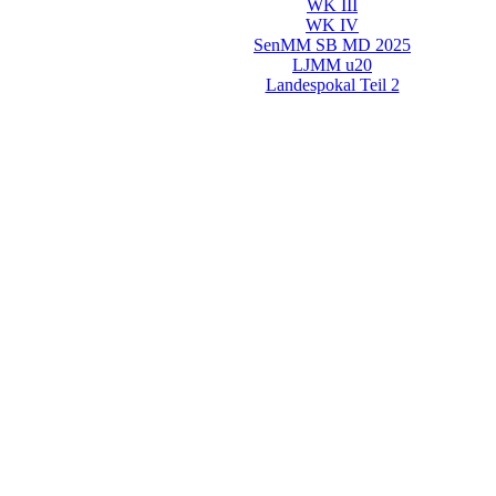
WK III
WK IV
SenMM SB MD 2025
LJMM u20
Landespokal Teil 2