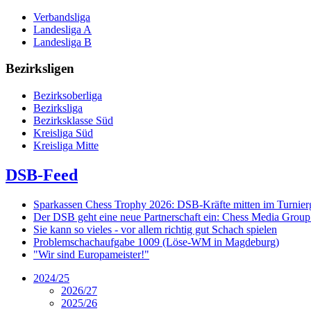
Verbandsliga
Landesliga A
Landesliga B
Bezirksligen
Bezirksoberliga
Bezirksliga
Bezirksklasse Süd
Kreisliga Süd
Kreisliga Mitte
DSB-Feed
Sparkassen Chess Trophy 2026: DSB-Kräfte mitten im Turnie
Der DSB geht eine neue Partnerschaft ein: Chess Media Grou
Sie kann so vieles - vor allem richtig gut Schach spielen
Problemschachaufgabe 1009 (Löse-WM in Magdeburg)
"Wir sind Europameister!"
2024/25
2026/27
2025/26