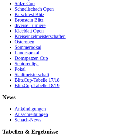
Sülze Cup
Schnellschach Open
Kirschfest Blitz
Bronstein Blitz
diverse Turniere
Kleeblatt Open
Kreiseinzelmeisterschaften
Osteropen
Sommerpokal
Landespokal
Domspatzen Cup
Seniorenliga
Pokal
Stadtmeisterschaft
BlitzCup-Tabelle 17/18
BlitzCup-Tabelle 18/19
News
Ankündigungen
Ausschreibungen
Schach-News
Tabellen & Ergebnisse