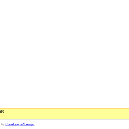
hre
d by
ChessLeagueManager