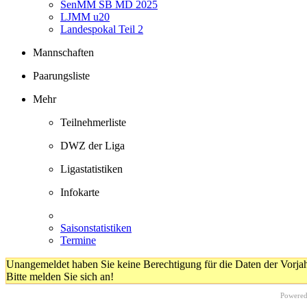
SenMM SB MD 2025
LJMM u20
Landespokal Teil 2
Mannschaften
Paarungsliste
Mehr
Teilnehmerliste
DWZ der Liga
Ligastatistiken
Infokarte
Saisonstatistiken
Termine
Unangemeldet haben Sie keine Berechtigung für die Daten der Vorja
Bitte melden Sie sich an!
Powere