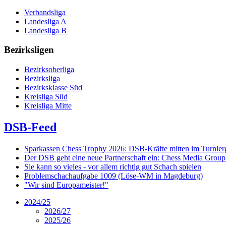
Verbandsliga
Landesliga A
Landesliga B
Bezirksligen
Bezirksoberliga
Bezirksliga
Bezirksklasse Süd
Kreisliga Süd
Kreisliga Mitte
DSB-Feed
Sparkassen Chess Trophy 2026: DSB-Kräfte mitten im Turnie
Der DSB geht eine neue Partnerschaft ein: Chess Media Grou
Sie kann so vieles - vor allem richtig gut Schach spielen
Problemschachaufgabe 1009 (Löse-WM in Magdeburg)
"Wir sind Europameister!"
2024/25
2026/27
2025/26