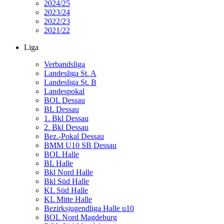
2024/25
2023/24
2022/23
2021/22
Liga
Verbandsliga
Landesliga St. A
Landesliga St. B
Landespokal
BOL Dessau
BL Dessau
1. Bkl Dessau
2. Bkl Dessau
Bez.-Pokal Dessau
BMM U10 SB Dessau
BOL Halle
BL Halle
Bkl Nord Halle
Bkl Süd Halle
KL Süd Halle
KL Mitte Halle
Bezirksjugendliga Halle u10
BOL Nord Magdeburg