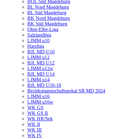
BOL Süd Magdeburg
BL Nord Magdeburg
BL Süd Magdeburg
BK Nord Magdeburg
BK Süd Magdeburg
Ohre-Elbe-Liga
Salzlandliga
LJMM u10
Harzliga
BJL MD U10
LJMM u12
BJL MD U12
LJMM u12w
BJL MD U14
LJMM u14
BJL MD U16-18
Bezirksmannschaftspokal SB MD 2024
LJMM u16
LJMM u16w
WK GS
WK GS II
WK HR/Sek
WK II
WK III
WK IV