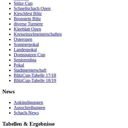
Sülze Cup
Schnellschach Open
Kirschfest Blitz
Bronstein Blitz
diverse Turniere
Kleeblatt Open
Kreiseinzelmeisterschaften
Osteropen
Sommerpokal
Landespokal
Domspatzen Cup
Seniorenliga
Pokal
Stadtmeisterschaft
BlitzCup-Tabelle 17/18
BlitzCup-Tabelle 18/19
News
Ankündigungen
Ausschreibungen
Schach-News
Tabellen & Ergebnisse