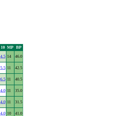
10
MP
BP
4.5
14
46.0
5.5
11
42.5
6.5
11
40.5
4.0
11
35.0
4.0
11
31.5
4.0
10
41.0