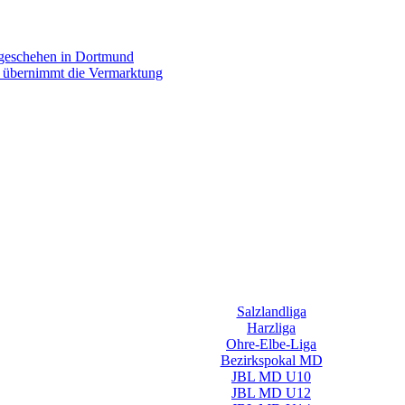
rgeschehen in Dortmund
p übernimmt die Vermarktung
Salzlandliga
Harzliga
Ohre-Elbe-Liga
Bezirkspokal MD
JBL MD U10
JBL MD U12