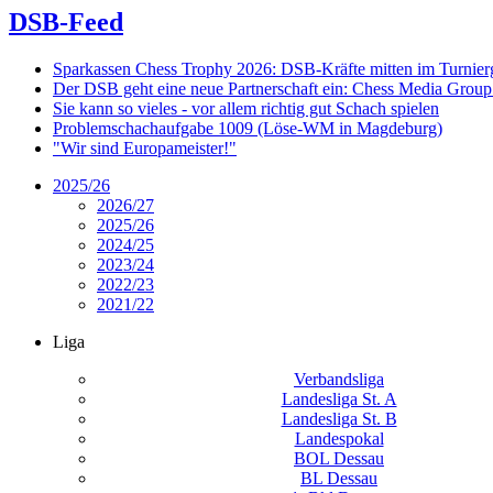
DSB-Feed
Sparkassen Chess Trophy 2026: DSB-Kräfte mitten im Turnie
Der DSB geht eine neue Partnerschaft ein: Chess Media Grou
Sie kann so vieles - vor allem richtig gut Schach spielen
Problemschachaufgabe 1009 (Löse-WM in Magdeburg)
"Wir sind Europameister!"
2025/26
2026/27
2025/26
2024/25
2023/24
2022/23
2021/22
Liga
Verbandsliga
Landesliga St. A
Landesliga St. B
Landespokal
BOL Dessau
BL Dessau