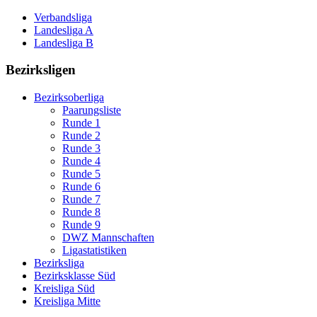
Verbandsliga
Landesliga A
Landesliga B
Bezirksligen
Bezirksoberliga
Paarungsliste
Runde 1
Runde 2
Runde 3
Runde 4
Runde 5
Runde 6
Runde 7
Runde 8
Runde 9
DWZ Mannschaften
Ligastatistiken
Bezirksliga
Bezirksklasse Süd
Kreisliga Süd
Kreisliga Mitte