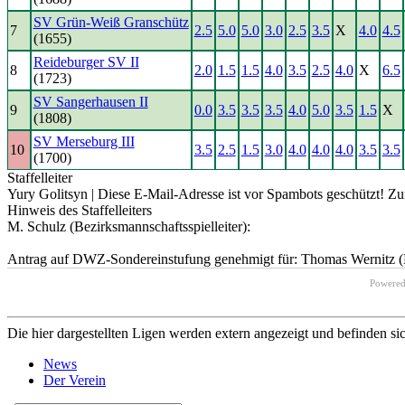
SV Grün-Weiß Granschütz
7
2.5
5.0
5.0
3.0
2.5
3.5
X
4.0
4.5
(1655)
Reideburger SV II
8
2.0
1.5
1.5
4.0
3.5
2.5
4.0
X
6.5
(1723)
SV Sangerhausen II
9
0.0
3.5
3.5
3.5
4.0
5.0
3.5
1.5
X
(1808)
SV Merseburg III
10
3.5
2.5
1.5
3.0
4.0
4.0
4.0
3.5
3.5
(1700)
Staffelleiter
Yury Golitsyn |
Diese E-Mail-Adresse ist vor Spambots geschützt! Zur
Hinweis des Staffelleiters
M. Schulz (Bezirksmannschaftsspielleiter):
Antrag auf DWZ-Sondereinstufung genehmigt für: Thomas Wernitz (R
Powere
Die hier dargestellten Ligen werden extern angezeigt und befinden si
News
Der Verein