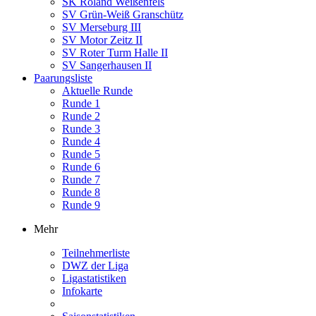
SK Roland Weißenfels
SV Grün-Weiß Granschütz
SV Merseburg III
SV Motor Zeitz II
SV Roter Turm Halle II
SV Sangerhausen II
Paarungsliste
Aktuelle Runde
Runde 1
Runde 2
Runde 3
Runde 4
Runde 5
Runde 6
Runde 7
Runde 8
Runde 9
Mehr
Teilnehmerliste
DWZ der Liga
Ligastatistiken
Infokarte