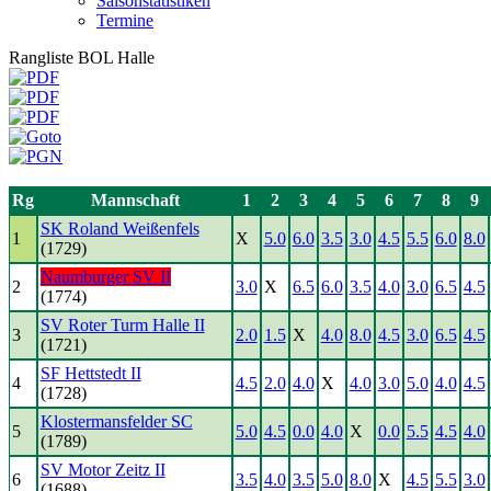
Saisonstatistiken
Termine
Rangliste BOL Halle
Rg
Mannschaft
1
2
3
4
5
6
7
8
9
SK Roland Weißenfels
1
X
5.0
6.0
3.5
3.0
4.5
5.5
6.0
8.0
(1729)
Naumburger SV II
2
3.0
X
6.5
6.0
3.5
4.0
3.0
6.5
4.5
(1774)
SV Roter Turm Halle II
3
2.0
1.5
X
4.0
8.0
4.5
3.0
6.5
4.5
(1721)
SF Hettstedt II
4
4.5
2.0
4.0
X
4.0
3.0
5.0
4.0
4.5
(1728)
Klostermansfelder SC
5
5.0
4.5
0.0
4.0
X
0.0
5.5
4.5
4.0
(1789)
SV Motor Zeitz II
6
3.5
4.0
3.5
5.0
8.0
X
4.5
5.5
3.0
(1688)