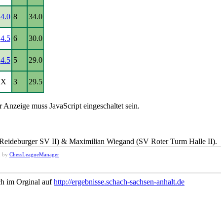
4.0
8
34.0
4.5
6
30.0
4.5
5
29.0
X
3
29.5
 Anzeige muss JavaScript eingeschaltet sein.
eideburger SV II) & Maximilian Wiegand (SV Roter Turm Halle II).
d by
ChessLeagueManager
ch im Orginal auf
http://ergebnisse.schach-sachsen-anhalt.de