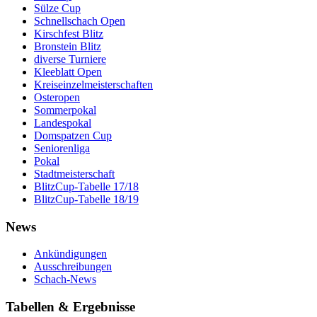
Sülze Cup
Schnellschach Open
Kirschfest Blitz
Bronstein Blitz
diverse Turniere
Kleeblatt Open
Kreiseinzelmeisterschaften
Osteropen
Sommerpokal
Landespokal
Domspatzen Cup
Seniorenliga
Pokal
Stadtmeisterschaft
BlitzCup-Tabelle 17/18
BlitzCup-Tabelle 18/19
News
Ankündigungen
Ausschreibungen
Schach-News
Tabellen & Ergebnisse