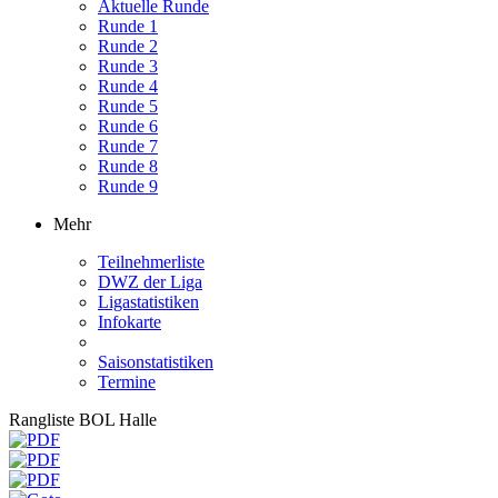
Aktuelle Runde
Runde 1
Runde 2
Runde 3
Runde 4
Runde 5
Runde 6
Runde 7
Runde 8
Runde 9
Mehr
Teilnehmerliste
DWZ der Liga
Ligastatistiken
Infokarte
Saisonstatistiken
Termine
Rangliste BOL Halle