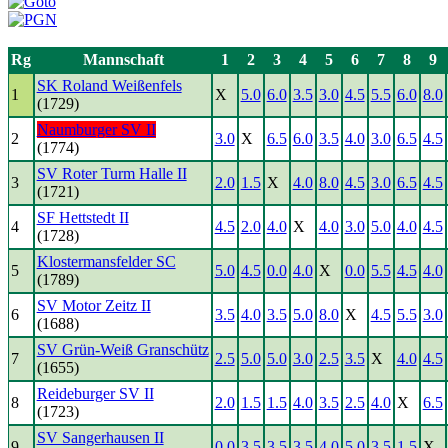
Rg
Mannschaft
1
2
3
4
5
6
7
8
9
SK Roland Weißenfels
1
X
5.0
6.0
3.5
3.0
4.5
5.5
6.0
8.0
(1729)
Naumburger SV II
2
3.0
X
6.5
6.0
3.5
4.0
3.0
6.5
4.5
(1774)
SV Roter Turm Halle II
3
2.0
1.5
X
4.0
8.0
4.5
3.0
6.5
4.5
(1721)
SF Hettstedt II
4
4.5
2.0
4.0
X
4.0
3.0
5.0
4.0
4.5
(1728)
Klostermansfelder SC
5
5.0
4.5
0.0
4.0
X
0.0
5.5
4.5
4.0
(1789)
SV Motor Zeitz II
6
3.5
4.0
3.5
5.0
8.0
X
4.5
5.5
3.0
(1688)
SV Grün-Weiß Granschütz
7
2.5
5.0
5.0
3.0
2.5
3.5
X
4.0
4.5
(1655)
Reideburger SV II
8
2.0
1.5
1.5
4.0
3.5
2.5
4.0
X
6.5
(1723)
SV Sangerhausen II
9
0.0
3.5
3.5
3.5
4.0
5.0
3.5
1.5
X