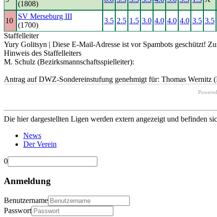
(1808)
SV Merseburg III
10
3.5
2.5
1.5
3.0
4.0
4.0
4.0
3.5
3.5
(1700)
Staffelleiter
Yury Golitsyn |
Diese E-Mail-Adresse ist vor Spambots geschützt! Zur
Hinweis des Staffelleiters
M. Schulz (Bezirksmannschaftsspielleiter):
Antrag auf DWZ-Sondereinstufung genehmigt für: Thomas Wernitz (R
Powere
Die hier dargestellten Ligen werden extern angezeigt und befinden si
News
Der Verein
0
Anmeldung
Benutzername
Passwort