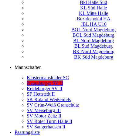
Bkl Halle Süd
KL Süd Halle
KL Mitte Halle
Bezirkspokal HA
JBL HA U10
BOL Nord Magdeburg
BOL Süd Magdeburg
BL Nord Magdeburg
BL Süd Magdeburg
BK Nord Magdeburg
BK Süd Magdeburg
Mannschaften
Klostermansfelder SC
Naumburger SV II
Reideburger SV II
SF Hettstedt II
SK Roland Weißenfels
SV Grün-Weiß Granschütz
SV Merseburg III
SV Motor Zeitz II
SV Roter Turm Halle II
SV Sangerhausen II
Paarungsliste