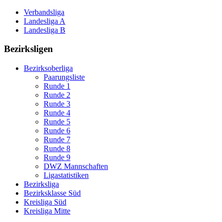
Verbandsliga
Landesliga A
Landesliga B
Bezirksligen
Bezirksoberliga
Paarungsliste
Runde 1
Runde 2
Runde 3
Runde 4
Runde 5
Runde 6
Runde 7
Runde 8
Runde 9
DWZ Mannschaften
Ligastatistiken
Bezirksliga
Bezirksklasse Süd
Kreisliga Süd
Kreisliga Mitte