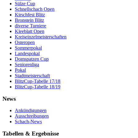
Sülze Cup
Schnellschach Open
Kirschfest Blitz
Bronstein Blitz
diverse Turniere
Kleeblatt Open
Kreiseinzelmeisterschaften
Osteropen
Sommerpokal
Landespokal
Domspatzen Cup
Seniorenliga
Pokal
Stadtmeisterschaft
BlitzCup-Tabelle 17/18
BlitzCup-Tabelle 18/19
News
Ankündigungen
Ausschreibungen
Schach-News
Tabellen & Ergebnisse