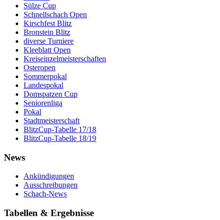
Sülze Cup
Schnellschach Open
Kirschfest Blitz
Bronstein Blitz
diverse Turniere
Kleeblatt Open
Kreiseinzelmeisterschaften
Osteropen
Sommerpokal
Landespokal
Domspatzen Cup
Seniorenliga
Pokal
Stadtmeisterschaft
BlitzCup-Tabelle 17/18
BlitzCup-Tabelle 18/19
News
Ankündigungen
Ausschreibungen
Schach-News
Tabellen & Ergebnisse