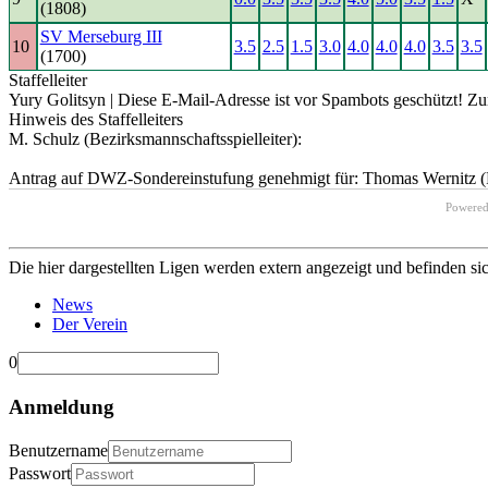
(1808)
SV Merseburg III
10
3.5
2.5
1.5
3.0
4.0
4.0
4.0
3.5
3.5
(1700)
Staffelleiter
Yury Golitsyn |
Diese E-Mail-Adresse ist vor Spambots geschützt! Zur
Hinweis des Staffelleiters
M. Schulz (Bezirksmannschaftsspielleiter):
Antrag auf DWZ-Sondereinstufung genehmigt für: Thomas Wernitz (R
Powere
Die hier dargestellten Ligen werden extern angezeigt und befinden si
News
Der Verein
0
Anmeldung
Benutzername
Passwort