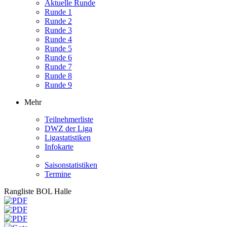
Aktuelle Runde
Runde 1
Runde 2
Runde 3
Runde 4
Runde 5
Runde 6
Runde 7
Runde 8
Runde 9
Mehr
Teilnehmerliste
DWZ der Liga
Ligastatistiken
Infokarte
Saisonstatistiken
Termine
Rangliste BOL Halle