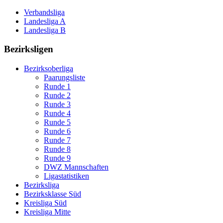
Verbandsliga
Landesliga A
Landesliga B
Bezirksligen
Bezirksoberliga
Paarungsliste
Runde 1
Runde 2
Runde 3
Runde 4
Runde 5
Runde 6
Runde 7
Runde 8
Runde 9
DWZ Mannschaften
Ligastatistiken
Bezirksliga
Bezirksklasse Süd
Kreisliga Süd
Kreisliga Mitte