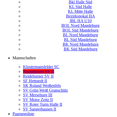
Bkl Halle Süd
KL Süd Halle
KL Mitte Halle
Bezirkspokal HA
JBL HA U10
BOL Nord Magdeburg
BOL Süd Magdeburg
BL Nord Magdeburg
BL Süd Magdeburg
BK Nord Magdeburg
BK Süd Magdeburg
Mannschaften
Klostermansfelder SC
Naumburger SV II
Reideburger SV II
SF Hettstedt II
SK Roland Weißenfels
SV Grün-Weiß Granschütz
SV Merseburg III
SV Motor Zeitz II
SV Roter Turm Halle II
SV Sangerhausen II
Paarungsliste