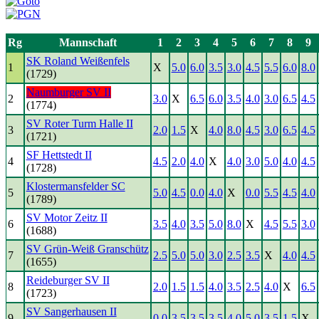
Rg
Mannschaft
1
2
3
4
5
6
7
8
9
SK Roland Weißenfels
1
X
5.0
6.0
3.5
3.0
4.5
5.5
6.0
8.0
(1729)
Naumburger SV II
2
3.0
X
6.5
6.0
3.5
4.0
3.0
6.5
4.5
(1774)
SV Roter Turm Halle II
3
2.0
1.5
X
4.0
8.0
4.5
3.0
6.5
4.5
(1721)
SF Hettstedt II
4
4.5
2.0
4.0
X
4.0
3.0
5.0
4.0
4.5
(1728)
Klostermansfelder SC
5
5.0
4.5
0.0
4.0
X
0.0
5.5
4.5
4.0
(1789)
SV Motor Zeitz II
6
3.5
4.0
3.5
5.0
8.0
X
4.5
5.5
3.0
(1688)
SV Grün-Weiß Granschütz
7
2.5
5.0
5.0
3.0
2.5
3.5
X
4.0
4.5
(1655)
Reideburger SV II
8
2.0
1.5
1.5
4.0
3.5
2.5
4.0
X
6.5
(1723)
SV Sangerhausen II
9
0.0
3.5
3.5
3.5
4.0
5.0
3.5
1.5
X