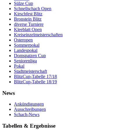
Sülze Cup
Schnellschach Open
Kirschfest Blitz
Bronstein Blitz
diverse Turniere
Kleeblatt Open
Kreiseinzelmeisterschaften
Osteropen
Sommerpokal
Landespokal
Domspatzen Cup
Seniorenliga
Pokal
Stadtmeisterschaft
BlitzCup-Tabelle 17/18
BlitzCup-Tabelle 18/19
News
Ankündigungen
Ausschreibungen
Schach-News
Tabellen & Ergebnisse