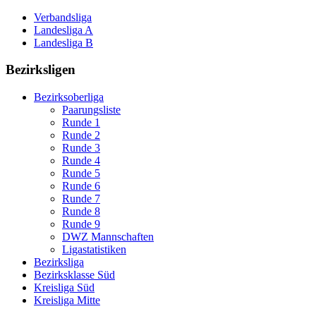
Verbandsliga
Landesliga A
Landesliga B
Bezirksligen
Bezirksoberliga
Paarungsliste
Runde 1
Runde 2
Runde 3
Runde 4
Runde 5
Runde 6
Runde 7
Runde 8
Runde 9
DWZ Mannschaften
Ligastatistiken
Bezirksliga
Bezirksklasse Süd
Kreisliga Süd
Kreisliga Mitte