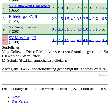
SV Grün-Weiß Granschütz
7
2.5
5.0
5.0
3.0
2.5
3.5
X
4.0
4.5
(1655)
Reideburger SV II
8
2.0
1.5
1.5
4.0
3.5
2.5
4.0
X
6.5
(1723)
SV Sangerhausen II
9
0.0
3.5
3.5
3.5
4.0
5.0
3.5
1.5
X
(1808)
SV Merseburg III
10
3.5
2.5
1.5
3.0
4.0
4.0
4.0
3.5
3.5
(1700)
Staffelleiter
Yury Golitsyn |
Diese E-Mail-Adresse ist vor Spambots geschützt! Zur
Hinweis des Staffelleiters
M. Schulz (Bezirksmannschaftsspielleiter):
Antrag auf DWZ-Sondereinstufung genehmigt für: Thomas Wernitz (R
Powere
Die hier dargestellten Ligen werden extern angezeigt und befinden si
News
Der Verein