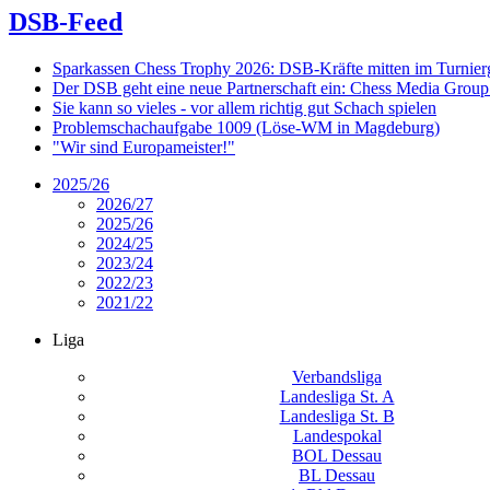
DSB-Feed
Sparkassen Chess Trophy 2026: DSB-Kräfte mitten im Turnie
Der DSB geht eine neue Partnerschaft ein: Chess Media Grou
Sie kann so vieles - vor allem richtig gut Schach spielen
Problemschachaufgabe 1009 (Löse-WM in Magdeburg)
"Wir sind Europameister!"
2025/26
2026/27
2025/26
2024/25
2023/24
2022/23
2021/22
Liga
Verbandsliga
Landesliga St. A
Landesliga St. B
Landespokal
BOL Dessau
BL Dessau