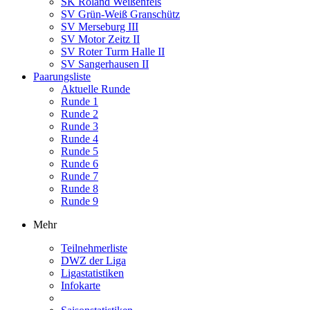
SK Roland Weißenfels
SV Grün-Weiß Granschütz
SV Merseburg III
SV Motor Zeitz II
SV Roter Turm Halle II
SV Sangerhausen II
Paarungsliste
Aktuelle Runde
Runde 1
Runde 2
Runde 3
Runde 4
Runde 5
Runde 6
Runde 7
Runde 8
Runde 9
Mehr
Teilnehmerliste
DWZ der Liga
Ligastatistiken
Infokarte