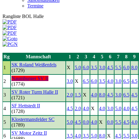
Saisonstatistiken
Termine
Rangliste BOL Halle
Rg
Mannschaft
1
2
3
4
5
6
7
8
9
SK Roland Weißenfels
1
X
5.0
6.0
3.5
3.0
4.5
5.5
6.0
8.0
(1729)
Naumburger SV II
2
3.0
X
6.5
6.0
3.5
4.0
3.0
6.5
4.5
(1774)
SV Roter Turm Halle II
3
2.0
1.5
X
4.0
8.0
4.5
3.0
6.5
4.5
(1721)
SF Hettstedt II
4
4.5
2.0
4.0
X
4.0
3.0
5.0
4.0
4.5
(1728)
Klostermansfelder SC
5
5.0
4.5
0.0
4.0
X
0.0
5.5
4.5
4.0
(1789)
SV Motor Zeitz II
6
3.5
4.0
3.5
5.0
8.0
X
4.5
5.5
3.0
(1688)