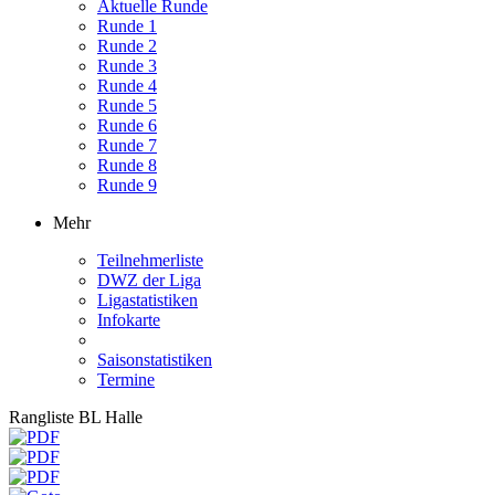
Aktuelle Runde
Runde 1
Runde 2
Runde 3
Runde 4
Runde 5
Runde 6
Runde 7
Runde 8
Runde 9
Mehr
Teilnehmerliste
DWZ der Liga
Ligastatistiken
Infokarte
Saisonstatistiken
Termine
Rangliste BL Halle