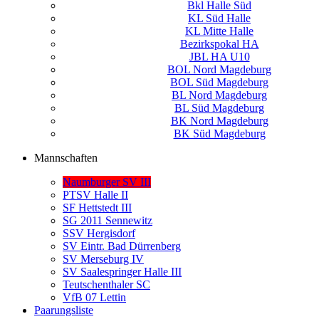
Bkl Halle Süd
KL Süd Halle
KL Mitte Halle
Bezirkspokal HA
JBL HA U10
BOL Nord Magdeburg
BOL Süd Magdeburg
BL Nord Magdeburg
BL Süd Magdeburg
BK Nord Magdeburg
BK Süd Magdeburg
Mannschaften
Naumburger SV III
PTSV Halle II
SF Hettstedt III
SG 2011 Sennewitz
SSV Hergisdorf
SV Eintr. Bad Dürrenberg
SV Merseburg IV
SV Saalespringer Halle III
Teutschenthaler SC
VfB 07 Lettin
Paarungsliste