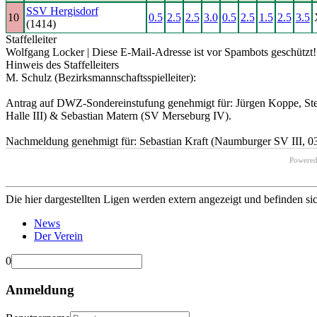
SSV Hergisdorf
10
0.5
2.5
2.5
3.0
0.5
2.5
1.5
2.5
3.5
(1414)
Staffelleiter
Wolfgang Locker |
Diese E-Mail-Adresse ist vor Spambots geschützt! 
Hinweis des Staffelleiters
M. Schulz (Bezirksmannschaftsspielleiter):
Antrag auf DWZ-Sondereinstufung genehmigt für: Jürgen Koppe, Stef
Halle III) & Sebastian Matern (SV Merseburg IV).
Nachmeldung genehmigt für: Sebastian Kraft (Naumburger SV III, 0
Powere
Die hier dargestellten Ligen werden extern angezeigt und befinden si
News
Der Verein
0
Anmeldung