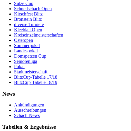
Sülze Cup
Schnellschach Open
Kirschfest Blitz
Bronstein Blitz
diverse Turniere
Kleeblatt Open
Kreiseinzelmeisterschaften
Osteropen
Sommerpokal
Landespokal
Domspatzen Cup
Seniorenliga
Pokal
Stadtmeisterschaft
BlitzCup-Tabelle 17/18
BlitzCup-Tabelle 18/19
News
Ankündigungen
Ausschreibungen
Schach-News
Tabellen & Ergebnisse