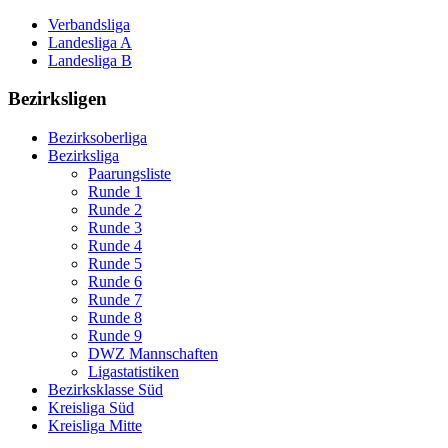
Verbandsliga
Landesliga A
Landesliga B
Bezirksligen
Bezirksoberliga
Bezirksliga
Paarungsliste
Runde 1
Runde 2
Runde 3
Runde 4
Runde 5
Runde 6
Runde 7
Runde 8
Runde 9
DWZ Mannschaften
Ligastatistiken
Bezirksklasse Süd
Kreisliga Süd
Kreisliga Mitte