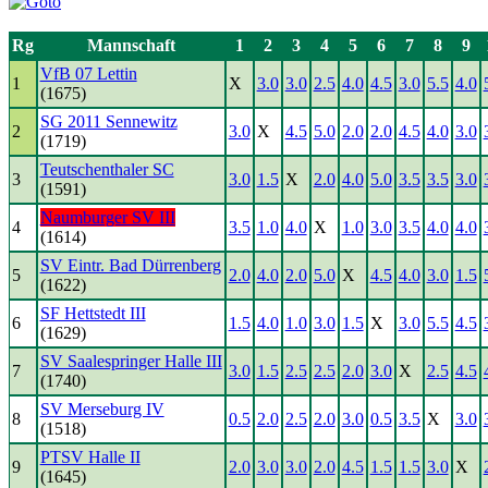
Rg
Mannschaft
1
2
3
4
5
6
7
8
9
VfB 07 Lettin
1
X
3.0
3.0
2.5
4.0
4.5
3.0
5.5
4.0
(1675)
SG 2011 Sennewitz
2
3.0
X
4.5
5.0
2.0
2.0
4.5
4.0
3.0
(1719)
Teutschenthaler SC
3
3.0
1.5
X
2.0
4.0
5.0
3.5
3.5
3.0
(1591)
Naumburger SV III
4
3.5
1.0
4.0
X
1.0
3.0
3.5
4.0
4.0
(1614)
SV Eintr. Bad Dürrenberg
5
2.0
4.0
2.0
5.0
X
4.5
4.0
3.0
1.5
(1622)
SF Hettstedt III
6
1.5
4.0
1.0
3.0
1.5
X
3.0
5.5
4.5
(1629)
SV Saalespringer Halle III
7
3.0
1.5
2.5
2.5
2.0
3.0
X
2.5
4.5
(1740)
SV Merseburg IV
8
0.5
2.0
2.5
2.0
3.0
0.5
3.5
X
3.0
(1518)
PTSV Halle II
9
2.0
3.0
3.0
2.0
4.5
1.5
1.5
3.0
X
(1645)