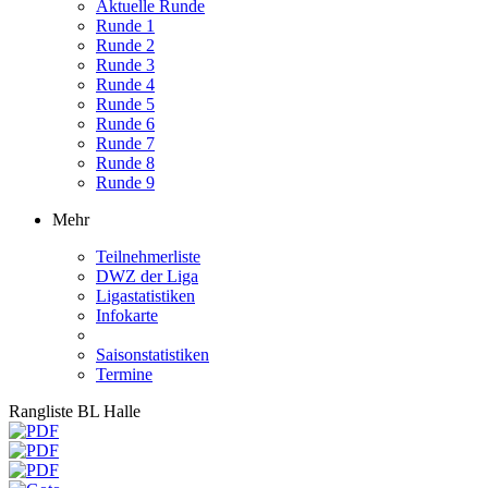
Aktuelle Runde
Runde 1
Runde 2
Runde 3
Runde 4
Runde 5
Runde 6
Runde 7
Runde 8
Runde 9
Mehr
Teilnehmerliste
DWZ der Liga
Ligastatistiken
Infokarte
Saisonstatistiken
Termine
Rangliste BL Halle