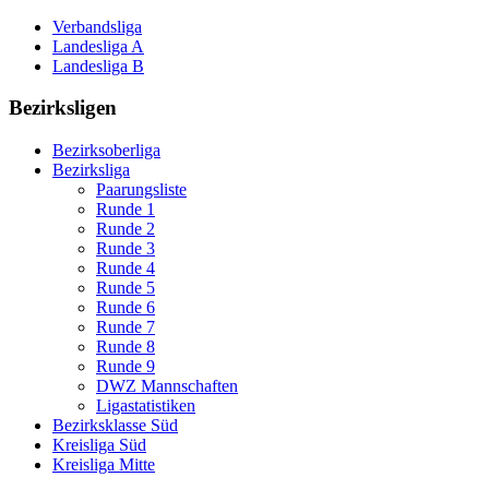
Verbandsliga
Landesliga A
Landesliga B
Bezirksligen
Bezirksoberliga
Bezirksliga
Paarungsliste
Runde 1
Runde 2
Runde 3
Runde 4
Runde 5
Runde 6
Runde 7
Runde 8
Runde 9
DWZ Mannschaften
Ligastatistiken
Bezirksklasse Süd
Kreisliga Süd
Kreisliga Mitte