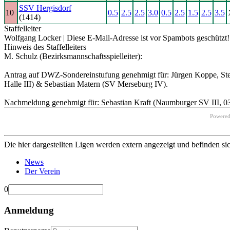
SSV Hergisdorf
10
0.5
2.5
2.5
3.0
0.5
2.5
1.5
2.5
3.5
(1414)
Staffelleiter
Wolfgang Locker |
Diese E-Mail-Adresse ist vor Spambots geschützt! 
Hinweis des Staffelleiters
M. Schulz (Bezirksmannschaftsspielleiter):
Antrag auf DWZ-Sondereinstufung genehmigt für: Jürgen Koppe, Stef
Halle III) & Sebastian Matern (SV Merseburg IV).
Nachmeldung genehmigt für: Sebastian Kraft (Naumburger SV III, 0
Powere
Die hier dargestellten Ligen werden extern angezeigt und befinden si
News
Der Verein
0
Anmeldung