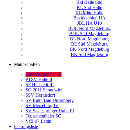
Bkl Halle Süd
KL Süd Halle
KL Mitte Halle
Bezirkspokal HA
JBL HA U10
BOL Nord Magdeburg
BOL Süd Magdeburg
BL Nord Magdeburg
BL Süd Magdeburg
BK Nord Magdeburg
BK Süd Magdeburg
Mannschaften
Naumburger SV III
PTSV Halle II
SF Hettstedt III
SG 2011 Sennewitz
SSV Hergisdorf
SV Eintr. Bad Dürrenberg
SV Merseburg IV
SV Saalespringer Halle III
Teutschenthaler SC
VfB 07 Lettin
Paarungsliste