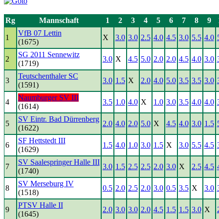
Rg
Mannschaft
1
2
3
4
5
6
7
8
9
VfB 07 Lettin
1
X
3.0
3.0
2.5
4.0
4.5
3.0
5.5
4.0
(1675)
SG 2011 Sennewitz
2
3.0
X
4.5
5.0
2.0
2.0
4.5
4.0
3.0
(1719)
Teutschenthaler SC
3
3.0
1.5
X
2.0
4.0
5.0
3.5
3.5
3.0
(1591)
Naumburger SV III
4
3.5
1.0
4.0
X
1.0
3.0
3.5
4.0
4.0
(1614)
SV Eintr. Bad Dürrenberg
5
2.0
4.0
2.0
5.0
X
4.5
4.0
3.0
1.5
(1622)
SF Hettstedt III
6
1.5
4.0
1.0
3.0
1.5
X
3.0
5.5
4.5
(1629)
SV Saalespringer Halle III
7
3.0
1.5
2.5
2.5
2.0
3.0
X
2.5
4.5
(1740)
SV Merseburg IV
8
0.5
2.0
2.5
2.0
3.0
0.5
3.5
X
3.0
(1518)
PTSV Halle II
9
2.0
3.0
3.0
2.0
4.5
1.5
1.5
3.0
X
(1645)