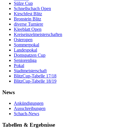
Sülze Cup
Schnellschach Open
Kirschfest Blitz
Bronstein Blitz
diverse Turniere
Kleeblatt Open
Kreiseinzelmeisterschaften
Osteropen
Sommerpokal
Landespokal
Domspatzen Cup
Seniorenliga
Pokal
Stadtmeisterschaft
BlitzCup-Tabelle 17/18
BlitzCup-Tabelle 18/19
News
Ankündigungen
Ausschreibungen
Schach-News
Tabellen & Ergebnisse