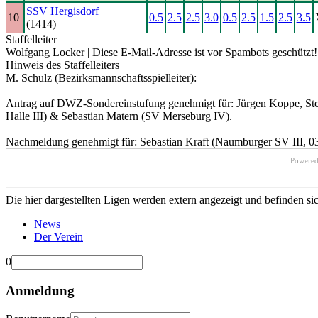
SSV Hergisdorf
10
0.5
2.5
2.5
3.0
0.5
2.5
1.5
2.5
3.5
(1414)
Staffelleiter
Wolfgang Locker |
Diese E-Mail-Adresse ist vor Spambots geschützt! 
Hinweis des Staffelleiters
M. Schulz (Bezirksmannschaftsspielleiter):
Antrag auf DWZ-Sondereinstufung genehmigt für: Jürgen Koppe, Stef
Halle III) & Sebastian Matern (SV Merseburg IV).
Nachmeldung genehmigt für: Sebastian Kraft (Naumburger SV III, 0
Powere
Die hier dargestellten Ligen werden extern angezeigt und befinden si
News
Der Verein
0
Anmeldung