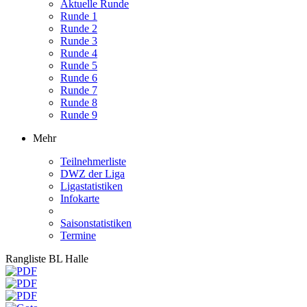
Aktuelle Runde
Runde 1
Runde 2
Runde 3
Runde 4
Runde 5
Runde 6
Runde 7
Runde 8
Runde 9
Mehr
Teilnehmerliste
DWZ der Liga
Ligastatistiken
Infokarte
Saisonstatistiken
Termine
Rangliste BL Halle