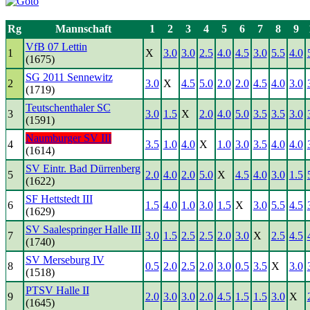
Rg
Mannschaft
1
2
3
4
5
6
7
8
9
VfB 07 Lettin
1
X
3.0
3.0
2.5
4.0
4.5
3.0
5.5
4.0
(1675)
SG 2011 Sennewitz
2
3.0
X
4.5
5.0
2.0
2.0
4.5
4.0
3.0
(1719)
Teutschenthaler SC
3
3.0
1.5
X
2.0
4.0
5.0
3.5
3.5
3.0
(1591)
Naumburger SV III
4
3.5
1.0
4.0
X
1.0
3.0
3.5
4.0
4.0
(1614)
SV Eintr. Bad Dürrenberg
5
2.0
4.0
2.0
5.0
X
4.5
4.0
3.0
1.5
(1622)
SF Hettstedt III
6
1.5
4.0
1.0
3.0
1.5
X
3.0
5.5
4.5
(1629)
SV Saalespringer Halle III
7
3.0
1.5
2.5
2.5
2.0
3.0
X
2.5
4.5
(1740)
SV Merseburg IV
8
0.5
2.0
2.5
2.0
3.0
0.5
3.5
X
3.0
(1518)
PTSV Halle II
9
2.0
3.0
3.0
2.0
4.5
1.5
1.5
3.0
X
(1645)