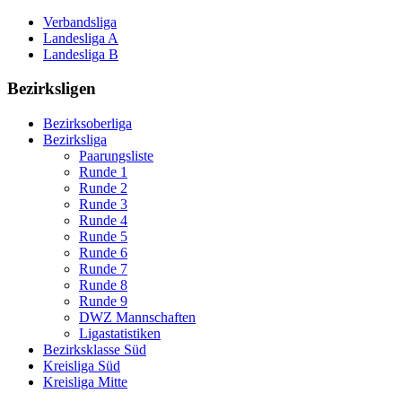
Verbandsliga
Landesliga A
Landesliga B
Bezirksligen
Bezirksoberliga
Bezirksliga
Paarungsliste
Runde 1
Runde 2
Runde 3
Runde 4
Runde 5
Runde 6
Runde 7
Runde 8
Runde 9
DWZ Mannschaften
Ligastatistiken
Bezirksklasse Süd
Kreisliga Süd
Kreisliga Mitte