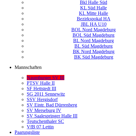
Bkl Halle Süd
KL Süd Halle
KL Mitte Halle
Bezirkspokal HA
JBL HA U10
BOL Nord Magdeburg
BOL Süd Magdeburg
BL Nord Magdeburg
BL Süd Magdeburg
BK Nord Magdeburg
BK Süd Magdeburg
Mannschaften
Naumburger SV III
PTSV Halle II
SF Hettstedt III
SG 2011 Sennewitz
SSV Hergisdorf
SV Eintr. Bad Dürrenberg
SV Merseburg IV
SV Saalespringer Halle III
Teutschenthaler SC
VfB 07 Lettin
Paarungsliste