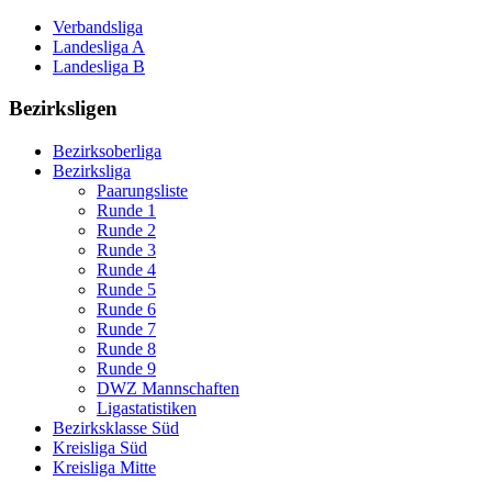
Verbandsliga
Landesliga A
Landesliga B
Bezirksligen
Bezirksoberliga
Bezirksliga
Paarungsliste
Runde 1
Runde 2
Runde 3
Runde 4
Runde 5
Runde 6
Runde 7
Runde 8
Runde 9
DWZ Mannschaften
Ligastatistiken
Bezirksklasse Süd
Kreisliga Süd
Kreisliga Mitte