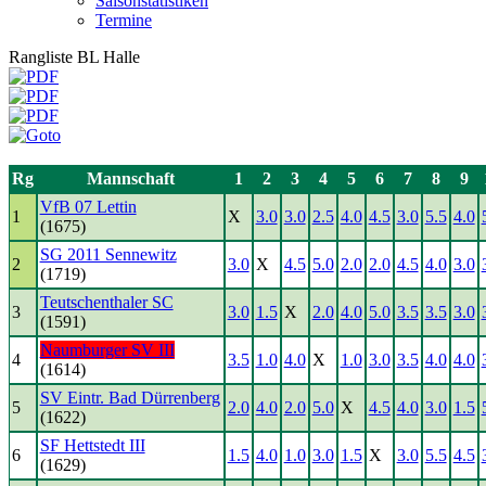
Saisonstatistiken
Termine
Rangliste BL Halle
Rg
Mannschaft
1
2
3
4
5
6
7
8
9
VfB 07 Lettin
1
X
3.0
3.0
2.5
4.0
4.5
3.0
5.5
4.0
(1675)
SG 2011 Sennewitz
2
3.0
X
4.5
5.0
2.0
2.0
4.5
4.0
3.0
(1719)
Teutschenthaler SC
3
3.0
1.5
X
2.0
4.0
5.0
3.5
3.5
3.0
(1591)
Naumburger SV III
4
3.5
1.0
4.0
X
1.0
3.0
3.5
4.0
4.0
(1614)
SV Eintr. Bad Dürrenberg
5
2.0
4.0
2.0
5.0
X
4.5
4.0
3.0
1.5
(1622)
SF Hettstedt III
6
1.5
4.0
1.0
3.0
1.5
X
3.0
5.5
4.5
(1629)