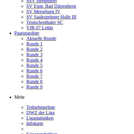
SSV Hergisdorf
SV Eintr. Bad Dürrenberg
SV Merseburg IV
SV Saalespringer Halle III
Teutschenthaler SC
VfB 07 Lettin
Paarungsliste
Aktuelle Runde
Runde 1
Runde 2
Runde 3
Runde 4
Runde 5
Runde 6
Runde 7
Runde 8
Runde 9
Mehr
Teilnehmerliste
DWZ der Liga
Ligastatistiken
Infokarte