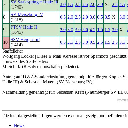
SV Saalespringer Halle III
7
3.0
1.5
2.5
2.5
2.0
3.0
X
2.5
4.5
(1740)
SV Merseburg IV
8
0.5
2.0
2.5
2.0
3.0
0.5
3.5
X
3.0
(1518)
PTSV Halle II
9
2.0
3.0
3.0
2.0
4.5
1.5
1.5
3.0
X
(1645)
SSV Hergisdorf
10
0.5
2.5
2.5
3.0
0.5
2.5
1.5
2.5
3.5
(1414)
Staffelleiter
Wolfgang Locker |
Diese E-Mail-Adresse ist vor Spambots geschützt! 
Hinweis des Staffelleiters
M. Schulz (Bezirksmannschaftsspielleiter):
Antrag auf DWZ-Sondereinstufung genehmigt für: Jürgen Koppe, Stef
Halle III) & Sebastian Matern (SV Merseburg IV).
Nachmeldung genehmigt für: Sebastian Kraft (Naumburger SV III, 0
Powere
Die hier dargestellten Ligen werden extern angezeigt und befinden si
News