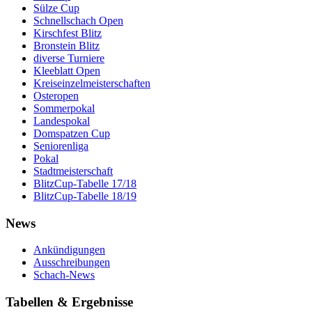
Sülze Cup
Schnellschach Open
Kirschfest Blitz
Bronstein Blitz
diverse Turniere
Kleeblatt Open
Kreiseinzelmeisterschaften
Osteropen
Sommerpokal
Landespokal
Domspatzen Cup
Seniorenliga
Pokal
Stadtmeisterschaft
BlitzCup-Tabelle 17/18
BlitzCup-Tabelle 18/19
News
Ankündigungen
Ausschreibungen
Schach-News
Tabellen & Ergebnisse