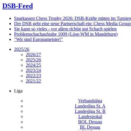
DSB-Feed
Sparkassen Chess Trophy 2026: DSB-Kräfte mitten im Turnie
Der DSB geht eine neue Partnerschaft ein: Chess Media Grou
Sie kann so vieles - vor allem richtig gut Schach spielen
Problemschachaufgabe 1009 (Löse-WM in Magdeburg)
"Wir sind Europameister!"
2025/26
2026/27
2025/26
2024/25
2023/24
2022/23
2021/22
Liga
Verbandsliga
Landesliga St. A
Landesliga St. B
Landespokal
BOL Dessau
BL Dessau