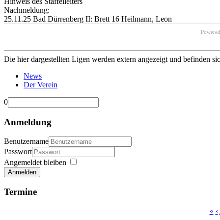
Hinweis des Staffelleiters
Nachmeldung:
25.11.25 Bad Dürrenberg II: Brett 16 Heilmann, Leon
Powere
Die hier dargestellten Ligen werden extern angezeigt und befinden si
News
Der Verein
0
Anmeldung
Benutzername
Passwort
Angemeldet bleiben
Anmelden
Termine
«
‹