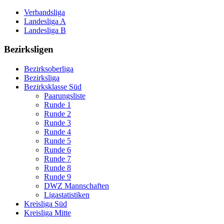
Verbandsliga
Landesliga A
Landesliga B
Bezirksligen
Bezirksoberliga
Bezirksliga
Bezirksklasse Süd
Paarungsliste
Runde 1
Runde 2
Runde 3
Runde 4
Runde 5
Runde 6
Runde 7
Runde 8
Runde 9
DWZ Mannschaften
Ligastatistiken
Kreisliga Süd
Kreisliga Mitte