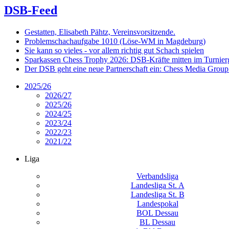
DSB-Feed
Gestatten, Elisabeth Pähtz, Vereinsvorsitzende.
Problemschachaufgabe 1010 (Löse-WM in Magdeburg)
Sie kann so vieles - vor allem richtig gut Schach spielen
Sparkassen Chess Trophy 2026: DSB-Kräfte mitten im Turnie
Der DSB geht eine neue Partnerschaft ein: Chess Media Grou
2025/26
2026/27
2025/26
2024/25
2023/24
2022/23
2021/22
Liga
Verbandsliga
Landesliga St. A
Landesliga St. B
Landespokal
BOL Dessau
BL Dessau