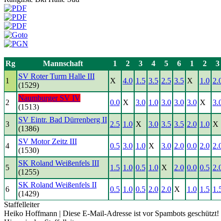
Rg
Mannschaft
1
2
3
4
5
6
1
2
3
SV Roter Turm Halle III
1
X
4.0
1.5
3.5
2.5
3.5
X
1.0
2.
(1529)
Naumburger SV IV
2
0.0
X
3.0
1.0
3.0
3.0
3.0
X
3.
(1513)
SV Eintr. Bad Dürrenberg II
3
2.5
1.0
X
3.0
3.5
3.5
2.0
1.0
X
(1386)
SV Motor Zeitz III
4
0.5
3.0
1.0
X
3.0
2.0
0.0
2.0
2.
(1530)
SK Roland Weißenfels III
5
1.5
1.0
0.5
1.0
X
2.0
0.0
0.5
2.
(1255)
SK Roland Weißenfels II
6
0.5
1.0
0.5
2.0
2.0
X
1.0
1.5
1.
(1429)
Staffelleiter
Heiko Hoffmann |
Diese E-Mail-Adresse ist vor Spambots geschützt! 