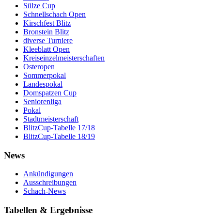
Sülze Cup
Schnellschach Open
Kirschfest Blitz
Bronstein Blitz
diverse Turniere
Kleeblatt Open
Kreiseinzelmeisterschaften
Osteropen
Sommerpokal
Landespokal
Domspatzen Cup
Seniorenliga
Pokal
Stadtmeisterschaft
BlitzCup-Tabelle 17/18
BlitzCup-Tabelle 18/19
News
Ankündigungen
Ausschreibungen
Schach-News
Tabellen & Ergebnisse