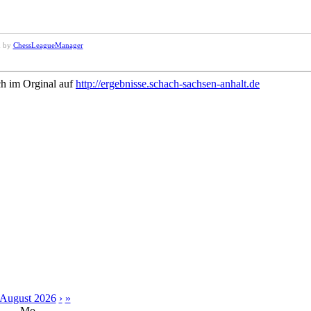
d by
ChessLeagueManager
ch im Orginal auf
http://ergebnisse.schach-sachsen-anhalt.de
August 2026
›
»
Mo