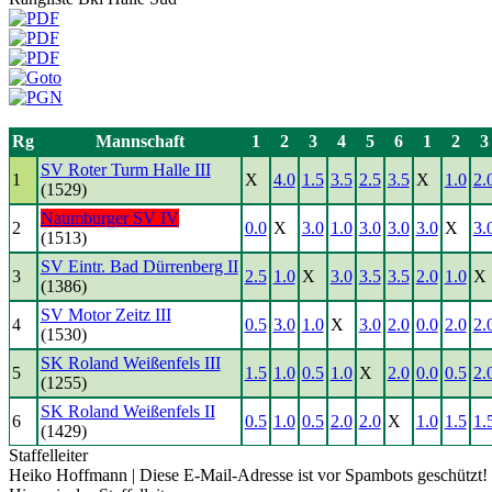
Rg
Mannschaft
1
2
3
4
5
6
1
2
3
SV Roter Turm Halle III
1
X
4.0
1.5
3.5
2.5
3.5
X
1.0
2.
(1529)
Naumburger SV IV
2
0.0
X
3.0
1.0
3.0
3.0
3.0
X
3.
(1513)
SV Eintr. Bad Dürrenberg II
3
2.5
1.0
X
3.0
3.5
3.5
2.0
1.0
X
(1386)
SV Motor Zeitz III
4
0.5
3.0
1.0
X
3.0
2.0
0.0
2.0
2.
(1530)
SK Roland Weißenfels III
5
1.5
1.0
0.5
1.0
X
2.0
0.0
0.5
2.
(1255)
SK Roland Weißenfels II
6
0.5
1.0
0.5
2.0
2.0
X
1.0
1.5
1.
(1429)
Staffelleiter
Heiko Hoffmann |
Diese E-Mail-Adresse ist vor Spambots geschützt! 