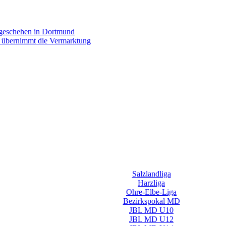
rgeschehen in Dortmund
p übernimmt die Vermarktung
Salzlandliga
Harzliga
Ohre-Elbe-Liga
Bezirkspokal MD
JBL MD U10
JBL MD U12