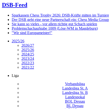
DSB-Feed
Sparkassen Chess Trophy 2026: DSB-Kräfte mitten im Turnie
Der DSB geht eine neue Partnerschaft ein: Chess Media Grou
Sie kann so vieles - vor allem richtig gut Schach spielen
Problemschachaufgabe 1009 (Löse-WM in Magdeburg)
"Wir sind Europameister!"
2025/26
2026/27
2025/26
2024/25
2023/24
2022/23
2021/22
Liga
Verbandsliga
Landesliga St. A
Landesliga St. B
Landespokal
BOL Dessau
BL Dessau