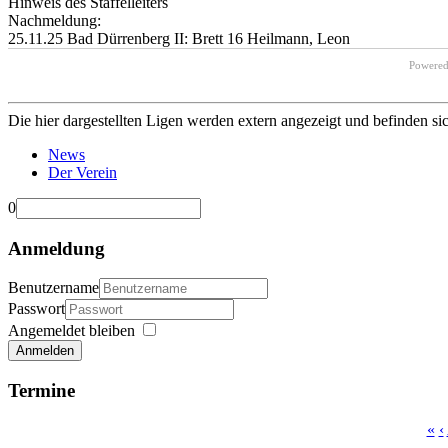
Hinweis des Staffelleiters
Nachmeldung:
25.11.25 Bad Dürrenberg II: Brett 16 Heilmann, Leon
Powere
Die hier dargestellten Ligen werden extern angezeigt und befinden si
News
Der Verein
0
Anmeldung
Benutzername
Passwort
Angemeldet bleiben
Anmelden
Termine
«
‹