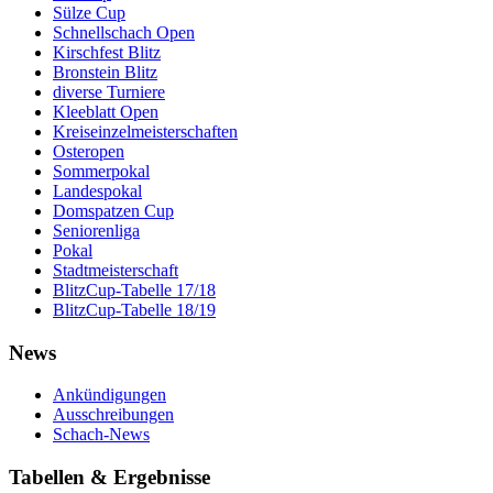
Sülze Cup
Schnellschach Open
Kirschfest Blitz
Bronstein Blitz
diverse Turniere
Kleeblatt Open
Kreiseinzelmeisterschaften
Osteropen
Sommerpokal
Landespokal
Domspatzen Cup
Seniorenliga
Pokal
Stadtmeisterschaft
BlitzCup-Tabelle 17/18
BlitzCup-Tabelle 18/19
News
Ankündigungen
Ausschreibungen
Schach-News
Tabellen & Ergebnisse