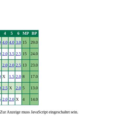
4
5
6
MP
BP
0
4.0
4.0
3.0
15
29.0
0
2.0
3.5
2.5
15
24.0
2.0
2.0
2.5
13
23.0
0
X
1.5
2.0
8
17.0
0
2.5
X
2.0
5
13.0
5
2.0
2.0
X
4
14.0
Zur Anzeige muss JavaScript eingeschaltet sein.