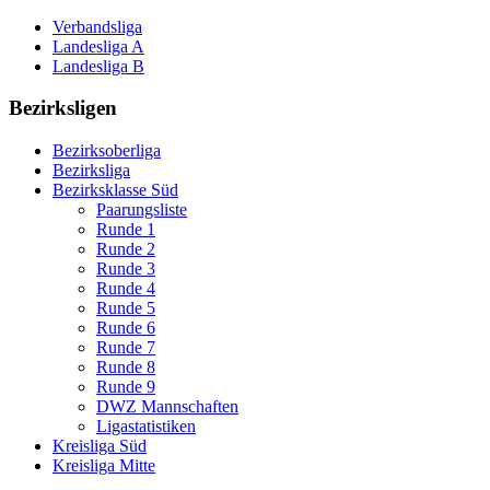
Verbandsliga
Landesliga A
Landesliga B
Bezirksligen
Bezirksoberliga
Bezirksliga
Bezirksklasse Süd
Paarungsliste
Runde 1
Runde 2
Runde 3
Runde 4
Runde 5
Runde 6
Runde 7
Runde 8
Runde 9
DWZ Mannschaften
Ligastatistiken
Kreisliga Süd
Kreisliga Mitte