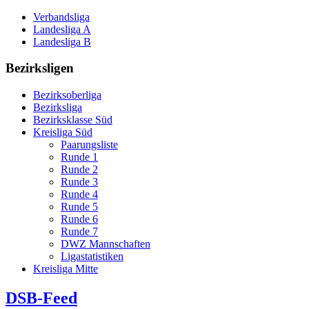
Verbandsliga
Landesliga A
Landesliga B
Bezirksligen
Bezirksoberliga
Bezirksliga
Bezirksklasse Süd
Kreisliga Süd
Paarungsliste
Runde 1
Runde 2
Runde 3
Runde 4
Runde 5
Runde 6
Runde 7
DWZ Mannschaften
Ligastatistiken
Kreisliga Mitte
DSB-Feed