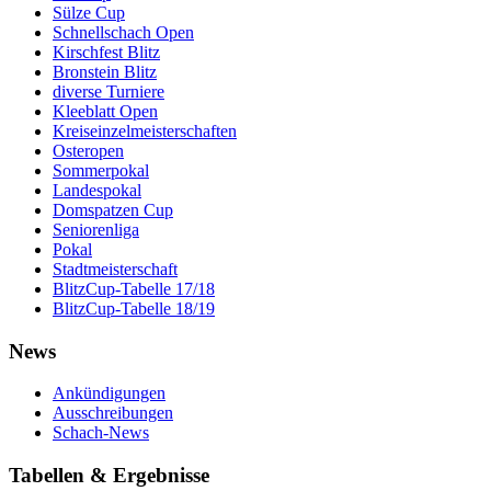
Sülze Cup
Schnellschach Open
Kirschfest Blitz
Bronstein Blitz
diverse Turniere
Kleeblatt Open
Kreiseinzelmeisterschaften
Osteropen
Sommerpokal
Landespokal
Domspatzen Cup
Seniorenliga
Pokal
Stadtmeisterschaft
BlitzCup-Tabelle 17/18
BlitzCup-Tabelle 18/19
News
Ankündigungen
Ausschreibungen
Schach-News
Tabellen & Ergebnisse