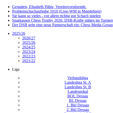
Gestatten, Elisabeth Pähtz, Vereinsvorsitzende.
Problemschachaufgabe 1010 (Löse-WM in Magdeburg)
Sie kann so vieles - vor allem richtig gut Schach spielen
Sparkassen Chess Trophy 2026: DSB-Kräfte mitten im Turnie
Der DSB geht eine neue Partnerschaft ein: Chess Media Grou
2025/26
2026/27
2025/26
2024/25
2023/24
2022/23
2021/22
Liga
Verbandsliga
Landesliga St. A
Landesliga St. B
Landespokal
BOL Dessau
BL Dessau
1. Bkl Dessau
2. Bkl Dessau