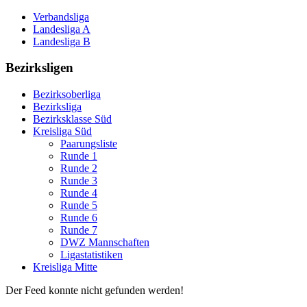
Verbandsliga
Landesliga A
Landesliga B
Bezirksligen
Bezirksoberliga
Bezirksliga
Bezirksklasse Süd
Kreisliga Süd
Paarungsliste
Runde 1
Runde 2
Runde 3
Runde 4
Runde 5
Runde 6
Runde 7
DWZ Mannschaften
Ligastatistiken
Kreisliga Mitte
Der Feed konnte nicht gefunden werden!