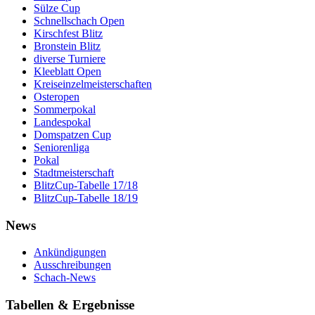
Sülze Cup
Schnellschach Open
Kirschfest Blitz
Bronstein Blitz
diverse Turniere
Kleeblatt Open
Kreiseinzelmeisterschaften
Osteropen
Sommerpokal
Landespokal
Domspatzen Cup
Seniorenliga
Pokal
Stadtmeisterschaft
BlitzCup-Tabelle 17/18
BlitzCup-Tabelle 18/19
News
Ankündigungen
Ausschreibungen
Schach-News
Tabellen & Ergebnisse