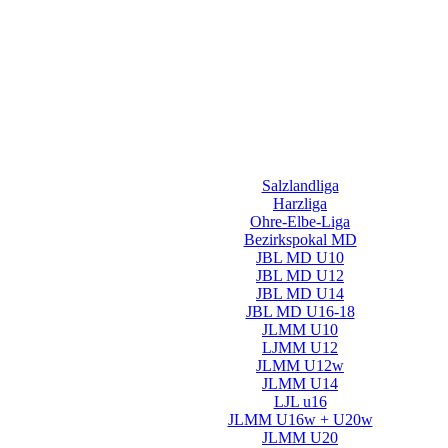
Salzlandliga
Harzliga
Ohre-Elbe-Liga
Bezirkspokal MD
JBL MD U10
JBL MD U12
JBL MD U14
JBL MD U16-18
JLMM U10
LJMM U12
JLMM U12w
JLMM U14
LJL u16
JLMM U16w + U20w
JLMM U20