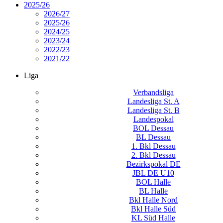
2025/26
2026/27
2025/26
2024/25
2023/24
2022/23
2021/22
Liga
Verbandsliga
Landesliga St. A
Landesliga St. B
Landespokal
BOL Dessau
BL Dessau
1. Bkl Dessau
2. Bkl Dessau
Bezirkspokal DE
JBL DE U10
BOL Halle
BL Halle
Bkl Halle Nord
Bkl Halle Süd
KL Süd Halle