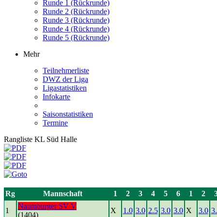
Runde 1 (Rückrunde)
Runde 2 (Rückrunde)
Runde 3 (Rückrunde)
Runde 4 (Rückrunde)
Runde 5 (Rückrunde)
Mehr
Teilnehmerliste
DWZ der Liga
Ligastatistiken
Infokarte
Saisonstatistiken
Termine
Rangliste KL Süd Halle
Rg
Mannschaft
1
2
3
4
5
6
1
2
Naumburger SV V
1
X
1.0
3.0
2.5
3.0
3.0
X
3.0
3
(1404)