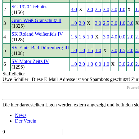
SG 1920 Trebnitz
2
3.0
X
2.0
2.5
3.0
2.0
1.0
X
1
(1156)
Grün-Weiß Granschütz II
3
1.0
2.0
X
3.0
2.5
3.0
1.0
3.0
X
(1325)
SK Roland Weißenfels IV
4
1.5
1.5
1.0
X
3.0
4.0
0.0
2.0
2
(1128)
SV Eintr. Bad Dürrenberg III
5
1.0
1.0
1.5
1.0
X
3.0
1.5
2.0
4
(1108)
SV Motor Zeitz IV
6
1.0
2.0
1.0
0.0
1.0
X
3.0
2.0
2
(1295)
Staffelleiter
Uwe Schiller |
Diese E-Mail-Adresse ist vor Spambots geschützt! Zur 
Powere
Die hier dargestellten Ligen werden extern angezeigt und befinden si
News
Der Verein
0