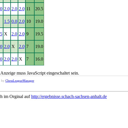
.0
2.0
2.0
2.0
11
20.5
1.5
0.0
2.0
10
19.0
.5
X
2.0
2.0
9
19.5
.0
2.0
X
2.0
7
19.0
.0
2.0
2.0
X
7
16.0
Anzeige muss JavaScript eingeschaltet sein.
d by
ChessLeagueManager
ch im Orginal auf
http://ergebnisse.schach-sachsen-anhalt.de