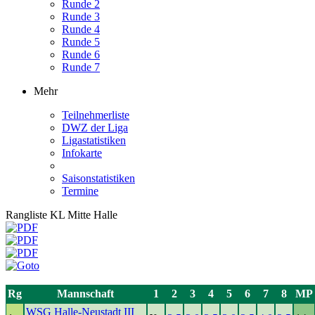
Runde 2
Runde 3
Runde 4
Runde 5
Runde 6
Runde 7
Mehr
Teilnehmerliste
DWZ der Liga
Ligastatistiken
Infokarte
Saisonstatistiken
Termine
Rangliste KL Mitte Halle
Rg
Mannschaft
1
2
3
4
5
6
7
8
MP
WSG Halle-Neustadt III