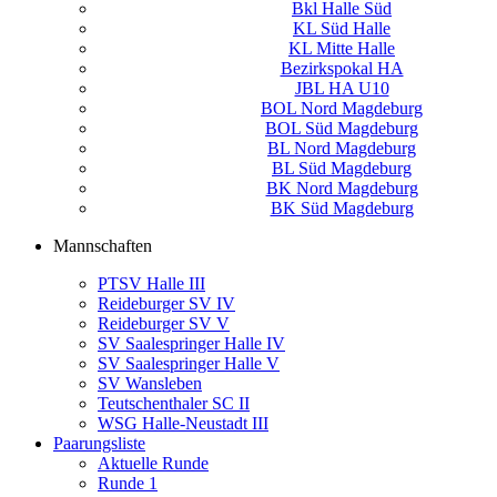
Bkl Halle Süd
KL Süd Halle
KL Mitte Halle
Bezirkspokal HA
JBL HA U10
BOL Nord Magdeburg
BOL Süd Magdeburg
BL Nord Magdeburg
BL Süd Magdeburg
BK Nord Magdeburg
BK Süd Magdeburg
Mannschaften
PTSV Halle III
Reideburger SV IV
Reideburger SV V
SV Saalespringer Halle IV
SV Saalespringer Halle V
SV Wansleben
Teutschenthaler SC II
WSG Halle-Neustadt III
Paarungsliste
Aktuelle Runde
Runde 1