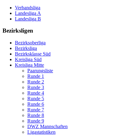
Verbandsliga
Landesliga A
Landesliga B
Bezirksligen
Bezirksoberliga
Bezirksliga
Bezirksklasse Süd
Kreisliga Süd
Kreisliga Mitte
Paarungsliste
Runde 1
Runde 2
Runde 3
Runde 4
Runde 5
Runde 6
Runde 7
Runde 8
Runde 9
DWZ Mannschaften
Ligastatistiken