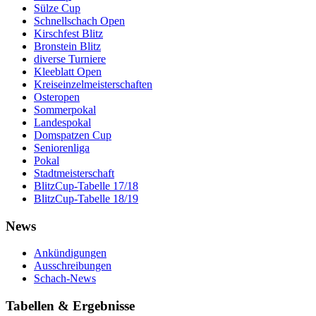
Sülze Cup
Schnellschach Open
Kirschfest Blitz
Bronstein Blitz
diverse Turniere
Kleeblatt Open
Kreiseinzelmeisterschaften
Osteropen
Sommerpokal
Landespokal
Domspatzen Cup
Seniorenliga
Pokal
Stadtmeisterschaft
BlitzCup-Tabelle 17/18
BlitzCup-Tabelle 18/19
News
Ankündigungen
Ausschreibungen
Schach-News
Tabellen & Ergebnisse