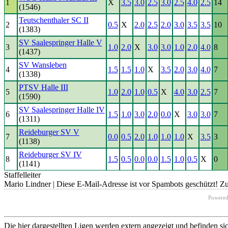
1
X
3.5
3.0
2.5
3.0
2.5
4.0
2.5
14
(1546)
Teutschenthaler SC II
2
0.5
X
2.0
2.5
2.0
3.0
3.5
3.5
10
(1383)
SV Saalespringer Halle V
3
1.0
2.0
X
3.0
3.0
1.0
2.0
4.0
8
(1437)
SV Wansleben
4
1.5
1.5
1.0
X
3.5
2.0
3.0
4.0
7
(1338)
PTSV Halle III
5
1.0
2.0
1.0
0.5
X
4.0
3.0
2.5
7
(1590)
SV Saalespringer Halle IV
6
1.5
1.0
3.0
2.0
0.0
X
3.0
3.0
7
(1311)
Reideburger SV V
7
0.0
0.5
2.0
1.0
1.0
1.0
X
3.5
3
(1138)
Reideburger SV IV
8
1.5
0.5
0.0
0.0
1.5
1.0
0.5
X
0
(1141)
Staffelleiter
Mario Lindner |
Diese E-Mail-Adresse ist vor Spambots geschützt! Zu
Powere
Die hier dargestellten Ligen werden extern angezeigt und befinden si