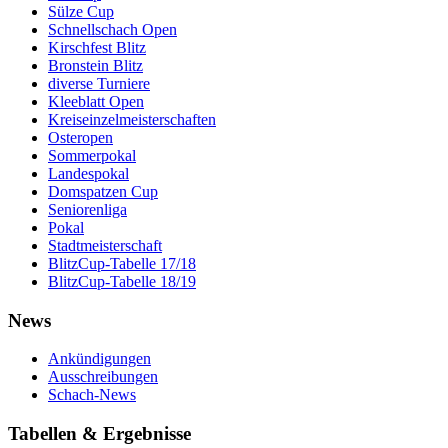
Sülze Cup
Schnellschach Open
Kirschfest Blitz
Bronstein Blitz
diverse Turniere
Kleeblatt Open
Kreiseinzelmeisterschaften
Osteropen
Sommerpokal
Landespokal
Domspatzen Cup
Seniorenliga
Pokal
Stadtmeisterschaft
BlitzCup-Tabelle 17/18
BlitzCup-Tabelle 18/19
News
Ankündigungen
Ausschreibungen
Schach-News
Tabellen & Ergebnisse