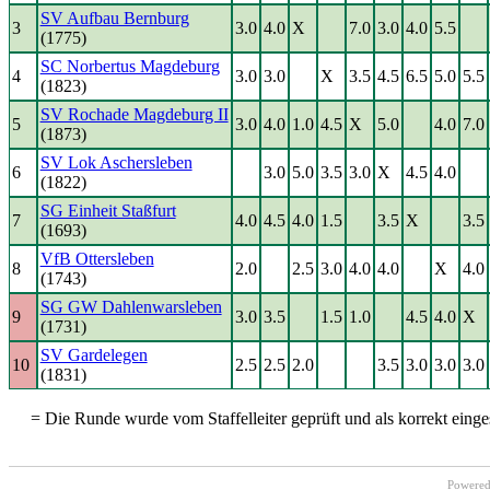
SV Aufbau Bernburg
3
3.0
4.0
X
7.0
3.0
4.0
5.5
(1775)
SC Norbertus Magdeburg
4
3.0
3.0
X
3.5
4.5
6.5
5.0
5.5
(1823)
SV Rochade Magdeburg II
5
3.0
4.0
1.0
4.5
X
5.0
4.0
7.0
(1873)
SV Lok Aschersleben
6
3.0
5.0
3.5
3.0
X
4.5
4.0
(1822)
SG Einheit Staßfurt
7
4.0
4.5
4.0
1.5
3.5
X
3.5
(1693)
VfB Ottersleben
8
2.0
2.5
3.0
4.0
4.0
X
4.0
(1743)
SG GW Dahlenwarsleben
9
3.0
3.5
1.5
1.0
4.5
4.0
X
(1731)
SV Gardelegen
10
2.5
2.5
2.0
3.5
3.0
3.0
3.0
(1831)
= Die Runde wurde vom Staffelleiter geprüft und als korrekt einges
Powere