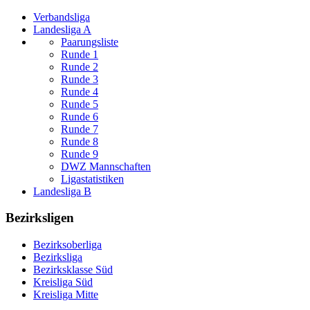
Verbandsliga
Landesliga A
Paarungsliste
Runde 1
Runde 2
Runde 3
Runde 4
Runde 5
Runde 6
Runde 7
Runde 8
Runde 9
DWZ Mannschaften
Ligastatistiken
Landesliga B
Bezirksligen
Bezirksoberliga
Bezirksliga
Bezirksklasse Süd
Kreisliga Süd
Kreisliga Mitte