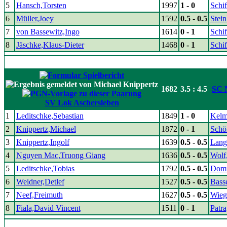
5
Hansch,Torsten
1997
1 - 0
Schif
6
Müller,Joey
1592
0.5 - 0.5
Stei
7
von Bassewitz,Ingo
1614
0 - 1
Schif
8
Jäschke,Klaus-Dieter
1468
0 - 1
Schif
1682
3.5 : 4.5
SC 
SV Lok Aschersleben
1
Leditschke,Sebastian
1849
1 - 0
Kelm
2
Knippertz,Michael
1872
0 - 1
Schö
3
Knippertz,Ingolf
1639
0.5 - 0.5
Lang
4
Nguyen Mac,Truong Giang
1636
0.5 - 0.5
Wolf
5
Leditschke,Tobias
1792
0.5 - 0.5
Domr
6
Weidner,Detlef
1527
0.5 - 0.5
Bass
7
Neef,Freimuth
1627
0.5 - 0.5
Wieg
8
Fiala,David Vincent
1511
0 - 1
Patr