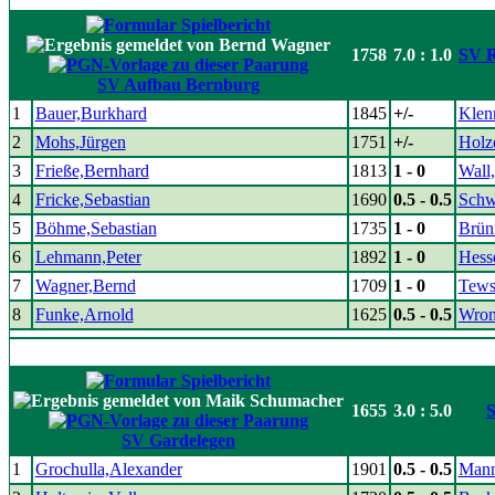
1758
7.0 : 1.0
SV R
SV Aufbau Bernburg
1
Bauer,Burkhard
1845
+/-
Klenn
2
Mohs,Jürgen
1751
+/-
Holz
3
Frieße,Bernhard
1813
1 - 0
Wall
4
Fricke,Sebastian
1690
0.5 - 0.5
Schw
5
Böhme,Sebastian
1735
1 - 0
Brün
6
Lehmann,Peter
1892
1 - 0
Hess
7
Wagner,Bernd
1709
1 - 0
Tews
8
Funke,Arnold
1625
0.5 - 0.5
Wron
1655
3.0 : 5.0
S
SV Gardelegen
1
Grochulla,Alexander
1901
0.5 - 0.5
Mann