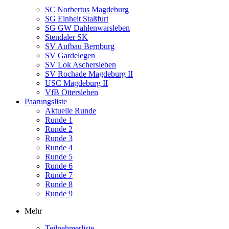
SC Norbertus Magdeburg
SG Einheit Staßfurt
SG GW Dahlenwarsleben
Stendaler SK
SV Aufbau Bernburg
SV Gardelegen
SV Lok Aschersleben
SV Rochade Magdeburg II
USC Magdeburg II
VfB Ottersleben
Paarungsliste
Aktuelle Runde
Runde 1
Runde 2
Runde 3
Runde 4
Runde 5
Runde 6
Runde 7
Runde 8
Runde 9
Mehr
Teilnehmerliste