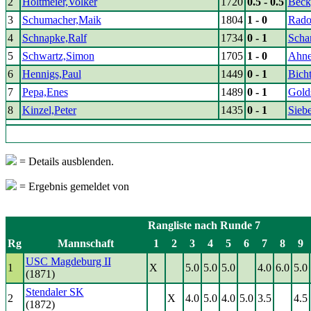
2
Holtmeier,Volker
1720
0.5 - 0.5
Beck
3
Schumacher,Maik
1804
1 - 0
Rado
4
Schnapke,Ralf
1734
0 - 1
Scha
5
Schwartz,Simon
1705
1 - 0
Ahne
6
Hennigs,Paul
1449
0 - 1
Bich
7
Pepa,Enes
1489
0 - 1
Gold
8
Kinzel,Peter
1435
0 - 1
Siebe
= Details ausblenden.
= Ergebnis gemeldet von
Rangliste nach Runde 7
Rg
Mannschaft
1
2
3
4
5
6
7
8
9
USC Magdeburg II
1
X
5.0
5.0
5.0
4.0
6.0
5.0
(1871)
Stendaler SK
2
X
4.0
5.0
4.0
5.0
3.5
4.5
(1872)