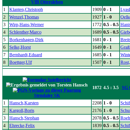
VfB Ottersleben
1
Klanten,Christoph
1909
0 - 1
Lyas
2
Wenzel,Thomas
1927
1 - 0
Oelk
3
Wirp,Hans-Werner
1772
0.5 - 0.5
Hani
4
Schlenther,Marco
1689
0.5 - 0.5
Giebe
5
Borkenhagen,Dirk
1681
0 - 1
Breit
6
Selke,Horst
1649
0 - 1
Graß
7
Bernhardt,Eduard
1685
0 - 1
Winte
8
Boettger,Ulf
1507
0 - 1
Rost
1872
4.5 : 3.5
SG 
Stendaler SK
1
Hansch,Karsten
2208
1 - 0
Schif
2
Kargoll,Boris
2176
1 - 0
Schu
3
Hansch,Stephan
2078
0.5 - 0.5
Roeh
4
Ehrecke,Felix
1839
0.5 - 0.5
Schif