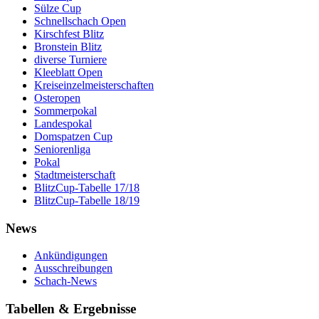
Sülze Cup
Schnellschach Open
Kirschfest Blitz
Bronstein Blitz
diverse Turniere
Kleeblatt Open
Kreiseinzelmeisterschaften
Osteropen
Sommerpokal
Landespokal
Domspatzen Cup
Seniorenliga
Pokal
Stadtmeisterschaft
BlitzCup-Tabelle 17/18
BlitzCup-Tabelle 18/19
News
Ankündigungen
Ausschreibungen
Schach-News
Tabellen & Ergebnisse