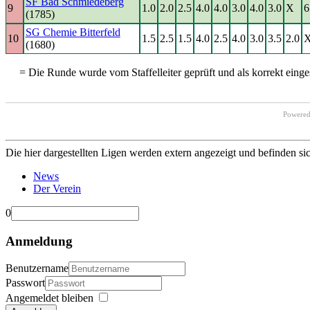
SF Bad Schmiedeberg
9
1.0
2.0
2.5
4.0
4.0
3.0
4.0
3.0
X
6
(1785)
SG Chemie Bitterfeld
10
1.5
2.5
1.5
4.0
2.5
4.0
3.0
3.5
2.0
(1680)
= Die Runde wurde vom Staffelleiter geprüft und als korrekt einges
Powere
Die hier dargestellten Ligen werden extern angezeigt und befinden si
News
Der Verein
0
Anmeldung
Benutzername
Passwort
Angemeldet bleiben