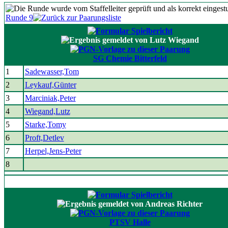
Runde 9
SG Chemie Bitterfeld
1
Sadewasser,Tom
2
Leykauf,Günter
3
Marciniak,Peter
4
Wiegand,Lutz
5
Starke,Tomy
6
Proft,Detlev
7
Herpel,Jens-Peter
8
PTSV Halle