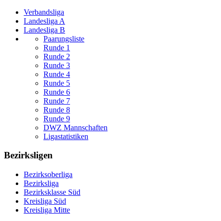
Verbandsliga
Landesliga A
Landesliga B
Paarungsliste
Runde 1
Runde 2
Runde 3
Runde 4
Runde 5
Runde 6
Runde 7
Runde 8
Runde 9
DWZ Mannschaften
Ligastatistiken
Bezirksligen
Bezirksoberliga
Bezirksliga
Bezirksklasse Süd
Kreisliga Süd
Kreisliga Mitte