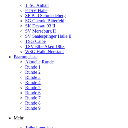
1. SC Anhalt
PTSV Halle
SF Bad Schmiedeberg
SG Chemie Bitterfeld
SK Dessau 93 II
SV Merseburg II
SV Saalespringer Halle II
TSG Calbe
TSV Elbe Aken 1863
WSG Halle-Neustadt
Paarungsliste
Aktuelle Runde
Runde 1
Runde 2
Runde 3
Runde 4
Runde 5
Runde 6
Runde 7
Runde 8
Runde 9
Mehr
Teilnehmerliste