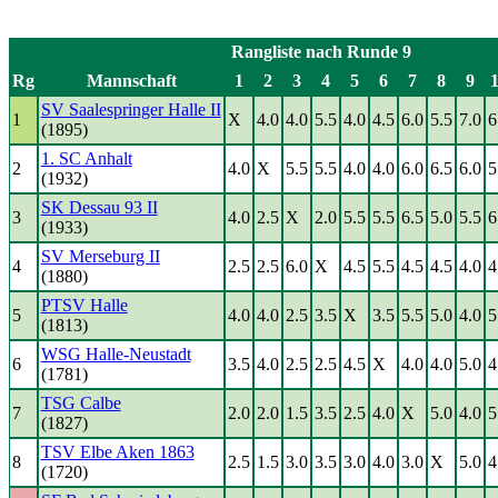
Rangliste nach Runde 9
Rg
Mannschaft
1
2
3
4
5
6
7
8
9
SV Saalespringer Halle II
1
X
4.0
4.0
5.5
4.0
4.5
6.0
5.5
7.0
6
(1895)
1. SC Anhalt
2
4.0
X
5.5
5.5
4.0
4.0
6.0
6.5
6.0
5
(1932)
SK Dessau 93 II
3
4.0
2.5
X
2.0
5.5
5.5
6.5
5.0
5.5
6
(1933)
SV Merseburg II
4
2.5
2.5
6.0
X
4.5
5.5
4.5
4.5
4.0
4
(1880)
PTSV Halle
5
4.0
4.0
2.5
3.5
X
3.5
5.5
5.0
4.0
5
(1813)
WSG Halle-Neustadt
6
3.5
4.0
2.5
2.5
4.5
X
4.0
4.0
5.0
4
(1781)
TSG Calbe
7
2.0
2.0
1.5
3.5
2.5
4.0
X
5.0
4.0
5
(1827)
TSV Elbe Aken 1863
8
2.5
1.5
3.0
3.5
3.0
4.0
3.0
X
5.0
4
(1720)