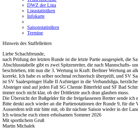
DWZ der Liga
Ligastatistiken
Infokarte
Saisonstatistiken
Termine
Hinweis des Staffelleiters
Liebe Schachfreunde,
nach Prüfung der letzten Runde ist die letzte Partie ausgespielt, die 
Abschlusstabelle gibt es zwei Spitzenreiter, die nach Mannschafts- u
beschrieben, tritt nun die 3. Wertung in Kraft: Berliner Wertung an a
korrekt. Ich habe es selber nochmal rechnerisch überprüft, und SV Sa
ist SV Saalespringer Halle II Aufsteiger in die Verbandsliga, herzlic
Absteiger sind auf jeden Fall SG Chemie Bitterfeld und SF Bad Schm
immer noch nicht klar, ob der Drittletzte auch dran glauben muss.
Die Übersicht der Bußgelder für die freigelassenen Bretter sende ich 
Bitte denkt auch wieder an die Partienotationen der Runde 9, für die 
Ausserdem teilt mir bitte mit, ob ihr nächste Saison wieder in der Lan
Ich wünsche euch einen erholsamen Sommer 2026
Mit sportlichem Gruß
Martin Michalek