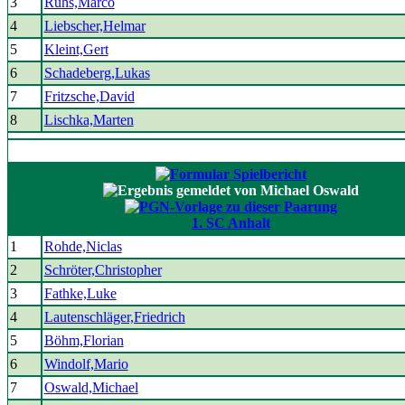
3
Ruhs,Marco
4
Liebscher,Helmar
5
Kleint,Gert
6
Schadeberg,Lukas
7
Fritzsche,David
8
Lischka,Marten
1. SC Anhalt
1
Rohde,Niclas
2
Schröter,Christopher
3
Fathke,Luke
4
Lautenschläger,Friedrich
5
Böhm,Florian
6
Windolf,Mario
7
Oswald,Michael