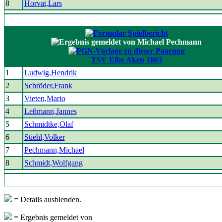
8
Horvat,Lars
TSV Elbe Aken 1863
1
Ludwig,Hendrik
2
Schröder,Frank
3
Vieten,Mario
4
Leßmann,Jannes
5
Schmidtke,Olaf
6
Stiehl,Volker
7
Pechmann,Michael
8
Schmidt,Wolfgang
= Details ausblenden.
= Ergebnis gemeldet von