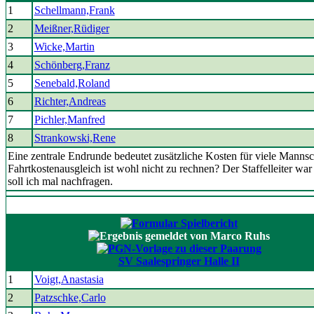
1
Schellmann,Frank
2
Meißner,Rüdiger
3
Wicke,Martin
4
Schönberg,Franz
5
Senebald,Roland
6
Richter,Andreas
7
Pichler,Manfred
8
Strankowski,Rene
Eine zentrale Endrunde bedeutet zusätzliche Kosten für viele Mannsc
Fahrtkostenausgleich ist wohl nicht zu rechnen? Der Staffelleiter wa
soll ich mal nachfragen.
SV Saalespringer Halle II
1
Voigt,Anastasia
2
Patzschke,Carlo