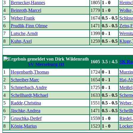
3
Bernecker,Hannes
1805
1 - 0
Hentsc
4
Beinroth,Marcel
1779
1 - 0
Wolke,
5
Weber,Frank
1674
0.5 - 0.5
Schlos
6
Prudlik,Finn Olmse
1471
0.5 - 0.5
Zeiss,
7
Lutsche,Arndt
1399
0 - 1
Wernit
8
Kuhn,Axel
1259
0.5 - 0.5
Kluge,
1605
3.5 : 4.5
SK Rol
SV Merseburg III
1
Hegenbarth,Thomas
1724
0 - 1
Murzin
2
Schreiber,Marc
1654
0 - 1
Haj-A
3
Schmerbach,Andre
1725
0 - 1
Meißel
4
Schellhardt,Michael
1633
0.5 - 0.5
Schern
5
Radde,Christina
1551
0.5 - 0.5
Weber,
6
Jäschke,Andrea
1471
0.5 - 0.5
Schell
7
Gruschka,Detlef
1559
1 - 0
Riedel
8
König,Marius
1523
1 - 0
Locker