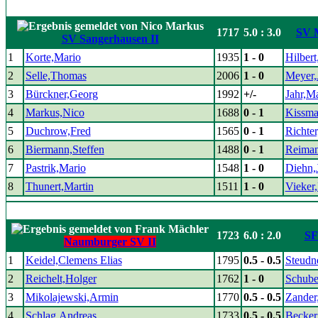
1717
5.0 : 3.0
SV M
SV Sangerhausen II
1
Korte,Mario
1935
1 - 0
Hilbert
2
Selle,Thomas
2006
1 - 0
Meyer,
3
Bürckner,Georg
1992
+/-
Jahr,M
4
Markus,Nico
1688
0 - 1
Kissma
5
Duchrow,Fred
1565
0 - 1
Richte
6
Biermann,Steffen
1488
0 - 1
Reiman
7
Pastrik,Mario
1548
1 - 0
Diehn,
8
Thunert,Martin
1511
1 - 0
Vieker,
1723
6.0 : 2.0
SF
Naumburger SV II
1
Keidel,Clemens Elias
1795
0.5 - 0.5
Steudn
2
Reichelt,Holger
1762
1 - 0
Schube
3
Mikolajewski,Armin
1770
0.5 - 0.5
Zander
4
Schlag,Andreas
1733
0.5 - 0.5
Becker