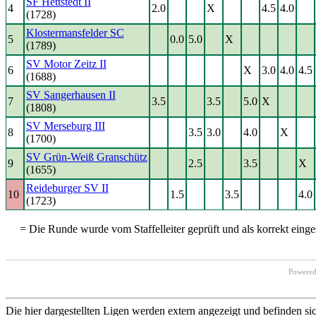
SF Hettstedt II
4
2.0
X
4.5
4.0
(1728)
Klostermansfelder SC
5
0.0
5.0
X
(1789)
SV Motor Zeitz II
6
X
3.0
4.0
4.5
(1688)
SV Sangerhausen II
7
3.5
3.5
5.0
X
(1808)
SV Merseburg III
8
3.5
3.0
4.0
X
(1700)
SV Grün-Weiß Granschütz
9
2.5
3.5
X
(1655)
Reideburger SV II
10
1.5
3.5
4.0
(1723)
= Die Runde wurde vom Staffelleiter geprüft und als korrekt einges
Powere
Die hier dargestellten Ligen werden extern angezeigt und befinden si