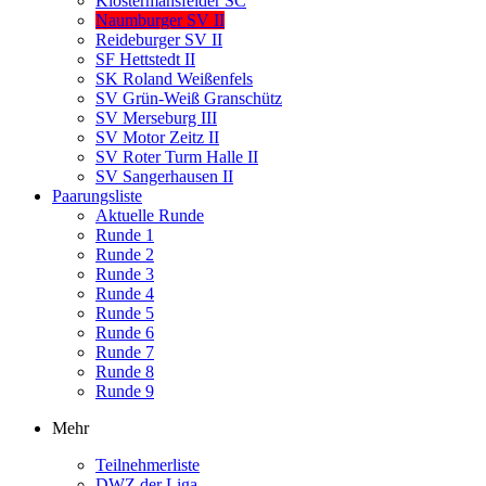
Klostermansfelder SC
Naumburger SV II
Reideburger SV II
SF Hettstedt II
SK Roland Weißenfels
SV Grün-Weiß Granschütz
SV Merseburg III
SV Motor Zeitz II
SV Roter Turm Halle II
SV Sangerhausen II
Paarungsliste
Aktuelle Runde
Runde 1
Runde 2
Runde 3
Runde 4
Runde 5
Runde 6
Runde 7
Runde 8
Runde 9
Mehr
Teilnehmerliste
DWZ der Liga