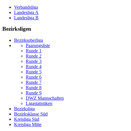
Verbandsliga
Landesliga A
Landesliga B
Bezirksligen
Bezirksoberliga
Paarungsliste
Runde 1
Runde 2
Runde 3
Runde 4
Runde 5
Runde 6
Runde 7
Runde 8
Runde 9
DWZ Mannschaften
Ligastatistiken
Bezirksliga
Bezirksklasse Süd
Kreisliga Süd
Kreisliga Mitte