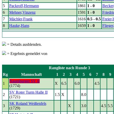
5
Packroff,Hermann
1861
1 - 0
Becker
6
Mehner,Vinzenz
1591
1 - 0
Friedri
7
Mächler,Frank
1616
0.5 - 0.5
Freier,
8
Hauke,Hans
1659
1 - 0
Flieger
= Details ausblenden.
= Ergebnis gemeldet von
Rangliste nach Runde 3
Rg
Mannschaft
1
2
3
4
5
6
7
8
9
Naumburger SV II
1
X
6.5
6.0
4.5
(1774)
SV Roter Turm Halle II
2
1.5
X
8.0
(1721)
SK Roland Weißenfels
3
X
3.0
4.5
5.5
(1729)