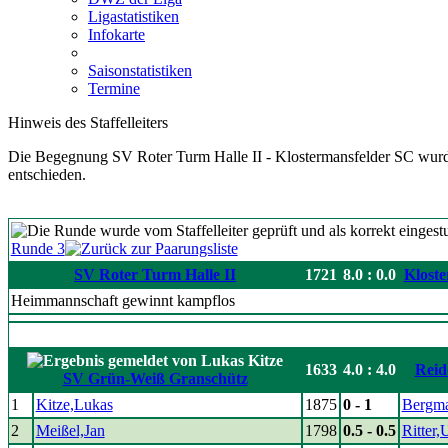
Ligastatistiken
Infokarte
Saisonstatistiken
Termine
Hinweis des Staffelleiters
Die Begegnung SV Roter Turm Halle II - Klostermansfelder SC wurd
entschieden.
Runde 3
SV Roter Turm Halle II
1721
8.0 : 0.0
Klost
Heimmannschaft gewinnt kampflos
1633
4.0 : 4.0
Reid
SV Grün-Weiß Granschütz
1
Kitze,Lukas
1875
0 - 1
Bergm
2
Meißel,Jan
1798
0.5 - 0.5
Ritter