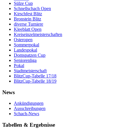
Sülze Cup
Schnellschach Open
Kirschfest Blitz
Bronstein Blitz
diverse Turniere
Kleeblatt Open
Kreiseinzelmeisterschaften
Osteropen
Sommerpokal
Landespokal
Domspatzen Cup
Seniorenliga
Pokal
Stadtmeisterschaft
BlitzCup-Tabelle 17/18
BlitzCup-Tabelle 18/19
News
Ankündigungen
Ausschreibungen
Schach-News
Tabellen & Ergebnisse