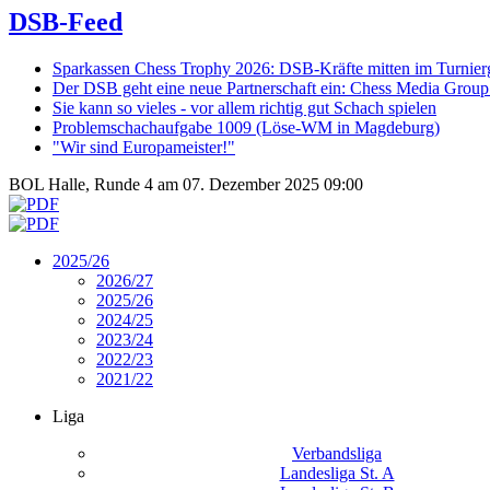
DSB-Feed
Sparkassen Chess Trophy 2026: DSB-Kräfte mitten im Turnie
Der DSB geht eine neue Partnerschaft ein: Chess Media Grou
Sie kann so vieles - vor allem richtig gut Schach spielen
Problemschachaufgabe 1009 (Löse-WM in Magdeburg)
"Wir sind Europameister!"
BOL Halle, Runde 4 am 07. Dezember 2025 09:00
2025/26
2026/27
2025/26
2024/25
2023/24
2022/23
2021/22
Liga
Verbandsliga
Landesliga St. A