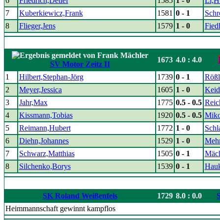
6
Friedrich,Detlef
1585
1 - 0
Li,H
7
Kuberkiewicz,Frank
1581
0 - 1
Schr
8
Flieger,Jens
1579
1 - 0
Fiedl
1673
4.0 : 4.0
SV Motor Zeitz II
1
Hilbert,Stephan-Jörg
1739
0 - 1
Rößl
2
Meyer,Jessica
1605
1 - 0
Keid
3
Jahr,Max
1775
0.5 - 0.5
Reic
4
Kissmann,Tobias
1920
0.5 - 0.5
Miko
5
Reimann,Hubert
1772
1 - 0
Schl
6
Diehn,Johannes
1529
1 - 0
Mehn
7
Schwarz,Matthias
1505
0 - 1
Mäch
8
Silchenko,Borys
1539
0 - 1
Hau
SK Roland Weißenfels
1729
8.0 : 0.0
Heimmannschaft gewinnt kampflos