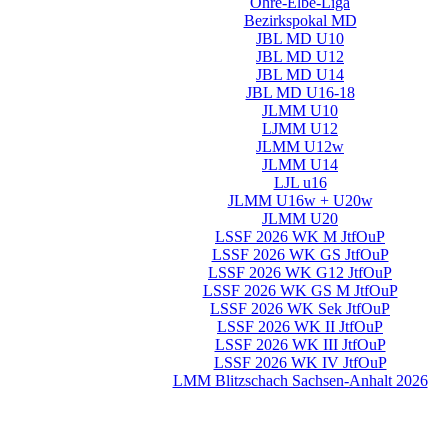
Ohre-Elbe-Liga
Bezirkspokal MD
JBL MD U10
JBL MD U12
JBL MD U14
JBL MD U16-18
JLMM U10
LJMM U12
JLMM U12w
JLMM U14
LJL u16
JLMM U16w + U20w
JLMM U20
LSSF 2026 WK M JtfOuP
LSSF 2026 WK GS JtfOuP
LSSF 2026 WK G12 JtfOuP
LSSF 2026 WK GS M JtfOuP
LSSF 2026 WK Sek JtfOuP
LSSF 2026 WK II JtfOuP
LSSF 2026 WK III JtfOuP
LSSF 2026 WK IV JtfOuP
LMM Blitzschach Sachsen-Anhalt 2026