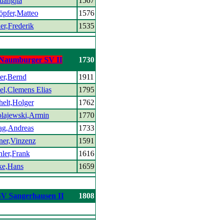
uangjia
1567
öpfer,Matteo
1576
er,Frederik
1535
Naumburger SV II
1730
er,Bernd
1911
el,Clemens Elias
1795
helt,Holger
1762
lajewski,Armin
1770
ag,Andreas
1733
er,Vinzenz
1591
ler,Frank
1616
ke,Hans
1659
SV Sangerhausen II
1808