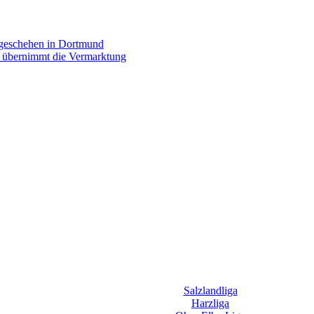
rgeschehen in Dortmund
p übernimmt die Vermarktung
Salzlandliga
Harzliga