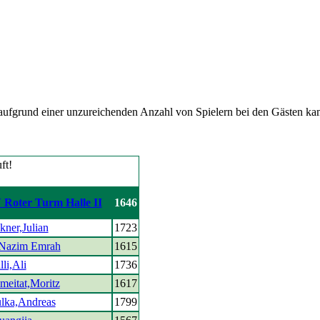
fgrund einer unzureichenden Anzahl von Spielern bei den Gästen ka
 Roter Turm Halle II
1646
kner,Julian
1723
Nazim Emrah
1615
li,Ali
1736
meitat,Moritz
1617
lka,Andreas
1799