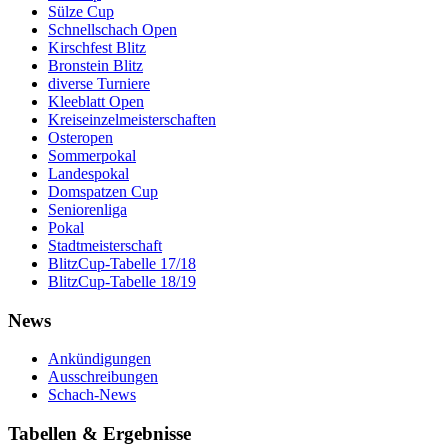
Sülze Cup
Schnellschach Open
Kirschfest Blitz
Bronstein Blitz
diverse Turniere
Kleeblatt Open
Kreiseinzelmeisterschaften
Osteropen
Sommerpokal
Landespokal
Domspatzen Cup
Seniorenliga
Pokal
Stadtmeisterschaft
BlitzCup-Tabelle 17/18
BlitzCup-Tabelle 18/19
News
Ankündigungen
Ausschreibungen
Schach-News
Tabellen & Ergebnisse