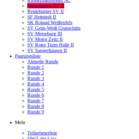
Klostermansfelder SC
Naumburger SV II
Reideburger SV II
SF Hettstedt II
SK Roland Weißenfels
SV Grün-Weiß Granschütz
SV Merseburg III
SV Motor Zeitz II
SV Roter Turm Halle II
SV Sangerhausen II
Paarungsliste
Aktuelle Runde
Runde 1
Runde 2
Runde 3
Runde 4
Runde 5
Runde 6
Runde 7
Runde 8
Runde 9
Mehr
Teilnehmerliste
DWZ der Liga