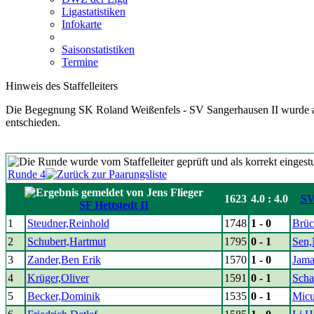
Ligastatistiken
Infokarte
Saisonstatistiken
Termine
Hinweis des Staffelleiters
Die Begegnung SK Roland Weißenfels - SV Sangerhausen II wurde au
entschieden.
Runde 4
1623
4.0 : 4.0
SV
SF Hettstedt II
1
Steudner,Reinhold
1748
1 - 0
Brüc
2
Schubert,Hartmut
1795
0 - 1
Sen,
3
Zander,Ben Erik
1570
1 - 0
Jamal
4
Krüger,Oliver
1591
0 - 1
Scha
5
Becker,Dominik
1535
0 - 1
Micu