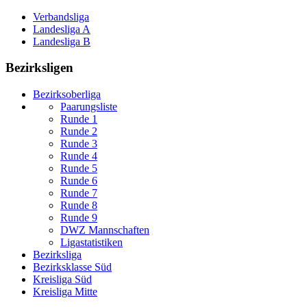
Verbandsliga
Landesliga A
Landesliga B
Bezirksligen
Bezirksoberliga
Paarungsliste
Runde 1
Runde 2
Runde 3
Runde 4
Runde 5
Runde 6
Runde 7
Runde 8
Runde 9
DWZ Mannschaften
Ligastatistiken
Bezirksliga
Bezirksklasse Süd
Kreisliga Süd
Kreisliga Mitte