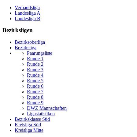
Verbandsliga
Landesliga A
Landesliga B
Bezirksligen
Bezirksoberliga
Bezirksliga
Paarungsliste
Runde 1
Runde 2
Runde 3
Runde 4
Runde 5
Runde 6
Runde 7
Runde 8
Runde 9
DWZ Mannschaften
Ligastatistiken
Bezirksklasse Süd
Kreisliga Süd
Kreisliga Mitte