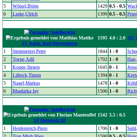
5
Wötzel,Björn
1429
0.5 - 0.5
Wack
6
Laske,Ulrich
1399
0.5 - 0.5
Pete
1595
4.0 : 2.0
SV S
SV Eintr. Bad Dürrenberg
1
Steinmetzer,Peter
1844
1 - 0
Schm
2
Toepe,Adil
1702
1 - 0
Han
3
Koppe,Jürgen
1645
0 - 1
Jens
4
Lübeck,Timon
1394
0 - 1
Kret
5
Nagel,Markus
1478
1 - 0
Köhl
6
Bhadarka,Jay
1506
1 - 0
Rich
1542
5.5 : 0.5
SF Hettstedt III
1
Heidenreich,Piero
1706
1 - 0
Suhl
2
Tran Minh,Hieu
1590
0.5 - 0.5
Hand