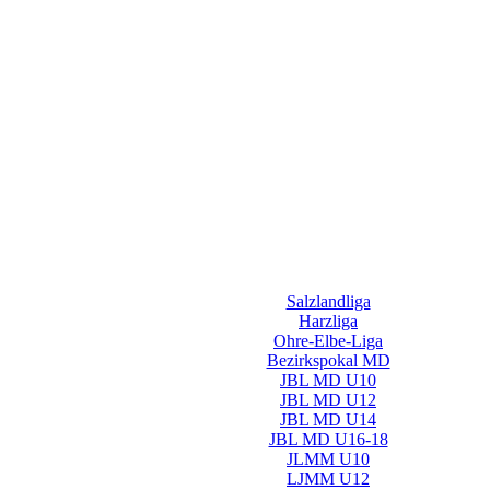
Salzlandliga
Harzliga
Ohre-Elbe-Liga
Bezirkspokal MD
JBL MD U10
JBL MD U12
JBL MD U14
JBL MD U16-18
JLMM U10
LJMM U12