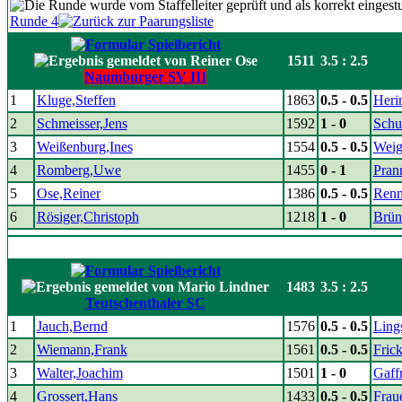
Runde 4
1511
3.5 : 2.5
Naumburger SV III
1
Kluge,Steffen
1863
0.5 - 0.5
Heri
2
Schmeisser,Jens
1592
1 - 0
Schu
3
Weißenburg,Ines
1554
0.5 - 0.5
Weig
4
Romberg,Uwe
1455
0 - 1
Pran
5
Ose,Reiner
1386
0.5 - 0.5
Renn
6
Rösiger,Christoph
1218
1 - 0
Brün
1483
3.5 : 2.5
Teutschenthaler SC
1
Jauch,Bernd
1576
0.5 - 0.5
Ling
2
Wiemann,Frank
1561
0.5 - 0.5
Fric
3
Walter,Joachim
1501
1 - 0
Gaffr
4
Grossert,Hans
1433
0.5 - 0.5
Frau