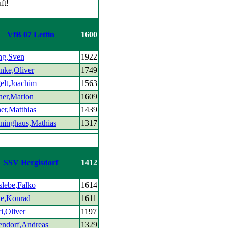
VfB 07 Lettin
1600
ng,Sven
1922
nke,Oliver
1749
elt,Joachim
1563
ner,Marion
1609
er,Matthias
1439
ninghaus,Mathias
1317
SSV Hergisdorf
1412
slebe,Falko
1614
ke,Konrad
1611
i,Oliver
1197
endorf,Andreas
1329