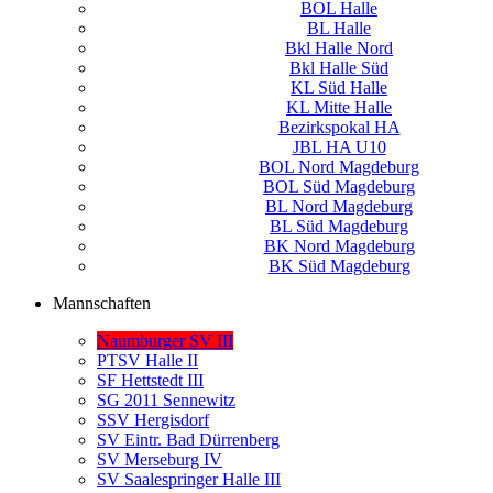
BOL Halle
BL Halle
Bkl Halle Nord
Bkl Halle Süd
KL Süd Halle
KL Mitte Halle
Bezirkspokal HA
JBL HA U10
BOL Nord Magdeburg
BOL Süd Magdeburg
BL Nord Magdeburg
BL Süd Magdeburg
BK Nord Magdeburg
BK Süd Magdeburg
Mannschaften
Naumburger SV III
PTSV Halle II
SF Hettstedt III
SG 2011 Sennewitz
SSV Hergisdorf
SV Eintr. Bad Dürrenberg
SV Merseburg IV
SV Saalespringer Halle III