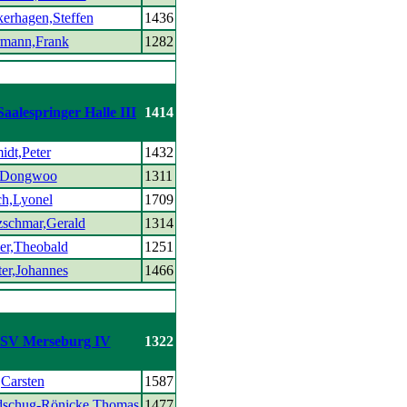
erhagen,Steffen
1436
rmann,Frank
1282
aalespringer Halle III
1414
idt,Peter
1432
,Dongwoo
1311
ch,Lyonel
1709
zschmar,Gerald
1314
er,Theobald
1251
ter,Johannes
1466
SV Merseburg IV
1322
,Carsten
1587
schug-Rönicke,Thomas
1477