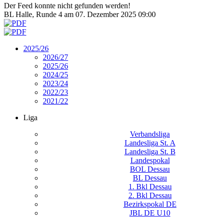
Der Feed konnte nicht gefunden werden!
BL Halle, Runde 4 am 07. Dezember 2025 09:00
2025/26
2026/27
2025/26
2024/25
2023/24
2022/23
2021/22
Liga
Verbandsliga
Landesliga St. A
Landesliga St. B
Landespokal
BOL Dessau
BL Dessau
1. Bkl Dessau
2. Bkl Dessau
Bezirkspokal DE
JBL DE U10