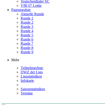
Teutschenthaler SC
VfB 07 Lettin
Paarungsliste
Aktuelle Runde
Runde 1
Runde 2
Runde 3
Runde 4
Runde 5
Runde 6
Runde 7
Runde 8
Runde 9
Mehr
Teilnehmerliste
DWZ der Liga
Ligastatistiken
Infokarte
Saisonstatistiken
Termine