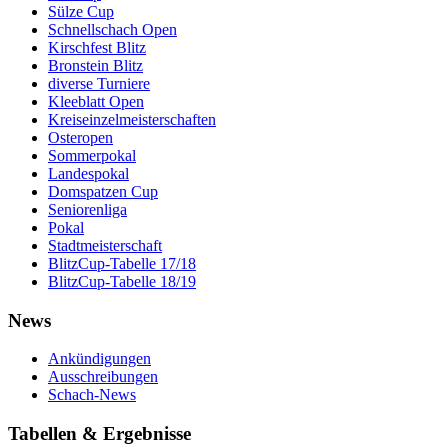
Sülze Cup
Schnellschach Open
Kirschfest Blitz
Bronstein Blitz
diverse Turniere
Kleeblatt Open
Kreiseinzelmeisterschaften
Osteropen
Sommerpokal
Landespokal
Domspatzen Cup
Seniorenliga
Pokal
Stadtmeisterschaft
BlitzCup-Tabelle 17/18
BlitzCup-Tabelle 18/19
News
Ankündigungen
Ausschreibungen
Schach-News
Tabellen & Ergebnisse