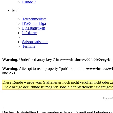
Runde 7
Mehr
Teilnehmerliste
DWZ der Liga
Ligastatistiken
Infokarte
Saisonstatistiken
Termine
Warning
: Undefined array key 7 in
/www/htdocs/w00fa0b3/ergebni
Warning
: Attempt to read property "pub" on null in
/www/htdocs/w0
line
253
Diese Runde wurde vom Staffelleiter noch nicht veröffentlicht oder 
Die Anzeige der Runde ist möglich sobald der Staffelleiter sie freigesc
Powere
Die hier dargestellten Ligen werden extern angezeigt und befinden si