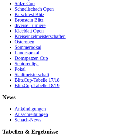
Sülze Cup
Schnellschach Open
Kirschfest Blitz
Bronstein Blitz
diverse Turniere
Kleeblatt Open
Kreiseinzelmeisterschaften
Osteropen
Sommerpokal
Landespokal
Domspatzen Cup
Seniorenliga
Pokal
Stadtmeisterschaft
BlitzCup-Tabelle 17/18
BlitzCup-Tabelle 18/19
News
Ankündigungen
Ausschreibungen
Schach-News
Tabellen & Ergebnisse