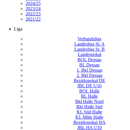
2024/25
2023/24
2022/23
2021/22
Liga
Verbandsliga
Landesliga St. A
Landesliga St. B
Landespokal
BOL Dessau
BL Dessau
1. Bkl Dessau
2. Bkl Dessau
Bezirkspokal DE
JBL DE U10
BOL Halle
BL Halle
Bkl Halle Nord
Bkl Halle Süd
KL Süd Halle
KL Mitte Halle
Bezirkspokal HA
JBL HA U10