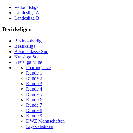
Verbandsliga
Landesliga A
Landesliga B
Bezirksligen
Bezirksoberliga
Bezirksliga
Bezirksklasse Süd
Kreisliga Süd
Kreisliga Mitte
Paarungsliste
Runde 1
Runde 2
Runde 3
Runde 4
Runde 5
Runde 6
Runde 7
Runde 8
Runde 9
DWZ Mannschaften
Ligastatistiken