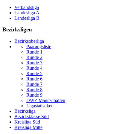
Verbandsliga
Landesliga A
Landesliga B
Bezirksligen
Bezirksoberliga
Paarungsliste
Runde 1
Runde 2
Runde 3
Runde 4
Runde 5
Runde 6
Runde 7
Runde 8
Runde 9
DWZ Mannschaften
Ligastatistiken
Bezirksliga
Bezirksklasse Süd
Kreisliga Süd
Kreisliga Mitte