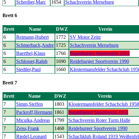
5
Schreiber,Marc
1654
Schachverein Merseburg
Brett 6
Brett
Name
DWZ
Verein
6
Reimann,Hubert
1772
SV Motor Zeitz
6
Schmerbach,Andre
1725
Schachverein Merseburg
6
Baerthel,Klaus
1766
Naumburger Sportverein 1951
6
Schlosser,Ralph
1690
Reideburger Sportverein 1990
6
Stedtler,Paul
1660
Klostermansfelder Schachclub 195
Brett 7
Brett
Name
DWZ
Verein
7
Simm,Steffen
1803
Klostermansfelder Schachclub 1958
7
Packroff,Hermann
1861
Naumburger Sportverein 1951
7
Miculka,Andreas
1799
Schachverein Roter Turm Halle
7
Zeiss,Frank
1468
Reideburger Sportverein 1990
7
Riedel,Leonard
1543
Schachklub Roland 1919 Weißenfel