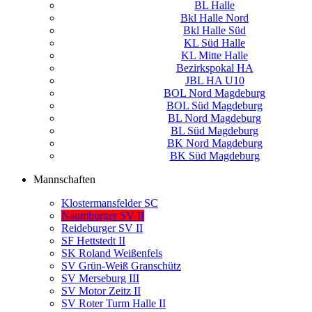
BL Halle
Bkl Halle Nord
Bkl Halle Süd
KL Süd Halle
KL Mitte Halle
Bezirkspokal HA
JBL HA U10
BOL Nord Magdeburg
BOL Süd Magdeburg
BL Nord Magdeburg
BL Süd Magdeburg
BK Nord Magdeburg
BK Süd Magdeburg
Mannschaften
Klostermansfelder SC
Naumburger SV II
Reideburger SV II
SF Hettstedt II
SK Roland Weißenfels
SV Grün-Weiß Granschütz
SV Merseburg III
SV Motor Zeitz II
SV Roter Turm Halle II