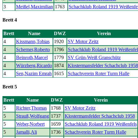
3
Meißel,Maximilian
1763
Schachklub Roland 1919 Weißenfe
Brett 4
Brett
Name
DWZ
Verein
4
Kissmann,Tobias
1920
SV Motor Zeitz
4
Scherner,Roberto
1796
Schachklub Roland 1919 Weißenfel
4
Beinroth,Marcel
1779
SV Grün-Weiß Granschütz
4
Würzberg,Ricardo
1874
Klostermansfelder Schachclub 1958
4
Sen,Nazim Emrah
1615
Schachverein Roter Turm Halle
Brett 5
Brett
Name
DWZ
Verein
5
Richter,Thomas
1768
SV Motor Zeitz
5
Strauß,Wolfgang
1737
Klostermansfelder Schachclub 1958
5
Weber,Norbert
1659
Schachklub Roland 1919 Weißenfels
5
Jamalli,Ali
1736
Schachverein Roter Turm Halle