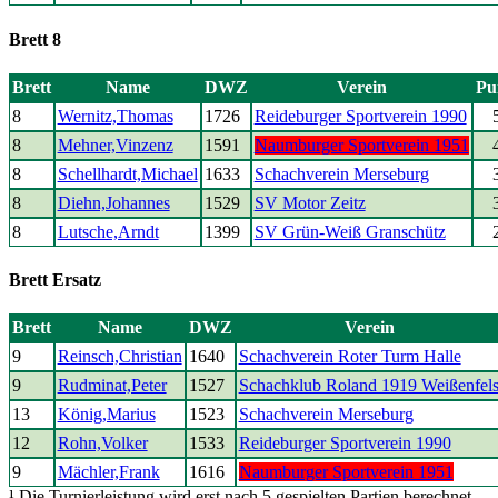
Brett 8
Brett
Name
DWZ
Verein
Pu
8
Wernitz,Thomas
1726
Reideburger Sportverein 1990
8
Mehner,Vinzenz
1591
Naumburger Sportverein 1951
8
Schellhardt,Michael
1633
Schachverein Merseburg
8
Diehn,Johannes
1529
SV Motor Zeitz
8
Lutsche,Arndt
1399
SV Grün-Weiß Granschütz
Brett Ersatz
Brett
Name
DWZ
Verein
9
Reinsch,Christian
1640
Schachverein Roter Turm Halle
9
Rudminat,Peter
1527
Schachklub Roland 1919 Weißenfel
13
König,Marius
1523
Schachverein Merseburg
12
Rohn,Volker
1533
Reideburger Sportverein 1990
9
Mächler,Frank
1616
Naumburger Sportverein 1951
¹ Die Turnierleistung wird erst nach 5 gespielten Partien berechnet