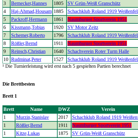
3
Bernecker,Hannes
1805
SV Grün-Weiß Granschütz
4
Haj-Ahmad,Housam
1885
Schachklub Roland 1919 Weißenfel
5
Packroff,Hermann
1861
Naumburger Sportverein 1951
6
Kissmann,Tobias
1920
SV Motor Zeitz
7
Scherner,Roberto
1796
Schachklub Roland 1919 Weißenfel
8
Rößler,Bernd
1911
Naumburger Sportverein 1951
9
Reinsch,Christian
1640
Schachverein Roter Turm Halle
10
Rudminat,Peter
1527
Schachklub Roland 1919 Weißenfel
¹ Die Turnierleistung wird erst nach 5 gespielten Partien berechnet
Die Brettbesten
Brett 1
Brett
Name
DWZ
Verein
1
Murzin,Stanislav
2017
Schachklub Roland 1919 Weißenf
1
Rößler,Bernd
1911
Naumburger Sportverein 1951
1
Kitze,Lukas
1875
SV Grün-Weiß Granschütz