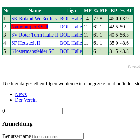
Nr
Name
Liga
MP
% MP
BP
% BP
1
SK Roland Weißenfels
BOL Halle
14
77.8
46.0
63.9
2
Naumburger SV II
BOL Halle
11
61.1
42.5
59
3
SV Roter Turm Halle II
BOL Halle
11
61.1
40.5
56.3
4
SF Hettstedt II
BOL Halle
11
61.1
35.0
48.6
5
Klostermansfelder SC
BOL Halle
11
61.1
31.5
43.8
Powere
Die hier dargestellten Ligen werden extern angezeigt und befinden si
News
Der Verein
0
Anmeldung
Benutzername