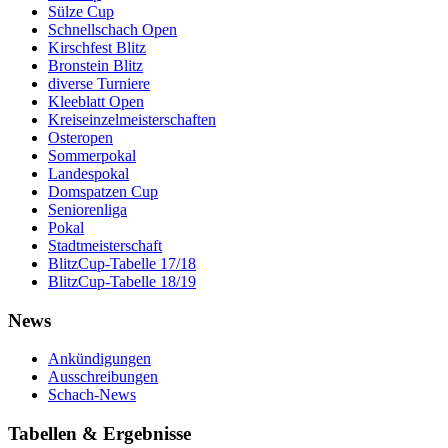
Sülze Cup
Schnellschach Open
Kirschfest Blitz
Bronstein Blitz
diverse Turniere
Kleeblatt Open
Kreiseinzelmeisterschaften
Osteropen
Sommerpokal
Landespokal
Domspatzen Cup
Seniorenliga
Pokal
Stadtmeisterschaft
BlitzCup-Tabelle 17/18
BlitzCup-Tabelle 18/19
News
Ankündigungen
Ausschreibungen
Schach-News
Tabellen & Ergebnisse