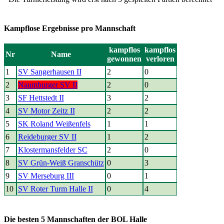
Kampflose Ergebnisse pro Mannschaft
kampflos
kampflos
Nr
Name
gewonnen
verloren
1
SV Sangerhausen II
2
0
2
Naumburger SV II
2
0
3
SF Hettstedt II
3
2
4
SV Motor Zeitz II
2
2
5
SK Roland Weißenfels
1
1
6
Reideburger SV II
1
2
7
Klostermansfelder SC
2
0
8
SV Grün-Weiß Granschütz
0
3
9
SV Merseburg III
0
1
10
SV Roter Turm Halle II
0
4
Die besten 5 Mannschaften der BOL Halle