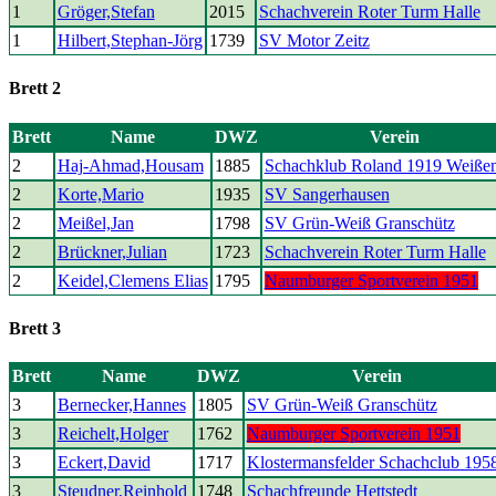
1
Gröger,Stefan
2015
Schachverein Roter Turm Halle
1
Hilbert,Stephan-Jörg
1739
SV Motor Zeitz
Brett 2
Brett
Name
DWZ
Verein
2
Haj-Ahmad,Housam
1885
Schachklub Roland 1919 Weißen
2
Korte,Mario
1935
SV Sangerhausen
2
Meißel,Jan
1798
SV Grün-Weiß Granschütz
2
Brückner,Julian
1723
Schachverein Roter Turm Halle
2
Keidel,Clemens Elias
1795
Naumburger Sportverein 1951
Brett 3
Brett
Name
DWZ
Verein
3
Bernecker,Hannes
1805
SV Grün-Weiß Granschütz
3
Reichelt,Holger
1762
Naumburger Sportverein 1951
3
Eckert,David
1717
Klostermansfelder Schachclub 195
3
Steudner,Reinhold
1748
Schachfreunde Hettstedt