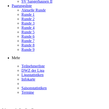
SV Sangerhausen II
Paarungsliste
Aktuelle Runde
Runde 1
Runde 2
Runde 3
Runde 4
Runde 5
Runde 6
Runde 7
Runde 8
Runde 9
Mehr
Teilnehmerliste
DWZ der Liga
Ligastatistiken
Infokarte
Saisonstatistiken
Termine