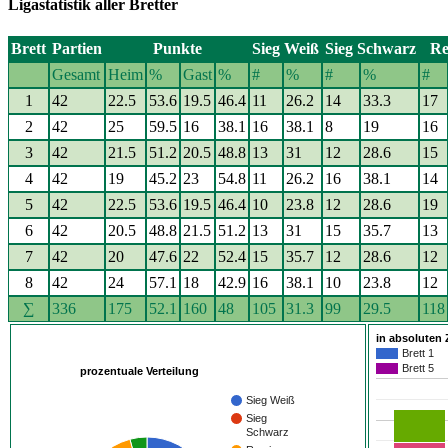
Ligastatistik aller Bretter
Brett
Partien
Punkte
Sieg Weiß
Sieg Schwarz
Re
Gesamt
Heim
%
Gast
%
#
%
#
%
#
1
42
22.5
53.6
19.5
46.4
11
26.2
14
33.3
17
2
42
25
59.5
16
38.1
16
38.1
8
19
16
3
42
21.5
51.2
20.5
48.8
13
31
12
28.6
15
4
42
19
45.2
23
54.8
11
26.2
16
38.1
14
5
42
22.5
53.6
19.5
46.4
10
23.8
12
28.6
19
6
42
20.5
48.8
21.5
51.2
13
31
15
35.7
13
7
42
20
47.6
22
52.4
15
35.7
12
28.6
12
8
42
24
57.1
18
42.9
16
38.1
10
23.8
12
∑
336
175
52.1
160
48
105
31.3
99
29.5
118
in absoluten 
Brett 1
Brett 5
prozentuale Verteilung
Sieg Weiß
Sieg
Schwarz