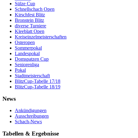
Sülze Cup
Schnellschach Open
Kirschfest Blitz
Bronstein Blitz
diverse Turniere
Kleeblatt Open
Kreiseinzelmeisterschaften
Osteropen
Sommerpokal
Landespokal
Domspatzen Cup
Seniorenliga
Pokal
Stadtmeisterschaft
BlitzCup-Tabelle 17/18
BlitzCup-Tabelle 18/19
News
Ankündigungen
Ausschreibungen
Schach-News
Tabellen & Ergebnisse