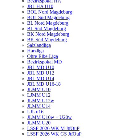
Bezirkspokal HA
JBL HA U10
BOL Nord Magdeburg
BOL Süd Magdeburg
BL Nord Magdeburg
BL Süd Magdeburg
BK Nord Magdeburg
BK Süd Magdeburg
Salzlandliga
Harzliga
Ohre-Elbe-Liga
Bezirkspokal MD
JBL MD U10
JBL MD U12
JBL MD U14
JBL MD U16-18
JLMM U10
LJMM U12
JLMM U12w
JLMM U14
LJL u16
JLMM U16w + U20w
JLMM U20
LSSF 2026 WK M JtfOuP
LSSF 2026 WK GS JtfOuP