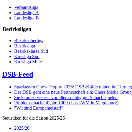
Verbandsliga
Landesliga A
Landesliga B
Bezirksligen
Bezirksoberliga
Bezirksliga
Bezirksklasse Süd
Kreisliga Süd
Kreisliga Mitte
DSB-Feed
Sparkassen Chess Trophy 2026: DSB-Kräfte mitten im Turnie
Der DSB geht eine neue Partnerschaft ein: Chess Media Grou
Sie kann so vieles - vor allem richtig gut Schach spielen
Problemschachaufgabe 1009 (Löse-WM in Magdeburg)
"Wir sind Europameister!"
Statistiken für die Saison 2025/26
2025/26