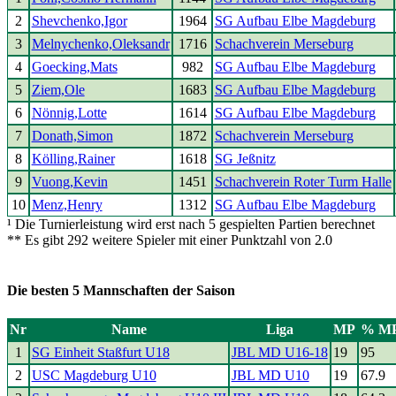
2
Shevchenko,Igor
1964
SG Aufbau Elbe Magdeburg
3
Melnychenko,Oleksandr
1716
Schachverein Merseburg
4
Goecking,Mats
982
SG Aufbau Elbe Magdeburg
5
Ziem,Ole
1683
SG Aufbau Elbe Magdeburg
6
Nönnig,Lotte
1614
SG Aufbau Elbe Magdeburg
7
Donath,Simon
1872
Schachverein Merseburg
8
Kölling,Rainer
1618
SG Jeßnitz
9
Vuong,Kevin
1451
Schachverein Roter Turm Halle
10
Menz,Henry
1312
SG Aufbau Elbe Magdeburg
¹ Die Turnierleistung wird erst nach 5 gespielten Partien berechnet
** Es gibt 292 weitere Spieler mit einer Punktzahl von 2.0
Die besten 5 Mannschaften der Saison
Nr
Name
Liga
MP
% M
1
SG Einheit Staßfurt U18
JBL MD U16-18
19
95
2
USC Magdeburg U10
JBL MD U10
19
67.9