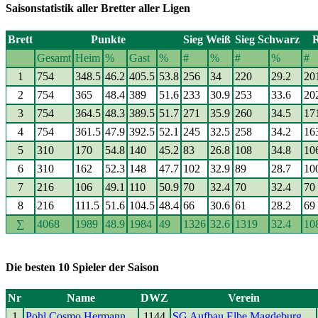
Saisonstatistik aller Bretter aller Ligen
Brett
Punkte
Sieg Weiß
Sieg Schwarz
Gesamt
Heim
%
Gast
%
#
%
#
%
#
1
754
348.5
46.2
405.5
53.8
256
34
220
29.2
20
2
754
365
48.4
389
51.6
233
30.9
253
33.6
20
3
754
364.5
48.3
389.5
51.7
271
35.9
260
34.5
17
4
754
361.5
47.9
392.5
52.1
245
32.5
258
34.2
16
5
310
170
54.8
140
45.2
83
26.8
108
34.8
10
6
310
162
52.3
148
47.7
102
32.9
89
28.7
10
7
216
106
49.1
110
50.9
70
32.4
70
32.4
70
8
216
111.5
51.6
104.5
48.4
66
30.6
61
28.2
69
∑
4068
1989
48.9
1984
49
1326
32.6
1319
32.4
10
Die besten 10 Spieler der Saison
Nr
Name
DWZ
Verein
1
Pohl,Cosmo Hermann
1144
SG Aufbau Elbe Magdeburg