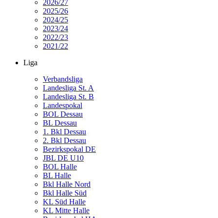
2026/27
2025/26
2024/25
2023/24
2022/23
2021/22
Liga
Verbandsliga
Landesliga St. A
Landesliga St. B
Landespokal
BOL Dessau
BL Dessau
1. Bkl Dessau
2. Bkl Dessau
Bezirkspokal DE
JBL DE U10
BOL Halle
BL Halle
Bkl Halle Nord
Bkl Halle Süd
KL Süd Halle
KL Mitte Halle