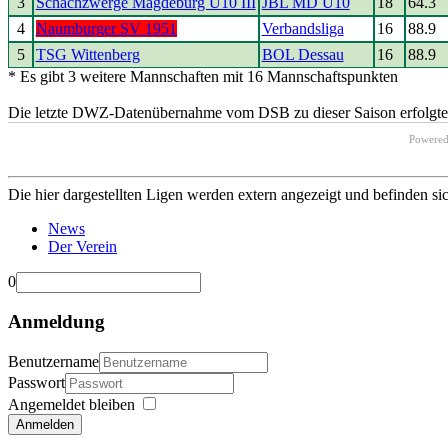
3
Schachzwerge Magdeburg U10 III
JBL MD U10
18
64.3
4
Naumburger SV 1951
Verbandsliga
16
88.9
5
TSG Wittenberg
BOL Dessau
16
88.9
* Es gibt 3 weitere Mannschaften mit 16 Mannschaftspunkten
Die letzte DWZ-Datenübernahme vom DSB zu dieser Saison erfolgte 
Powere
Die hier dargestellten Ligen werden extern angezeigt und befinden si
News
Der Verein
0
Anmeldung
Benutzername
Passwort
Angemeldet bleiben
Anmelden