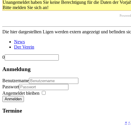
Unangemeldet haben Sie keine Berechtigung für die Daten der Vorja
Bitte melden Sie sich an!
Powere
Die hier dargestellten Ligen werden extern angezeigt und befinden si
News
Der Verein
0
Anmeldung
Benutzername
Passwort
Angemeldet bleiben
Anmelden
Termine
«
‹