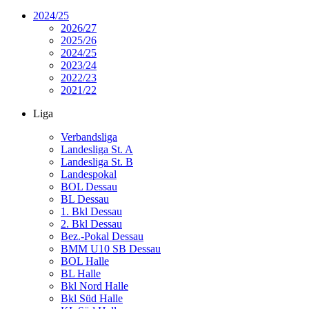
2024/25
2026/27
2025/26
2024/25
2023/24
2022/23
2021/22
Liga
Verbandsliga
Landesliga St. A
Landesliga St. B
Landespokal
BOL Dessau
BL Dessau
1. Bkl Dessau
2. Bkl Dessau
Bez.-Pokal Dessau
BMM U10 SB Dessau
BOL Halle
BL Halle
Bkl Nord Halle
Bkl Süd Halle