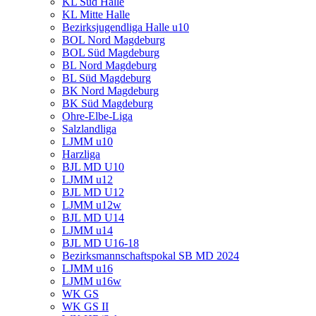
KL Süd Halle
KL Mitte Halle
Bezirksjugendliga Halle u10
BOL Nord Magdeburg
BOL Süd Magdeburg
BL Nord Magdeburg
BL Süd Magdeburg
BK Nord Magdeburg
BK Süd Magdeburg
Ohre-Elbe-Liga
Salzlandliga
LJMM u10
Harzliga
BJL MD U10
LJMM u12
BJL MD U12
LJMM u12w
BJL MD U14
LJMM u14
BJL MD U16-18
Bezirksmannschaftspokal SB MD 2024
LJMM u16
LJMM u16w
WK GS
WK GS II