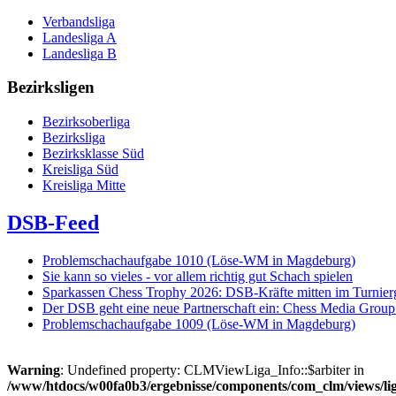
Verbandsliga
Landesliga A
Landesliga B
Bezirksligen
Bezirksoberliga
Bezirksliga
Bezirksklasse Süd
Kreisliga Süd
Kreisliga Mitte
DSB-Feed
Problemschachaufgabe 1010 (Löse-WM in Magdeburg)
Sie kann so vieles - vor allem richtig gut Schach spielen
Sparkassen Chess Trophy 2026: DSB-Kräfte mitten im Turnie
Der DSB geht eine neue Partnerschaft ein: Chess Media Grou
Problemschachaufgabe 1009 (Löse-WM in Magdeburg)
Warning
: Undefined property: CLMViewLiga_Info::$arbiter in
/www/htdocs/w00fa0b3/ergebnisse/components/com_clm/views/lig