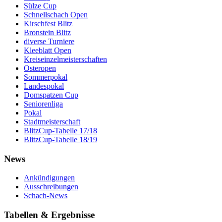
Sülze Cup
Schnellschach Open
Kirschfest Blitz
Bronstein Blitz
diverse Turniere
Kleeblatt Open
Kreiseinzelmeisterschaften
Osteropen
Sommerpokal
Landespokal
Domspatzen Cup
Seniorenliga
Pokal
Stadtmeisterschaft
BlitzCup-Tabelle 17/18
BlitzCup-Tabelle 18/19
News
Ankündigungen
Ausschreibungen
Schach-News
Tabellen & Ergebnisse