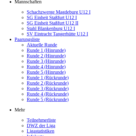
Mannschaften
Schachzwerge Magdeburg U12 I
SG Einheit Staßfurt U12 I
SG Einheit Staßfurt U12 II
Stahl Blankenburg U12 I
SV Eintracht Tangerhütte U12 I
Paarungsliste
Aktuelle Runde
Runde 1 (Hinrunde)
Runde 2 (Hinrunde)
Runde 3 (Hinrunde)
Runde 4 (Hinrunde)
Runde 5 (Hinrunde)
Runde 1 (Rückrunde)
Runde 2 (Rückrunde)
Runde 3 (Rückrunde)
Runde 4 (Rückrunde)
Runde 5 (Rückrunde)
Mehr
Teilnehmerliste
DWZ der Liga
Ligastatistiken