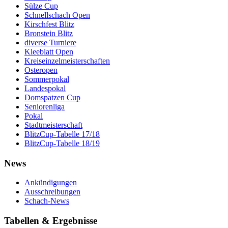
Sülze Cup
Schnellschach Open
Kirschfest Blitz
Bronstein Blitz
diverse Turniere
Kleeblatt Open
Kreiseinzelmeisterschaften
Osteropen
Sommerpokal
Landespokal
Domspatzen Cup
Seniorenliga
Pokal
Stadtmeisterschaft
BlitzCup-Tabelle 17/18
BlitzCup-Tabelle 18/19
News
Ankündigungen
Ausschreibungen
Schach-News
Tabellen & Ergebnisse