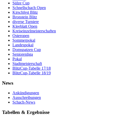
Sülze Cup
Schnellschach Open
Kirschfest Blitz
Bronstein Blitz
diverse Turniere
Kleeblatt Open
Kreiseinzelmeisterschaften
Osteropen
Sommerpokal
Landespokal
Domspatzen Cup
Seniorenliga
Pokal
Stadtmeisterschaft
BlitzCup-Tabelle 17/18
BlitzCup-Tabelle 18/19
News
Ankündigungen
Ausschreibungen
Schach-News
Tabellen & Ergebnisse