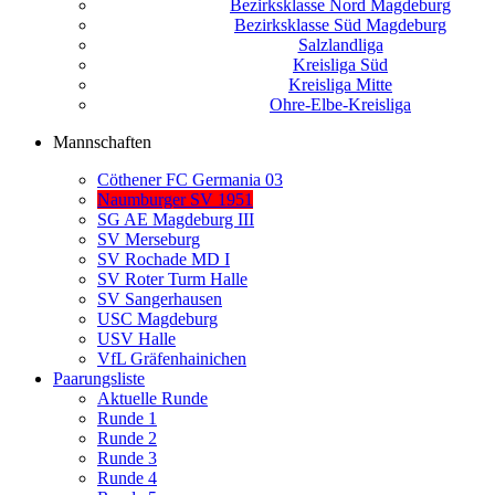
Bezirksklasse Nord Magdeburg
Bezirksklasse Süd Magdeburg
Salzlandliga
Kreisliga Süd
Kreisliga Mitte
Ohre-Elbe-Kreisliga
Mannschaften
Cöthener FC Germania 03
Naumburger SV 1951
SG AE Magdeburg III
SV Merseburg
SV Rochade MD I
SV Roter Turm Halle
SV Sangerhausen
USC Magdeburg
USV Halle
VfL Gräfenhainichen
Paarungsliste
Aktuelle Runde
Runde 1
Runde 2
Runde 3
Runde 4