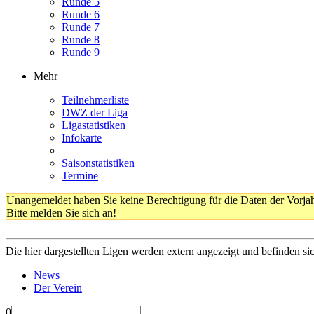
Runde 5
Runde 6
Runde 7
Runde 8
Runde 9
Mehr
Teilnehmerliste
DWZ der Liga
Ligastatistiken
Infokarte
Saisonstatistiken
Termine
Unangemeldet haben Sie keine Berechtigung für die Daten der Vorja
Bitte melden Sie sich an!
Die hier dargestellten Ligen werden extern angezeigt und befinden si
News
Der Verein
0