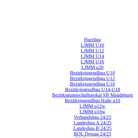
Harzliga
LJMM U10
LJMM U12
LJMM U14
LJMM U16
LJMM u20
Bezirksjugendliga U10
Bezirksjugendliga U12
Bezirksjugendliga U16
Bezirksjugendliga U14-U18
Bezirksmannschaftspokal SB Magdeburg
Bezirksjugendliga Halle u10
LJMM u12w
LJMM u16w
Verbandsliga 24/25
Landesliga A 24/25
Landesliga B 24/25
BOL Dessau 24/25