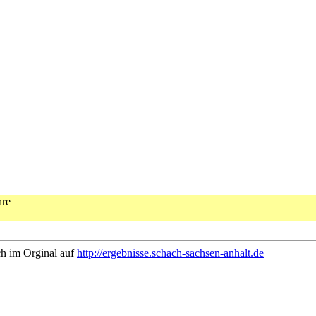
hre
ch im Orginal auf
http://ergebnisse.schach-sachsen-anhalt.de